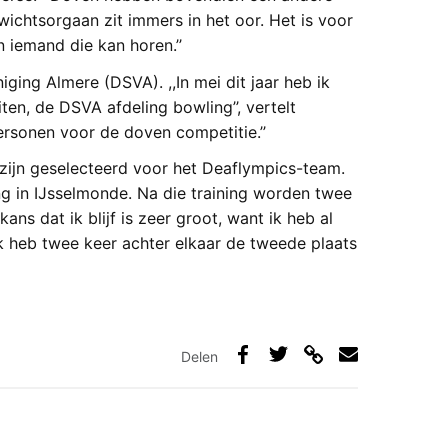
wichtsorgaan zit immers in het oor. Het is voor
 iemand die kan horen.’’
ging Almere (DSVA). ,,In mei dit jaar heb ik
en, de DSVA afdeling bowling’’, vertelt
ersonen voor de doven competitie.’’
zijn geselecteerd voor het Deaflympics-team.
ng in IJsselmonde. Na die training worden twee
 dat ik blijf is zeer groot, want ik heb al
ik heb twee keer achter elkaar de tweede plaats
Delen
Deel
Deel
Deel
Deel
via
op
op
via
link
Facebook
Twitter
e-