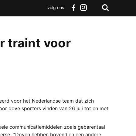
volg ons
Zoeken
Terug
facebook
instagram
Zoeken
naar
boven
 traint voor
eerd voor het Nederlandse team dat zich
or dove sporters vinden van 26 juli tot en met
uele communicatiemiddelen zoals gebarentaal
eerse. ''Doven hebben bovendien een andere