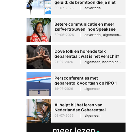
geluid: de bromtoon die je niet
kunt negeren
09-07-2026
advertorial
Betere communicatie en meer
zelfvertrouwen: hoe Speaksee
Imelda helpt om te groeien in
30-06-2026
advertorial, algemeen, hooroplossingen, interview
haar werk
Dove tolk en horende tolk
gebarentaal: wat is het verschil?
21-07-2026
algemeen, hooroplossingen, hoorproblemen, samenleving & maatschappij
Betere communicati
meer zelfvertrouwen
Persconferenties met
Speaksee Imelda hel
gebarentolk voortaan op NPO 1
Extra
groeien in haar werk
14-07-2026
algemeen
30-06-2026
advertoria
AI helpt bij het leren van
Nederlandse Gebarentaal
08-07-2026
algemeen
meer lezen