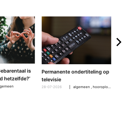
mail
‘Gebarentaal is
Dove tol
Permanente ondertiteling op
d hetzelfde?’
gebarent
televisie
verschil
lgemeen
28-07-2026
algemeen
,
hooroplossingen
,
hoorpro
21-07-2026