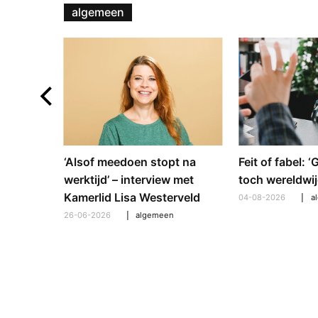
algemeen
e en
‘Alsof meedoen stopt na
Feit of fabel: 
: hoe
werktijd’ – interview met
toch wereldwij
pt om te
Kamerlid Lisa Westerveld
04-08-2026
a
26-06-2026
algemeen
l
,
algemeen
,
hooroplossingen
,
interview