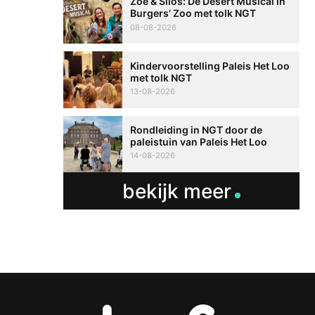
Zoë & Silos: De Desert Musical in
Burgers’ Zoo met tolk NGT
08-08-2026
Kindervoorstelling Paleis Het Loo
met tolk NGT
13-08-2026
Rondleiding in NGT door de
paleistuin van Paleis Het Loo
14-08-2026
bekijk meer