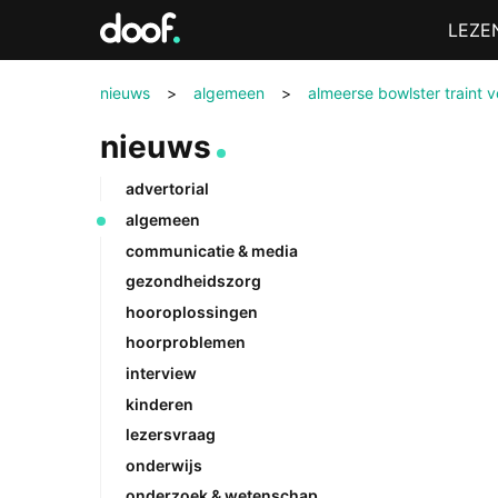
in
Menu
LEZE
Doof.nl
nieuws
>
algemeen
>
almeerse bowlster traint 
nieuws
advertorial
algemeen
communicatie & media
gezondheidszorg
hooroplossingen
hoorproblemen
interview
kinderen
lezersvraag
onderwijs
onderzoek & wetenschap