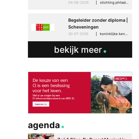
04-08-2026
stichting philadelphia zorg, den haag
Begeleider zonder diploma |
Scheveningen
30-07-2026
koninklijke kentalis, scheveningen
bekijk meer
agenda