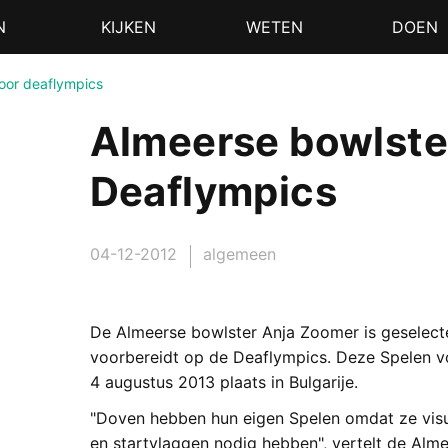
N
KIJKEN
WETEN
DOEN
voor deaflympics
Almeerse bowlster
Deaflympics
04-12-2012
algemeen
De Almeerse bowlster Anja Zoomer is geselect
voorbereidt op de Deaflympics. Deze Spelen vo
4 augustus 2013 plaats in Bulgarije.
"Doven hebben hun eigen Spelen omdat ze vis
en startvlaggen nodig hebben", vertelt de Alm