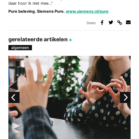
daar hoor ik niet mee…”
Pure beleving. Siemens Pure.
www.siemens.nl/pure
Delen
Deel
Deel
Deel
Deel
via
op
op
via
link
Facebook
Twitter
e-
gerelateerde artikelen
mail
algemeen