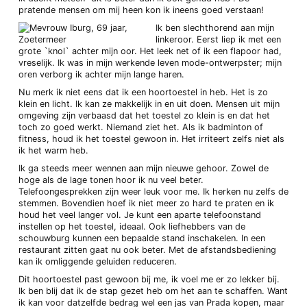
pratende mensen om mij heen kon ik ineens goed verstaan!
Ik ben slechthorend aan mijn
linkeroor. Eerst liep ik met een
grote `knol` achter mijn oor. Het leek net of ik een flapoor had,
vreselijk. Ik was in mijn werkende leven mode-ontwerpster; mijn
oren verborg ik achter mijn lange haren.
Nu merk ik niet eens dat ik een hoortoestel in heb. Het is zo
klein en licht. Ik kan ze makkelijk in en uit doen. Mensen uit mijn
omgeving zijn verbaasd dat het toestel zo klein is en dat het
toch zo goed werkt. Niemand ziet het. Als ik badminton of
fitness, houd ik het toestel gewoon in. Het irriteert zelfs niet als
ik het warm heb.
Ik ga steeds meer wennen aan mijn nieuwe gehoor. Zowel de
hoge als de lage tonen hoor ik nu veel beter.
Telefoongesprekken zijn weer leuk voor me. Ik herken nu zelfs de
stemmen. Bovendien hoef ik niet meer zo hard te praten en ik
houd het veel langer vol. Je kunt een aparte telefoonstand
instellen op het toestel, ideaal. Ook liefhebbers van de
schouwburg kunnen een bepaalde stand inschakelen. In een
restaurant zitten gaat nu ook beter. Met de afstandsbediening
kan ik omliggende geluiden reduceren.
Dit hoortoestel past gewoon bij me, ik voel me er zo lekker bij.
Ik ben blij dat ik de stap gezet heb om het aan te schaffen. Want
ik kan voor datzelfde bedrag wel een jas van Prada kopen, maar