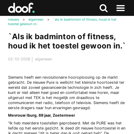
in
Doof.nl
Zoeken
Terug
Zoeken
Naar
naar
nieuws
>
algemeen
>
`als ik badminton of fitness, houd ik het
menu
toestel gewoon in.`
boven
`Als ik badminton of fitness,
houd ik het toestel gewoon in.`
02-10-2008
algemeen
Siemens heeft een revolutionaire hooroplossing op de markt
gebracht. De nieuwe Pure is wellicht het kleinste hoortoestel ter
wereld dat zoveel geavanceerde technologie in zich heeft. Je
kunt er niet alleen heel goed en comfortabel mee horen, maar
uitgerust met TEK is het mogelijk om draadloos te
communiceren met radio, telefoon of televisie. Siemens heeft de
eerste dragers naar hun ervaringen gevraagd.
Mevrouw Iburg, 69 jaar, Zoetermeer
“Ik heb meerdere toestellen geprobeerd. Met de PURE was het
liefde op het eerste gezicht. Ik deed dit nieuwe hoortoestel in en
ik dacht meteen “dit is beter dan ik ooit gehad heb”. De