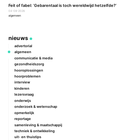
a
Feit of fabel: ‘Gebarentaal is toch wereldwijd hetzelfde?’
P
04-08-2026
2
algemeen
a
nieuws
advertorial
algemeen
communicatie & media
gezondheidszorg
hooroplossingen
hoorproblemen
interview
kinderen
lezersvraag
onderwijs
onderzoek & wetenschap
opmerkelijk
reportage
samenleving & maatschappij
techniek & ontwikkeling
uit- en thuistips