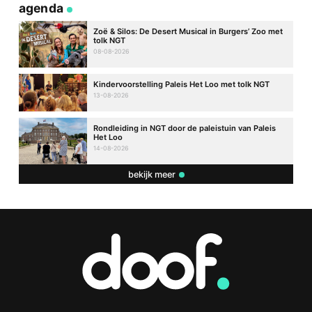
agenda
Zoë & Silos: De Desert Musical in Burgers’ Zoo met
tolk NGT
08-08-2026
Kindervoorstelling Paleis Het Loo met tolk NGT
13-08-2026
Rondleiding in NGT door de paleistuin van Paleis
Het Loo
14-08-2026
bekijk meer