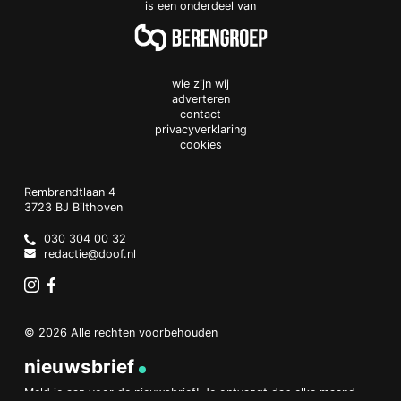
is een onderdeel van
wie zijn wij
adverteren
contact
privacyverklaring
cookies
Doof.nl
work
Rembrandtlaan 4
3723 BJ
Bilthoven
The
Netherlands
030 304 00 32
redactie@doof.nl
Instagram
Facebook
© 2026 Alle rechten voorbehouden
nieuwsbrief
Meld je aan voor de nieuwsbrief! Je ontvangt dan elke maand