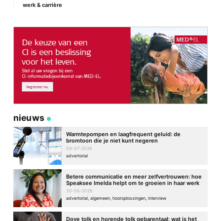
werk & carrière
nieuws
Warmtepompen en laagfrequent geluid: de
bromtoon die je niet kunt negeren
09-07-2026
advertorial
Betere communicatie en meer zelfvertrouwen: hoe
Speaksee Imelda helpt om te groeien in haar werk
30-06-2026
advertorial, algemeen, hooroplossingen, interview
Dove tolk en horende tolk gebarentaal: wat is het