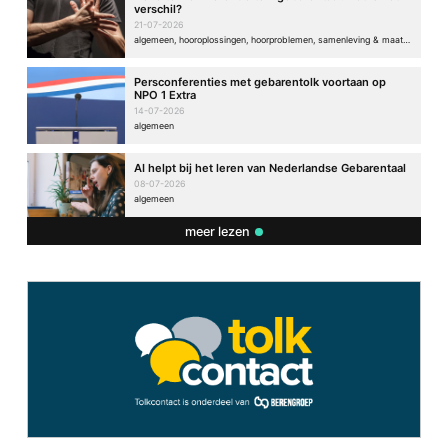
verschil?
21-07-2026
algemeen, hooroplossingen, hoorproblemen, samenleving & maatschappij
Persconferenties met gebarentolk voortaan op
NPO 1 Extra
14-07-2026
algemeen
AI helpt bij het leren van Nederlandse Gebarentaal
08-07-2026
algemeen
meer lezen