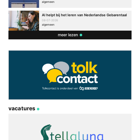
algemeen
AI helpt bij het leren van Nederlandse Gebarentaal
08-07-2026
algemeen
meer lezen
vacatures