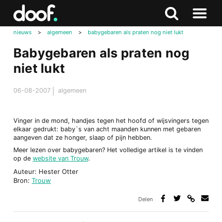
in
Doof.nl
Zoeken
Terug
Zoeken
Naar
naar
nieuws
>
algemeen
>
babygebaren als praten nog niet lukt
menu
boven
Babygebaren als praten nog
niet lukt
06-08-2007
algemeen
Vinger in de mond, handjes tegen het hoofd of wijsvingers tegen
elkaar gedrukt: baby`s van acht maanden kunnen met gebaren
aangeven dat ze honger, slaap of pijn hebben.
Meer lezen over babygebaren? Het volledige artikel is te vinden
op de
website van Trouw
.
Auteur: Hester Otter
Bron:
Trouw
Delen
Deel
Deel
Deel
Deel
via
op
op
via