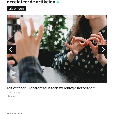
link
Facebook
Twitter
e-
gerelateerde artikelen
mail
algemeen
a
Feit of fabel: ‘Gebarentaal is toch wereldwijd hetzelfde?’
P
04-08-2026
2
algemeen
a