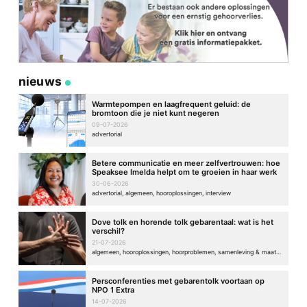
nieuws
Warmtepompen en laagfrequent geluid: de
bromtoon die je niet kunt negeren
09-07-2026
advertorial
Betere communicatie en meer zelfvertrouwen: hoe
Speaksee Imelda helpt om te groeien in haar werk
30-06-2026
advertorial, algemeen, hooroplossingen, interview
Dove tolk en horende tolk gebarentaal: wat is het
verschil?
21-07-2026
algemeen, hooroplossingen, hoorproblemen, samenleving & maatschappij
Persconferenties met gebarentolk voortaan op
NPO 1 Extra
14-07-2026