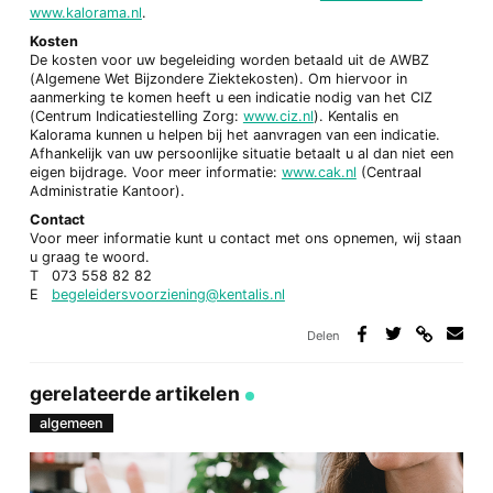
www.kalorama.nl
.
Kosten
De kosten voor uw begeleiding worden betaald uit de AWBZ
(Algemene Wet Bijzondere Ziektekosten). Om hiervoor in
aanmerking te komen heeft u een indicatie nodig van het CIZ
(Centrum Indicatiestelling Zorg:
www.ciz.nl
). Kentalis en
Kalorama kunnen u helpen bij het aanvragen van een indicatie.
Afhankelijk van uw persoonlijke situatie betaalt u al dan niet een
eigen bijdrage. Voor meer informatie:
www.cak.nl
(Centraal
Administratie Kantoor).
Contact
Voor meer informatie kunt u contact met ons opnemen, wij staan
u graag te woord.
T 073 558 82 82
E
begeleidersvoorziening@kentalis.nl
Delen
Deel
Deel
Deel
Deel
via
op
op
via
link
Facebook
Twitter
e-
gerelateerde artikelen
mail
algemeen