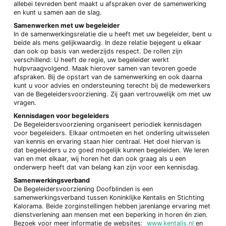
allebei tevreden bent maakt u afspraken over de samenwerking
en kunt u samen aan de slag.
Samenwerken met uw begeleider
In de samenwerkingsrelatie die u heeft met uw begeleider, bent u
beide als mens gelijkwaardig. In deze relatie bejegent u elkaar
dan ook op basis van wederzijds respect. De rollen zijn
verschillend: U heeft de regie, uw begeleider werkt
hulpvraagvolgend. Maak hierover samen van tevoren goede
afspraken. Bij de opstart van de samenwerking en ook daarna
kunt u voor advies en ondersteuning terecht bij de medewerkers
van de Begeleidersvoorziening. Zij gaan vertrouwelijk om met uw
vragen.
Kennisdagen voor begeleiders
De Begeleidersvoorziening organiseert periodiek kennisdagen
voor begeleiders. Elkaar ontmoeten en het onderling uitwisselen
van kennis en ervaring staan hier centraal. Het doel hiervan is
dat begeleiders u zo goed mogelijk kunnen begeleiden. We leren
van en met elkaar, wij horen het dan ook graag als u een
onderwerp heeft dat van belang kan zijn voor een kennisdag.
Samenwerkingsverband
De Begeleidersvoorziening Doofblinden is een
samenwerkingsverband tussen Koninklijke Kentalis en Stichting
Kalorama. Beide zorginstellingen hebben jarenlange ervaring met
dienstverlening aan mensen met een beperking in horen én zien.
Bezoek voor meer informatie de websites:
www.kentalis.nl
en