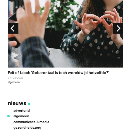
a
Feit of fabel: ‘Gebarentaal is toch wereldwijd hetzelfde?’
P
04-08-2026
2
algemeen
a
nieuws
advertorial
algemeen
communicatie & media
gezondheidszorg