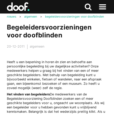
in
Doof.nl
Zoeken
Terug
Zoeken
Naar
naar
nieuws
>
algemeen
>
begeleidersvoorzieningen voor doofblinden
menu
boven
Begeleidersvoorzieningen
voor doofblinden
20-12-2011
algemeen
Heeft u een beperking in horen én zien en behoefte aan
persoonlijke begeleiding bij uw dagelijkse activiteiten? Onze
medewerkers helpen u graag bij het vinden van een of meer
geschikte begeleiders. Met behulp van begeleiding kunt u
bijvoorbeeld winkelen, fietsen of wandelen, naar een afspraak
gaan, een bijeenkomst bezoeken of een museum. Zo heeft u
zoveel mogelijk (weer) zelf de regie.
Het vinden van begeleiders
De medewerkers van de
Begeleidersvoorziening Doofblinden zoeken een of meer
geschikte begeleiders voor u, ongeacht uw woonplaats. Als wij
een begeleider voor u hebben gevonden kunt u vrijblijvend
kennismaken. Belangrijk is dat het wederzijds prettig klikt. Als u