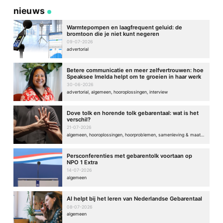
nieuws
Warmtepompen en laagfrequent geluid: de
bromtoon die je niet kunt negeren
09-07-2026
advertorial
Betere communicatie en meer zelfvertrouwen: hoe
Speaksee Imelda helpt om te groeien in haar werk
30-06-2026
advertorial, algemeen, hooroplossingen, interview
Dove tolk en horende tolk gebarentaal: wat is het
verschil?
21-07-2026
algemeen, hooroplossingen, hoorproblemen, samenleving & maatschappij
Persconferenties met gebarentolk voortaan op
NPO 1 Extra
14-07-2026
algemeen
AI helpt bij het leren van Nederlandse Gebarentaal
08-07-2026
algemeen