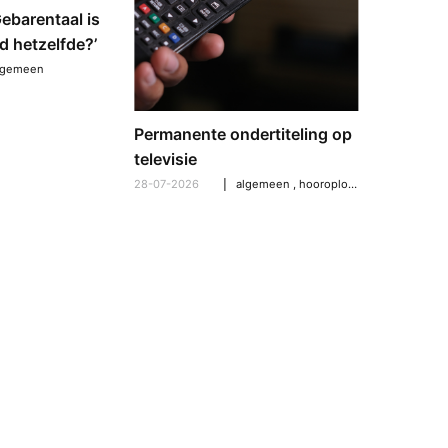
‘Gebarentaal is
Dove tol
d hetzelfde?’
gebarent
verschil
lgemeen
21-07-2026
Permanente ondertiteling op
televisie
28-07-2026
algemeen
,
hooroplossingen
,
hoorpro