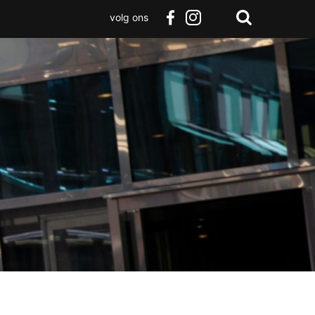
volg ons
Zoeken
Terug
facebook
instagram
Zoeken
naar
boven