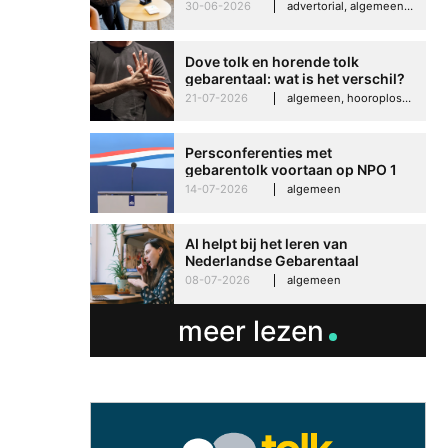
Imelda helpt om te groeien in
30-06-2026
advertorial, algemeen, hooroplossingen, interview
Betere communicati
haar werk
meer zelfvertrouwen
Dove tolk en horende tolk
Speaksee Imelda hel
gebarentaal: wat is het verschil?
groeien in haar werk
21-07-2026
algemeen, hooroplossingen, hoorproblemen, samenleving & maatschappij
30-06-2026
advertoria
Persconferenties met
gebarentolk voortaan op NPO 1
Extra
14-07-2026
algemeen
AI helpt bij het leren van
Nederlandse Gebarentaal
08-07-2026
algemeen
meer lezen