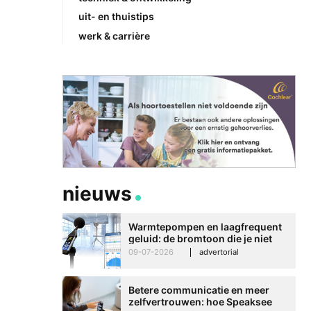
uit- en thuistips
werk & carrière
nieuws
Warmtepompen en laagfrequent
geluid: de bromtoon die je niet
kunt negeren
09-07-2026
advertorial
Betere communicatie en meer
zelfvertrouwen: hoe Speaksee