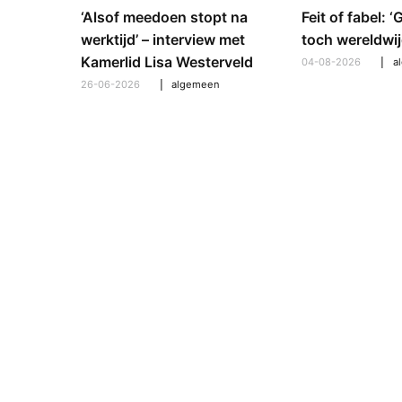
e en
‘Alsof meedoen stopt na
Feit of fabel: 
: hoe
werktijd’ – interview met
toch wereldwij
pt om te
Kamerlid Lisa Westerveld
04-08-2026
a
26-06-2026
algemeen
l
,
algemeen
,
hooroplossingen
,
interview