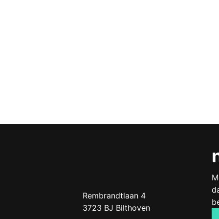
M
d
Doof.nl
work
Rembrandtlaan 4
b
3723 BJ
Bilthoven