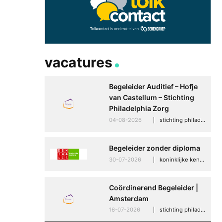
vacatures
Begeleider Auditief – Hofje
van Castellum – Stichting
Philadelphia Zorg
04-08-2026
stichting philadelphia zorg, den haag
Begeleider zonder diploma
30-07-2026
koninklijke kentalis, scheveningen
Coördinerend Begeleider |
Amsterdam
16-07-2026
stichting philadelphia zorg, amsterdam