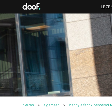
in
Menu
LEZE
Doof.nl
nieuws
>
algemeen
>
benny elferink benoemd t