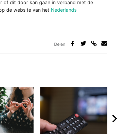
er of dit door kan gaan in verband met de
 op de website van het
Nederlands
Delen
Deel
Deel
Deel
Deel
via
op
op
via
link
Facebook
Twitter
e-
mail