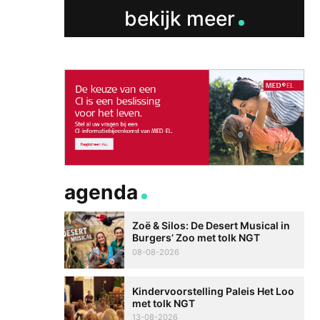
bekijk meer
agenda
Zoë & Silos: De Desert Musical in
Burgers’ Zoo met tolk NGT
08-08-2026
Kindervoorstelling Paleis Het Loo
met tolk NGT
13-08-2026