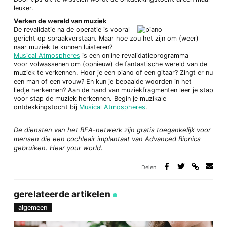
leuker.
Verken de wereld van muziek
De revalidatie na de operatie is vooral
gericht op spraakverstaan. Maar hoe zou het zijn om (weer)
naar muziek te kunnen luisteren?
Musical Atmospheres
is een online revalidatieprogramma
voor volwassenen om (opnieuw) de fantastische wereld van de
muziek te verkennen. Hoor je een piano of een gitaar? Zingt er nu
een man of een vrouw? En kun je bepaalde woorden in het
liedje herkennen? Aan de hand van muziekfragmenten leer je stap
voor stap de muziek herkennen. Begin je muzikale
ontdekkingstocht bij
Musical Atmospheres
.
De diensten van het BEA-netwerk zijn gratis toegankelijk voor
mensen die een cochleair implantaat van Advanced Bionics
gebruiken. Hear your world.
Delen
Deel
Deel
Deel
Deel
via
op
op
via
link
Facebook
Twitter
e-
gerelateerde artikelen
mail
algemeen