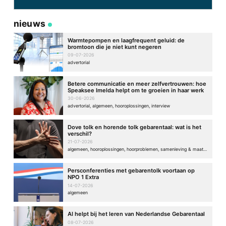
nieuws
Warmtepompen en laagfrequent geluid: de
bromtoon die je niet kunt negeren
09-07-2026
advertorial
Betere communicatie en meer zelfvertrouwen: hoe
Speaksee Imelda helpt om te groeien in haar werk
30-06-2026
advertorial, algemeen, hooroplossingen, interview
Dove tolk en horende tolk gebarentaal: wat is het
verschil?
21-07-2026
algemeen, hooroplossingen, hoorproblemen, samenleving & maatschappij
Persconferenties met gebarentolk voortaan op
NPO 1 Extra
14-07-2026
algemeen
AI helpt bij het leren van Nederlandse Gebarentaal
08-07-2026