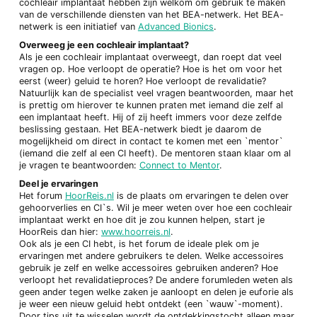
cochleair implantaat hebben zijn welkom om gebruik te maken
van de verschillende diensten van het BEA-netwerk. Het BEA-
netwerk is een initiatief van
Advanced Bionics
.
Overweeg je een cochleair implantaat?
Als je een cochleair implantaat overweegt, dan roept dat veel
vragen op. Hoe verloopt de operatie? Hoe is het om voor het
eerst (weer) geluid te horen? Hoe verloopt de revalidatie?
Natuurlijk kan de specialist veel vragen beantwoorden, maar het
is prettig om hierover te kunnen praten met iemand die zelf al
een implantaat heeft. Hij of zij heeft immers voor deze zelfde
beslissing gestaan. Het BEA-netwerk biedt je daarom de
mogelijkheid om direct in contact te komen met een `mentor`
(iemand die zelf al een CI heeft). De mentoren staan klaar om al
je vragen te beantwoorden:
Connect to Mentor
.
Deel je ervaringen
Het forum
HoorReis.nl
is de plaats om ervaringen te delen over
gehoorverlies en CI`s. Wil je meer weten over hoe een cochleair
implantaat werkt en hoe dit je zou kunnen helpen, start je
HoorReis dan hier:
www.hoorreis.nl
.
Ook als je een CI hebt, is het forum de ideale plek om je
ervaringen met andere gebruikers te delen. Welke accessoires
gebruik je zelf en welke accessoires gebruiken anderen? Hoe
verloopt het revalidatieproces? De andere forumleden weten als
geen ander tegen welke zaken je aanloopt en delen je euforie als
je weer een nieuw geluid hebt ontdekt (een `wauw`-moment).
Door tips uit te wisselen wordt de ontdekkingstocht alleen maar