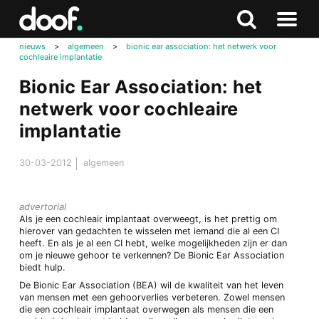
in
Doof.nl
Zoeken
Terug
Zoeken
Naar
naar
nieuws
>
algemeen
>
bionic ear association: het netwerk voor
menu
cochleaire implantatie
boven
Bionic Ear Association: het
netwerk voor cochleaire
implantatie
30-03-2012
algemeen
advertorial
Als je een cochleair implantaat overweegt, is het prettig om
hierover van gedachten te wisselen met iemand die al een CI
heeft. En als je al een CI hebt, welke mogelijkheden zijn er dan
om je nieuwe gehoor te verkennen? De Bionic Ear Association
biedt hulp.
De Bionic Ear Association (BEA) wil de kwaliteit van het leven
van mensen met een gehoorverlies verbeteren. Zowel mensen
die een cochleair implantaat overwegen als mensen die een