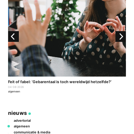
a
Feit of fabel: ‘Gebarentaal is toch wereldwijd hetzelfde?’
P
04-08-2026
2
algemeen
a
nieuws
advertorial
algemeen
communicatie & media