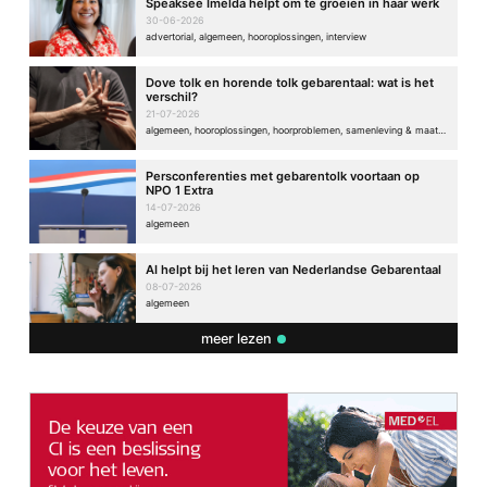
Speaksee Imelda helpt om te groeien in haar werk
30-06-2026
advertorial, algemeen, hooroplossingen, interview
Dove tolk en horende tolk gebarentaal: wat is het
verschil?
21-07-2026
algemeen, hooroplossingen, hoorproblemen, samenleving & maatschappij
Persconferenties met gebarentolk voortaan op
NPO 1 Extra
14-07-2026
algemeen
AI helpt bij het leren van Nederlandse Gebarentaal
08-07-2026
algemeen
meer lezen