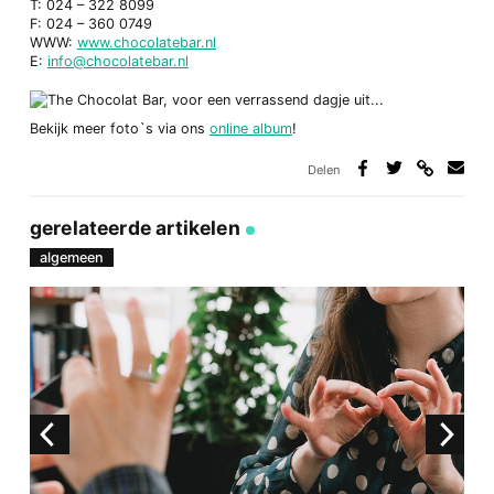
T: 024 – 322 8099
F: 024 – 360 0749
WWW:
www.chocolatebar.nl
E:
info@chocolatebar.nl
Bekijk meer foto`s via ons
online album
!
Delen
Deel
Deel
Deel
Deel
via
op
op
via
link
Facebook
Twitter
e-
gerelateerde artikelen
mail
algemeen