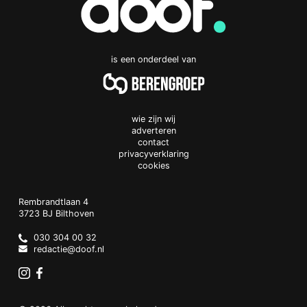
is een onderdeel van
wie zijn wij
adverteren
contact
privacyverklaring
cookies
Doof.nl
work
Rembrandtlaan 4
3723 BJ
Bilthoven
The
Netherlands
030 304 00 32
redactie@doof.nl
Instagram
Facebook