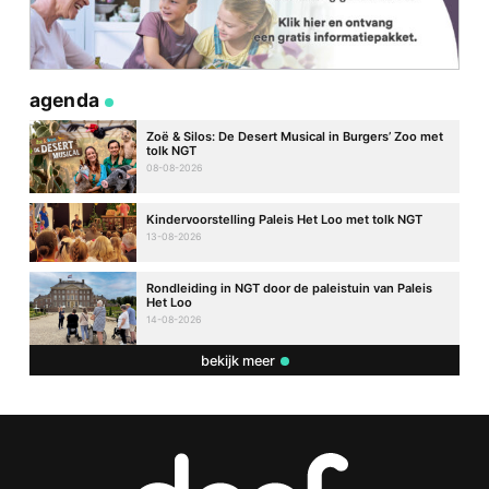
agenda
Zoë & Silos: De Desert Musical in Burgers’ Zoo met
tolk NGT
08-08-2026
Kindervoorstelling Paleis Het Loo met tolk NGT
13-08-2026
Rondleiding in NGT door de paleistuin van Paleis
Het Loo
14-08-2026
bekijk meer