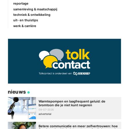
reportage
samenleving & maatschappij
techniek & ontwikkeling
uit- en thuistips
werk & carrière
nieuws
Warmtepompen en laagfrequent geluid: de
bromtoon die je niet kunt negeren
09-07-2026
advertorial
Betere communicatie en meer zelfvertrouwen: hoe