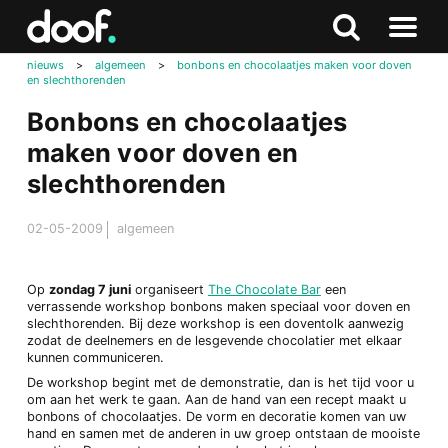
in
Doof.nl
Zoeken
Terug
Zoeken
Naar
naar
nieuws
>
algemeen
>
bonbons en chocolaatjes maken voor doven
menu
en slechthorenden
boven
Bonbons en chocolaatjes
maken voor doven en
slechthorenden
02-05-2009
algemeen
Op
zondag 7 juni
organiseert
The Chocolate Bar
een
verrassende workshop bonbons maken speciaal voor doven en
slechthorenden. Bij deze workshop is een doventolk aanwezig
zodat de deelnemers en de lesgevende chocolatier met elkaar
kunnen communiceren.
De workshop begint met de demonstratie, dan is het tijd voor u
om aan het werk te gaan. Aan de hand van een recept maakt u
bonbons of chocolaatjes. De vorm en decoratie komen van uw
hand en samen met de anderen in uw groep ontstaan de mooiste