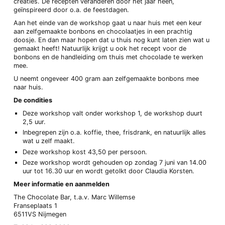
creaties. De recepten veranderen door het jaar heen,
geïnspireerd door o.a. de feestdagen.
Aan het einde van de workshop gaat u naar huis met een keur
aan zelfgemaakte bonbons en chocolaatjes in een prachtig
doosje. En dan maar hopen dat u thuis nog kunt laten zien wat u
gemaakt heeft! Natuurlijk krijgt u ook het recept voor de
bonbons en de handleiding om thuis met chocolade te werken
mee.
U neemt ongeveer 400 gram aan zelfgemaakte bonbons mee
naar huis.
De condities
Deze workshop valt onder workshop 1, de workshop duurt
2,5 uur.
Inbegrepen zijn o.a. koffie, thee, frisdrank, en natuurlijk alles
wat u zelf maakt.
Deze workshop kost 43,50 per persoon.
Deze workshop wordt gehouden op zondag 7 juni van 14.00
uur tot 16.30 uur en wordt getolkt door Claudia Korsten.
Meer informatie en aanmelden
The Chocolate Bar, t.a.v. Marc Willemse
Franseplaats 1
6511VS Nijmegen