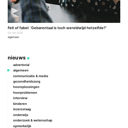
a
Feit of fabel: ‘Gebarentaal is toch wereldwijd hetzelfde?’
P
04-08-2026
2
algemeen
a
nieuws
advertorial
algemeen
communicatie & media
gezondheidszorg
hooroplossingen
hoorproblemen
interview
kinderen
lezersvraag
onderwijs
onderzoek & wetenschap
opmerkelijk