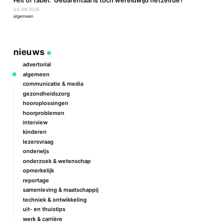
a
Feit of fabel: ‘Gebarentaal is toch wereldwijd hetzelfde?’
P
04-08-2026
2
algemeen
a
nieuws
advertorial
algemeen
communicatie & media
gezondheidszorg
hooroplossingen
hoorproblemen
interview
kinderen
lezersvraag
onderwijs
onderzoek & wetenschap
opmerkelijk
reportage
samenleving & maatschappij
techniek & ontwikkeling
uit- en thuistips
werk & carrière