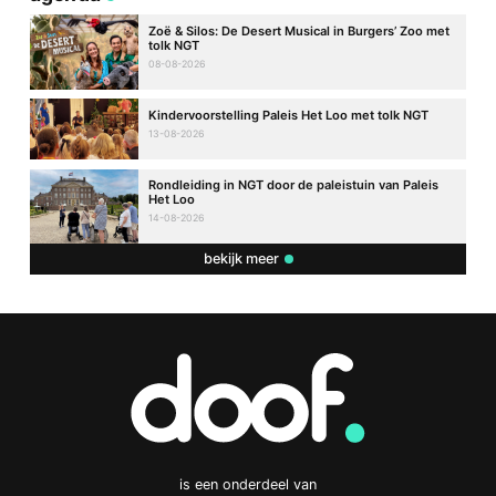
Zoë & Silos: De Desert Musical in Burgers’ Zoo met
tolk NGT
08-08-2026
Kindervoorstelling Paleis Het Loo met tolk NGT
13-08-2026
Rondleiding in NGT door de paleistuin van Paleis
Het Loo
14-08-2026
bekijk meer
is een onderdeel van