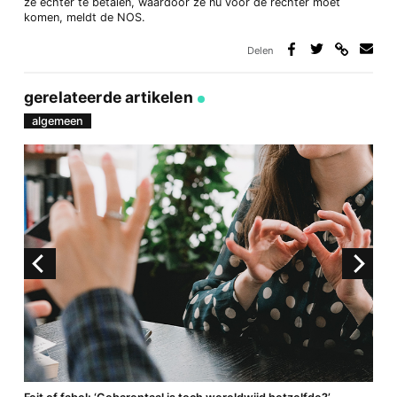
ze echter te betalen, waardoor ze nu voor de rechter moet
komen, meldt de NOS.
Delen
Deel
Deel
Deel
Deel
via
op
op
via
link
Facebook
Twitter
e-
gerelateerde artikelen
mail
algemeen