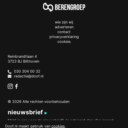
wie zijn wij
adverteren
contact
privacyverklaring
cookies
Doof.nl
work
Rembrandtlaan 4
3723 BJ
Bilthoven
The
Netherlands
030 304 00 32
redactie@doof.nl
Instagram
Facebook
© 2026 Alle rechten voorbehouden
nieuwsbrief
Meld je aan voor de nieuwsbrief! Je ontvangt dan elke maand
een overzicht van het belangrijkste nieuws.
Doof.nl maakt gebruik van
cookies
.