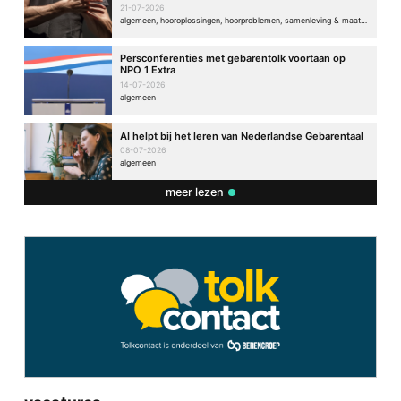
21-07-2026
algemeen, hooroplossingen, hoorproblemen, samenleving & maatschappij
Persconferenties met gebarentolk voortaan op
NPO 1 Extra
14-07-2026
algemeen
AI helpt bij het leren van Nederlandse Gebarentaal
08-07-2026
algemeen
meer lezen