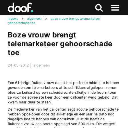
in
Doof.nl
Zoeken
Terug
Zoeken
Naar
naar
nieuws
>
algemeen
>
boze vrouw brengt telemarketeer
menu
gehoorschade toe
boven
Boze vrouw brengt
telemarketeer gehoorschade
toe
24-05-2012
algemeen
Een 61-jarige Duitse vrouw dacht het perfecte middel te hebben
gevonden om telemarketeers af te schrikken: afgelopen zomer
blies ze keihard op een scheidsrechtersfluitje in de hoorn toen
ze voor de zoveelste keer door een callcenter werd gebeld. Dat
kwam haar duur te staan.
De medewerker van het callcenter zegt accute gehoorschade te
hebben opgelopen door dit akkefietje en een jaar na dato nog
dagelijks last te hebben van oorsuizen. Justitie heeft de
fluitende vrouw een boete opgelegd van 800 euro. Die weigert