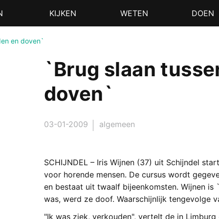
N
KIJKEN
WETEN
DOEN
den en doven`
`Brug slaan tuss
doven`
03-01-2009
algemeen
SCHIJNDEL – Iris Wijnen (37) uit Schijndel star
voor horende mensen. De cursus wordt gegeven
en bestaat uit twaalf bijeenkomsten. Wijnen is 
was, werd ze doof. Waarschijnlijk tengevolge v
"Ik was ziek, verkouden", vertelt de in Limbur