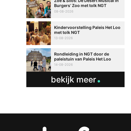
Zoë & Silos: De Desert Musical in
Burgers’ Zoo met tolk NGT
08-08-2026
Kindervoorstelling Paleis Het Loo
met tolk NGT
13-08-2026
Rondleiding in NGT door de
paleistuin van Paleis Het Loo
14-08-2026
bekijk meer