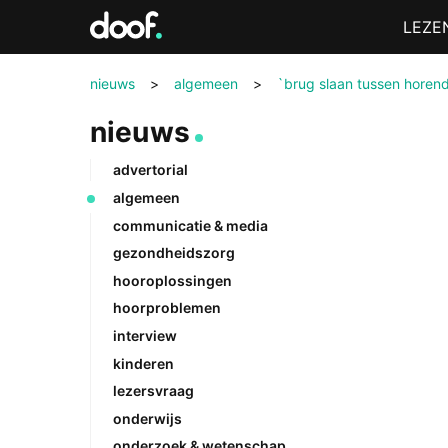
in
Menu
LEZE
Doof.nl
nieuws
>
algemeen
>
`brug slaan tussen horen
nieuws
advertorial
algemeen
communicatie & media
gezondheidszorg
hooroplossingen
hoorproblemen
interview
kinderen
lezersvraag
onderwijs
onderzoek & wetenschap