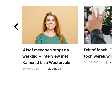
e en
‘Alsof meedoen stopt na
Feit of fabel: 
: hoe
werktijd’ – interview met
toch wereldwij
pt om te
Kamerlid Lisa Westerveld
04-08-2026
a
26-06-2026
algemeen
l
,
algemeen
,
hooroplossingen
,
interview