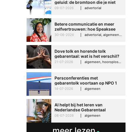
geluid: de bromtoon die je niet
kunt negeren
09-07-2026
advertorial
Betere communicatie en meer
zelfvertrouwen: hoe Speaksee
Imelda helpt om te groeien in
30-06-2026
advertorial, algemeen, hooroplossingen, interview
haar werk
Dove tolk en horende tolk
gebarentaal: wat is het verschil?
21-07-2026
algemeen, hooroplossingen, hoorproblemen, samenleving & maatschappij
Persconferenties met
gebarentolk voortaan op NPO 1
Extra
14-07-2026
algemeen
AI helpt bij het leren van
Nederlandse Gebarentaal
08-07-2026
algemeen
meer lezen