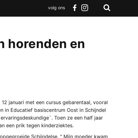
volg ons
Zoeken
Terug
facebook
instagram
Zoeken
naar
boven
en horenden en
t 12 januari met een cursus gebarentaal, vooral
 in Educatief basiscentrum Oost in Schijndel
`ervaringsdeskundige`. Toen ze een half jaar
an een prik tegen kinderziektes.
g opgegroeide Schijndelse. " Mijn moeder kwam