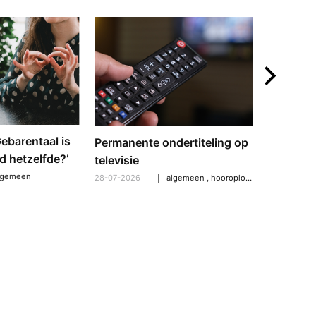
‘Gebarentaal is
Dove tol
Permanente ondertiteling op
d hetzelfde?’
gebarent
televisie
verschil
lgemeen
28-07-2026
algemeen
,
hooroplossingen
,
hoorpro
21-07-2026