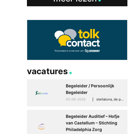
Betere communicati
meer zelfvertrouwen
vacatures
Speaksee Imelda hel
groeien in haar werk
Begeleider / Persoonlijk
30-06-2026
advertoria
Begeleider
05-08-2026
stellaluna, de punt (drenthe)
Begeleider Auditief – Hofje
van Castellum – Stichting
Philadelphia Zorg