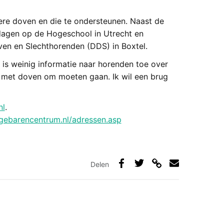
dere doven en die te ondersteunen. Naast de
 dagen op de Hogeschool in Utrecht en
ven en Slechthorenden (DDS) in Boxtel.
r is weinig informatie naar horenden toe over
e met doven om moeten gaan. Ik wil een brug
nl
.
ebarencentrum.nl/adressen.asp
Delen
Deel
Deel
Deel
Deel
via
op
op
via
link
Facebook
Twitter
e-
mail