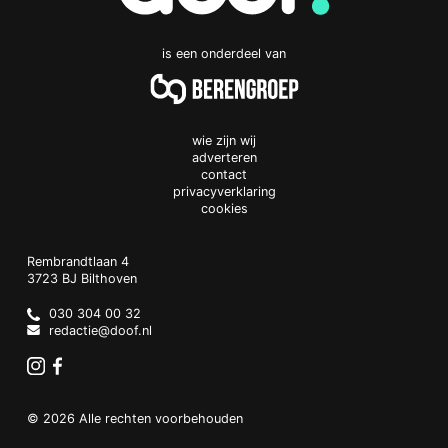
is een onderdeel van
wie zijn wij
adverteren
contact
privacyverklaring
cookies
Doof.nl
work
Rembrandtlaan 4
3723 BJ
Bilthoven
The
Netherlands
030 304 00 32
redactie@doof.nl
Instagram
Facebook
© 2026 Alle rechten voorbehouden