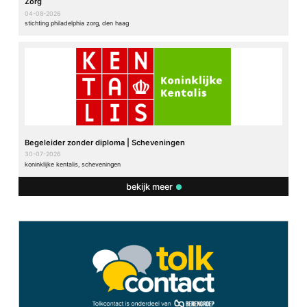
Zorg
04-08-2026
stichting philadelphia zorg, den haag
Begeleider zonder diploma | Scheveningen
30-07-2026
koninklijke kentalis, scheveningen
bekijk meer