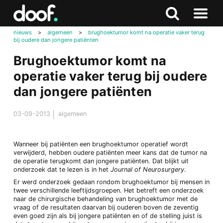
in
Doof.nl
Zoeken
Terug
Zoeken
Naar
naar
nieuws
>
algemeen
>
brughoektumor komt na operatie vaker terug
menu
bij oudere dan jongere patiënten
boven
Brughoektumor komt na
operatie vaker terug bij oudere
dan jongere patiënten
03-09-2013
algemeen
Wanneer bij patiënten een brughoektumor operatief wordt
verwijderd, hebben oudere patiënten meer kans dat de tumor na
de operatie terugkomt dan jongere patiënten. Dat blijkt uit
onderzoek dat te lezen is in het
Journal of Neurosurgery
.
Er werd onderzoek gedaan rondom brughoektumor bij mensen in
twee verschillende leeftijdsgroepen. Het betreft een onderzoek
naar de chirurgische behandeling van brughoektumor met de
vraag of de resultaten daarvan bij ouderen boven de zeventig
even goed zijn als bij jongere patiënten en of de stelling juist is