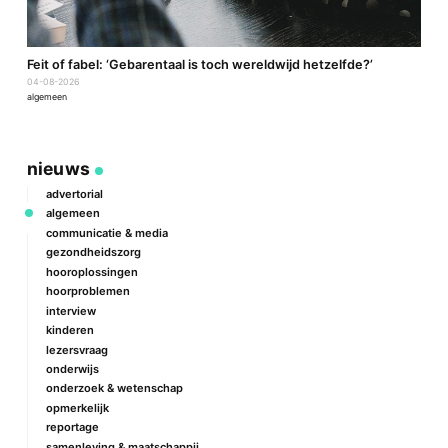
a
Feit of fabel: ‘Gebarentaal is toch wereldwijd hetzelfde?’
P
04-08-2026
2
algemeen
a
nieuws
advertorial
algemeen
communicatie & media
gezondheidszorg
hooroplossingen
hoorproblemen
interview
kinderen
lezersvraag
onderwijs
onderzoek & wetenschap
opmerkelijk
reportage
samenleving & maatschappij