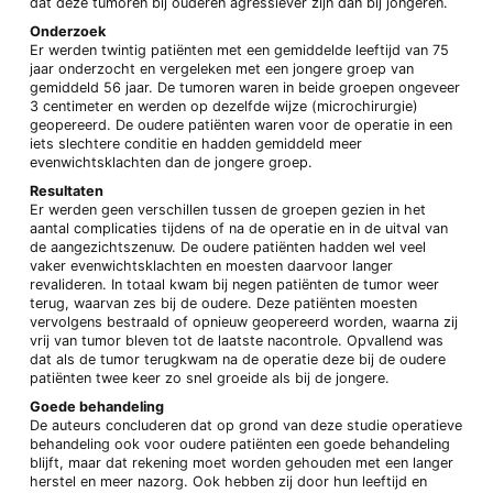
dat deze tumoren bij ouderen agressiever zijn dan bij jongeren.
Onderzoek
Er werden twintig patiënten met een gemiddelde leeftijd van 75
jaar onderzocht en vergeleken met een jongere groep van
gemiddeld 56 jaar. De tumoren waren in beide groepen ongeveer
3 centimeter en werden op dezelfde wijze (microchirurgie)
geopereerd. De oudere patiënten waren voor de operatie in een
iets slechtere conditie en hadden gemiddeld meer
evenwichtsklachten dan de jongere groep.
Resultaten
Er werden geen verschillen tussen de groepen gezien in het
aantal complicaties tijdens of na de operatie en in de uitval van
de aangezichtszenuw. De oudere patiënten hadden wel veel
vaker evenwichtsklachten en moesten daarvoor langer
revalideren. In totaal kwam bij negen patiënten de tumor weer
terug, waarvan zes bij de oudere. Deze patiënten moesten
vervolgens bestraald of opnieuw geopereerd worden, waarna zij
vrij van tumor bleven tot de laatste nacontrole. Opvallend was
dat als de tumor terugkwam na de operatie deze bij de oudere
patiënten twee keer zo snel groeide als bij de jongere.
Goede behandeling
De auteurs concluderen dat op grond van deze studie operatieve
behandeling ook voor oudere patiënten een goede behandeling
blijft, maar dat rekening moet worden gehouden met een langer
herstel en meer nazorg. Ook hebben zij door hun leeftijd en