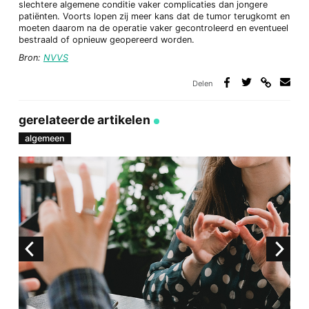
slechtere algemene conditie vaker complicaties dan jongere
patiënten. Voorts lopen zij meer kans dat de tumor terugkomt en
moeten daarom na de operatie vaker gecontroleerd en eventueel
bestraald of opnieuw geopereerd worden.
Bron:
NVVS
Delen
Deel
Deel
Deel
Deel
via
op
op
via
link
Facebook
Twitter
e-
gerelateerde artikelen
mail
algemeen