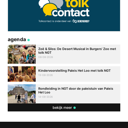
agenda
Zoë & Silos: De Desert Musical in Burgers’ Zoo met
tolk NGT
08-08-2026
Kindervoorstelling Paleis Het Loo met tolk NGT
13-08-2026
Rondleiding in NGT door de paleistuin van Paleis
Het Loo
14-08-2026
bekijk meer