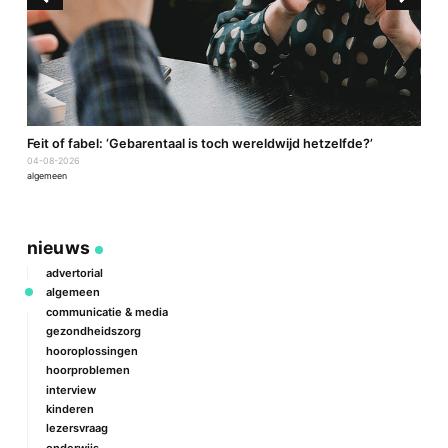
a
Feit of fabel: ‘Gebarentaal is toch wereldwijd hetzelfde?’
P
04-08-2026
2
algemeen
a
nieuws
advertorial
algemeen
communicatie & media
gezondheidszorg
hooroplossingen
hoorproblemen
interview
kinderen
lezersvraag
onderwijs