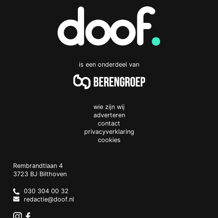
is een onderdeel van
wie zijn wij
adverteren
contact
privacyverklaring
cookies
Doof.nl
work
Rembrandtlaan 4
3723 BJ
Bilthoven
The
Netherlands
030 304 00 32
redactie@doof.nl