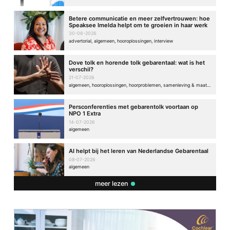
Betere communicatie en meer zelfvertrouwen: hoe
Speaksee Imelda helpt om te groeien in haar werk
30-06-2026
advertorial, algemeen, hooroplossingen, interview
Dove tolk en horende tolk gebarentaal: wat is het
verschil?
21-07-2026
algemeen, hooroplossingen, hoorproblemen, samenleving & maatschappij
Persconferenties met gebarentolk voortaan op
NPO 1 Extra
14-07-2026
algemeen
AI helpt bij het leren van Nederlandse Gebarentaal
08-07-2026
algemeen
meer lezen