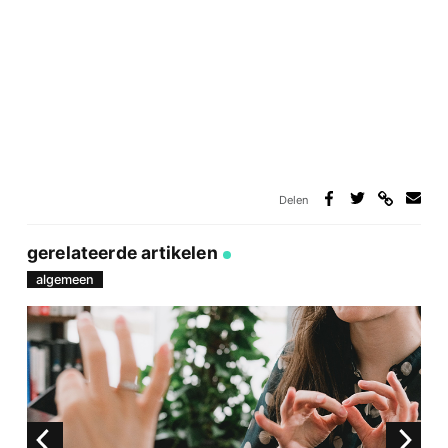
Delen
Deel
Deel
Deel
Deel
via
op
op
via
link
Facebook
Twitter
e-
gerelateerde artikelen
mail
algemeen