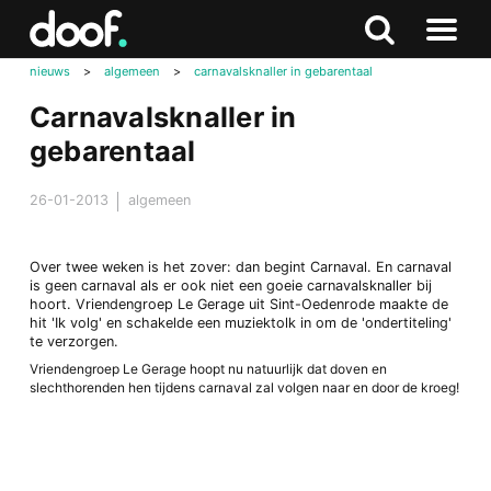
in
Doof.nl
Zoeken
Terug
Zoeken
Naar
naar
nieuws
>
algemeen
>
carnavalsknaller in gebarentaal
menu
boven
Carnavalsknaller in
gebarentaal
26-01-2013
algemeen
Over twee weken is het zover: dan begint Carnaval. En carnaval
is geen carnaval als er ook niet een goeie carnavalsknaller bij
hoort. Vriendengroep Le Gerage uit Sint-Oedenrode maakte de
hit 'Ik volg' en schakelde een muziektolk in om de 'ondertiteling'
te verzorgen.
Vriendengroep Le Gerage hoopt nu natuurlijk dat doven en
slechthorenden hen tijdens carnaval zal volgen naar en door de kroeg!