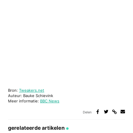
Bron:
Tweakers.net
Auteur: Bauke Schievink
Meer informatie:
BBC News
Delen
Deel
Deel
Deel
Deel
via
op
op
via
link
Facebook
Twitter
e-
gerelateerde artikelen
mail