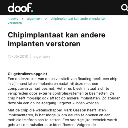
in
Doof.nl
Zoe
Zoek
nieuws
>
algemeen
>
chipimplantaat kan andere implanten
verstoren
Chipimplantaat kan andere
implanten verstoren
15-05-2010
algemeen
CI-gebruikers opgelet
Een onderzoeker van de universiteit van Reading heeft een chip
in zijn hand laten implanteren nadat hij deze met een
computervirus had besmet. Het virus bleek in staat zich te
verspreiden door externe controlesystemen te besmetten. De
chip heeft mogelijk ook effect op andere implantaten. Zo zouden
deze via een online-toegang uitgezet kunnen worden.
Met de chip die wetenschapper Mark Gasson heeft laten
implementeren, is het mogelijk om deuren te openen en een
mobiele telefoon aan te zetten. Een soortgelijke techniek wordt
gebruikt om huisdieren te identificeren. Volgens de