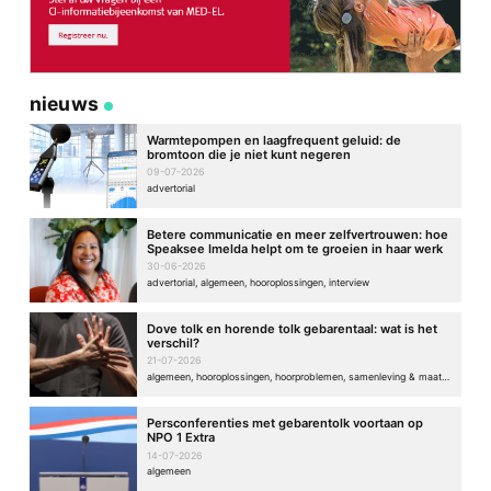
nieuws
Warmtepompen en laagfrequent geluid: de
bromtoon die je niet kunt negeren
09-07-2026
advertorial
Betere communicatie en meer zelfvertrouwen: hoe
Speaksee Imelda helpt om te groeien in haar werk
30-06-2026
advertorial, algemeen, hooroplossingen, interview
Dove tolk en horende tolk gebarentaal: wat is het
verschil?
21-07-2026
algemeen, hooroplossingen, hoorproblemen, samenleving & maatschappij
Persconferenties met gebarentolk voortaan op
NPO 1 Extra
14-07-2026
algemeen