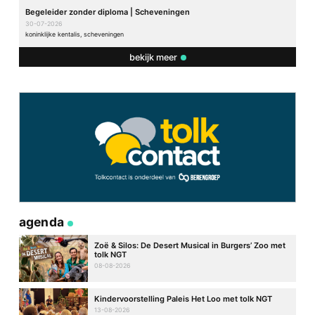
Begeleider zonder diploma | Scheveningen
30-07-2026
koninklijke kentalis, scheveningen
bekijk meer
agenda
Zoë & Silos: De Desert Musical in Burgers’ Zoo met
tolk NGT
08-08-2026
Kindervoorstelling Paleis Het Loo met tolk NGT
13-08-2026