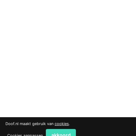
Doof.nl maakt gebruik van
cookies
.
akkoord
Cookies aanpassen