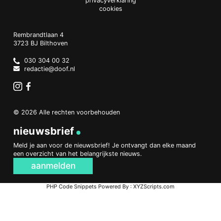
privacyverklaring
cookies
Doof.nl
work
Rembrandtlaan 4
3723 BJ
Bilthoven
The
Netherlands
030 304 00 32
redactie@doof.nl
Instagram
Facebook
© 2026 Alle rechten voorbehouden
nieuwsbrief
Meld je aan voor de nieuwsbrief! Je ontvangt dan elke maand
een overzicht van het belangrijkste nieuws.
aanmelden
PHP Code Snippets
Powered By :
XYZScripts.com