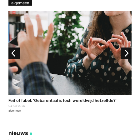
algemeen
a
Feit of fabel: ‘Gebarentaal is toch wereldwijd hetzelfde?’
P
04-08-2026
2
algemeen
a
nieuws