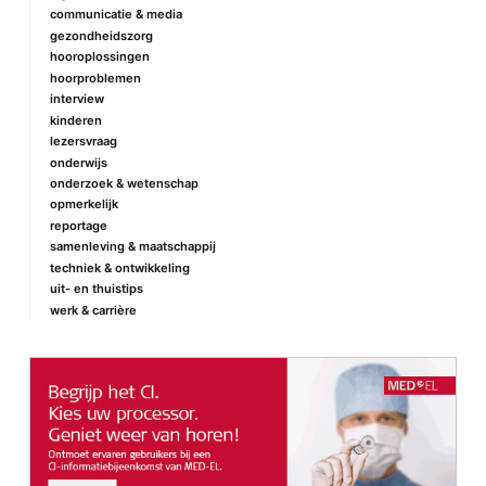
communicatie & media
gezondheidszorg
hooroplossingen
hoorproblemen
interview
kinderen
lezersvraag
onderwijs
onderzoek & wetenschap
opmerkelijk
reportage
samenleving & maatschappij
techniek & ontwikkeling
uit- en thuistips
werk & carrière