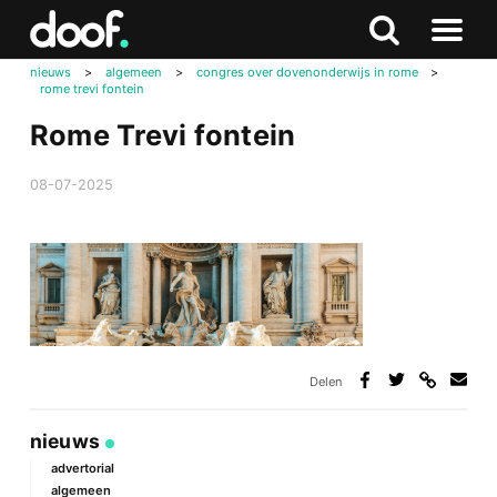
in
Doof.nl
Zoeken
Terug
Zoeken
Naar
naar
nieuws
>
algemeen
>
congres over dovenonderwijs in rome
>
menu
rome trevi fontein
boven
Rome Trevi fontein
08-07-2025
Delen
Deel
Deel
Deel
Deel
via
op
op
via
link
Facebook
Twitter
e-
nieuws
mail
advertorial
algemeen