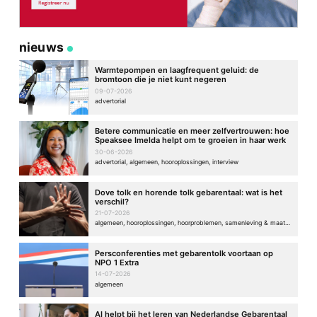
nieuws
Warmtepompen en laagfrequent geluid: de
bromtoon die je niet kunt negeren
09-07-2026
advertorial
Betere communicatie en meer zelfvertrouwen: hoe
Speaksee Imelda helpt om te groeien in haar werk
30-06-2026
advertorial, algemeen, hooroplossingen, interview
Dove tolk en horende tolk gebarentaal: wat is het
verschil?
21-07-2026
algemeen, hooroplossingen, hoorproblemen, samenleving & maatschappij
Persconferenties met gebarentolk voortaan op
NPO 1 Extra
14-07-2026
algemeen
AI helpt bij het leren van Nederlandse Gebarentaal