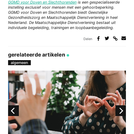
GGMD voor Doven en Slechthorenden
is een gespecialiseerde
instelling exclusief voor mensen met een gehoorbeperking.
GGMD voor Doven en Slechthorenden biedt Geestelijke
Gezondheidszorg en Maatschappelijk Dienstverlening in heel
Nederland. De Maatschappelijke Dienstverlening bestaat uit
individuele begeleiding, trainingen en loopbaanbegeleiding.
Delen
Deel
Deel
Deel
Deel
via
op
op
via
link
Facebook
Twitter
e-
gerelateerde artikelen
mail
algemeen