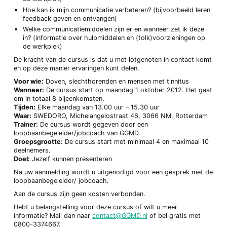
Hoe kan ik mijn communicatie verbeteren? (bijvoorbeeld leren
feedback geven en ontvangen)
Welke communicatiemiddelen zijn er en wanneer zet ik deze
in? (informatie over hulpmiddelen en (tolk)voorzieningen op
de werkplek)
De kracht van de cursus is dat u met lotgenoten in contact komt
en op deze manier ervaringen kunt delen.
Voor wie:
Doven, slechthorenden en mensen met tinnitus
Wanneer:
De cursus start op maandag 1 oktober 2012. Het gaat
om in totaal 8 bijeenkomsten.
Tijden:
Elke maandag van 13.00 uur – 15.30 uur
Waar:
SWEDORO, Michelangelostraat 46, 3066 NM, Rotterdam
Trainer:
De cursus wordt gegeven door een
loopbaanbegeleider/jobcoach van GGMD.
Groepsgrootte:
De cursus start met minimaal 4 en maximaal 10
deelnemers.
Doel:
Jezelf kunnen presenteren
Na uw aanmelding wordt u uitgenodigd voor een gesprek met de
loopbaanbegeleider/ jobcoach.
Aan de cursus zijn geen kosten verbonden.
Hebt u belangstelling voor deze cursus of wilt u meer
informatie? Mail dan naar
contact@GGMD.nl
of bel gratis met
0800-3374667.