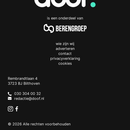
is een onderdeel van
wie zijn wij
adverteren
contact
privacyverklaring
cookies
Doof.nl
work
Rembrandtlaan 4
3723 BJ
Bilthoven
The
Netherlands
030 304 00 32
redactie@doof.nl
Instagram
Facebook
© 2026 Alle rechten voorbehouden