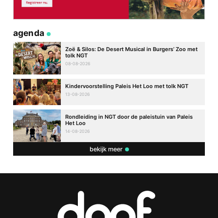
agenda
Zoë & Silos: De Desert Musical in Burgers’ Zoo met
tolk NGT
08-08-2026
Kindervoorstelling Paleis Het Loo met tolk NGT
13-08-2026
Rondleiding in NGT door de paleistuin van Paleis
Het Loo
14-08-2026
bekijk meer