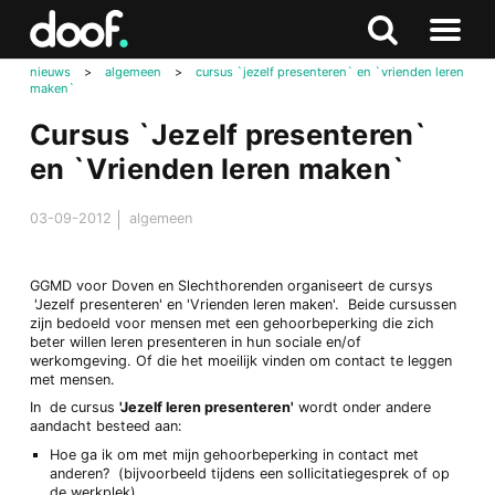
in
Doof.nl
Zoeken
Terug
Zoeken
Naar
naar
nieuws
>
algemeen
>
cursus `jezelf presenteren` en `vrienden leren
menu
maken`
boven
Cursus `Jezelf presenteren`
en `Vrienden leren maken`
03-09-2012
algemeen
GGMD voor Doven en Slechthorenden organiseert de cursys
'Jezelf presenteren' en 'Vrienden leren maken'. Beide cursussen
zijn bedoeld voor mensen met een gehoorbeperking die zich
beter willen leren presenteren in hun sociale en/of
werkomgeving. Of die het moeilijk vinden om contact te leggen
met mensen.
In de cursus
'Jezelf leren presenteren'
wordt onder andere
aandacht besteed aan:
Hoe ga ik om met mijn gehoorbeperking in contact met
anderen? (bijvoorbeeld tijdens een sollicitatiegesprek of op
de werkplek)