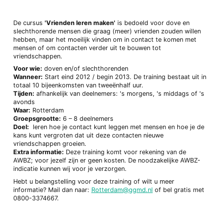
De cursus
'Vrienden leren maken'
is bedoeld voor dove en
slechthorende mensen die graag (meer) vrienden zouden willen
hebben, maar het moeilijk vinden om in contact te komen met
mensen of om contacten verder uit te bouwen tot
vriendschappen.
Voor wie:
doven en/of slechthorenden
Wanneer:
Start eind 2012 / begin 2013. De training bestaat uit in
totaal 10 bijeenkomsten van tweeënhalf uur.
Tijden:
afhankelijk van deelnemers: 's morgens, 's middags of 's
avonds
Waar:
Rotterdam
Groepsgrootte:
6 – 8 deelnemers
Doel:
leren hoe je contact kunt leggen met mensen en hoe je de
kans kunt vergroten dat uit deze contacten nieuwe
vriendschappen groeien.
Extra informatie:
Deze training komt voor rekening van de
AWBZ; voor jezelf zijn er geen kosten. De noodzakelijke AWBZ-
indicatie kunnen wij voor je verzorgen.
Hebt u belangstelling voor deze training of wilt u meer
informatie? Mail dan naar:
Rotterdam@ggmd.nl
of bel gratis met
0800-3374667.