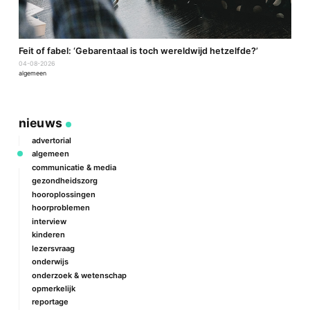
a
Feit of fabel: ‘Gebarentaal is toch wereldwijd hetzelfde?’
P
04-08-2026
2
algemeen
a
nieuws
advertorial
algemeen
communicatie & media
gezondheidszorg
hooroplossingen
hoorproblemen
interview
kinderen
lezersvraag
onderwijs
onderzoek & wetenschap
opmerkelijk
reportage