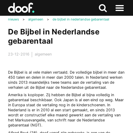
in
Doof.nl
Zoeken
Terug
Zoeken
Naar
naar
nieuws
>
algemeen
>
de bijbel in nederlandse gebarentaal
menu
boven
De Bijbel in Nederlandse
gebarentaal
23-12-2016
algemeen
De Bijbel is al vele malen vertaald. De volledige bijbel in meer dan
450 talen en delen in meer dan 2000 talen. In Nederland werken
sinds 2013 maandelijks twee teams aan de vertaling van de
verhalen uit de Bijbel naar de Nederlandse gebarentaal.
Amerika is koploper. Zij hebben de Bijbel al bijna volledig in
gebarentaal beschikbaar. Ook Japan is al een eind op weg. Maar
in Europa staat de vertaling nog in de kinderschoenen. In
Nederland is er in 2010 al een start gemaakt, en sinds 2013
wordt er constructief elke maand gewerkt aan de vertaling van
het Markusevangelie, van schrift naar de Nederlandse
gebarentaal (NGT).
Alfred Bout (28), doof vanaf zijn geboorte, is een van de