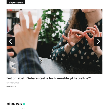
algemeen
a
Feit of fabel: ‘Gebarentaal is toch wereldwijd hetzelfde?’
P
04-08-2026
2
algemeen
a
nieuws