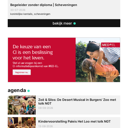
Begeleider zonder diploma | Scheveningen
30-07-2026
koninklijke kentalis, scheveningen
bekijk meer
agenda
Zoë & Silos: De Desert Musical in Burgers’ Zoo met
tolk NGT
08-08-2026
Kindervoorstelling Paleis Het Loo met tolk NGT
13-08-2026