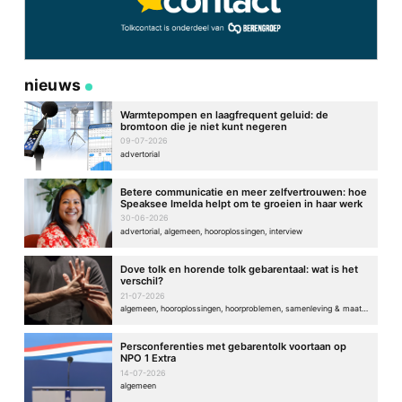
nieuws
Warmtepompen en laagfrequent geluid: de
bromtoon die je niet kunt negeren
09-07-2026
advertorial
Betere communicatie en meer zelfvertrouwen: hoe
Speaksee Imelda helpt om te groeien in haar werk
30-06-2026
advertorial, algemeen, hooroplossingen, interview
Dove tolk en horende tolk gebarentaal: wat is het
verschil?
21-07-2026
algemeen, hooroplossingen, hoorproblemen, samenleving & maatschappij
Persconferenties met gebarentolk voortaan op
NPO 1 Extra
14-07-2026
algemeen