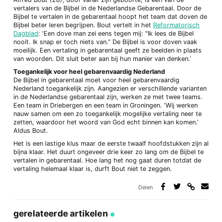
vertalers van de Bijbel in de Nederlandse Gebarentaal. Door de
Bijbel te vertalen in de gebarentaal hoopt het team dat doven de
Bijbel beter leren begrijpen. Bout vertelt in het
Reformatorisch
Dagblad
: ‘Een dove man zei eens tegen mij: "Ik lees de Bijbel
nooit. Ik snap er toch niets van.” De Bijbel is voor doven vaak
moeilijk. Een vertaling in gebarentaal geeft ze beelden in plaats
van woorden. Dit sluit beter aan bij hun manier van denken.’
Toegankelijk voor heel gebarenvaardig Nederland
De Bijbel in gebarentaal moet voor heel gebarenvaardig
Nederland toegankelijk zijn. Aangezien er verschillende varianten
in de Nederlandse gebarentaal zijn, werken ze met twee teams.
Een team in Driebergen en een team in Groningen. ‘Wij werken
nauw samen om een zo toegankelijk mogelijke vertaling neer te
zetten, waardoor het woord van God echt binnen kan komen.’
Aldus Bout.
Het is een lastige klus maar de eerste twaalf hoofdstukken zijn al
bijna klaar. Het duurt ongeveer drie keer zo lang om de Bijbel te
vertalen in gebarentaal. Hoe lang het nog gaat duren totdat de
vertaling helemaal klaar is, durft Bout niet te zeggen.
Delen
Deel
Deel
Deel
Deel
via
op
op
via
link
Facebook
Twitter
e-
gerelateerde artikelen
mail