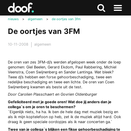
in
Doof.nl
Zoeken
Terug
Zoeken
Naar
naar
nieuws
>
algemeen
>
de oortjes van 3fm
menu
boven
De oortjes van 3FM
10-11-2008
algemeen
De oren van zes 3FM-dj’s werden afgelopen week onder de loep
genomen: Giel Beelen, Gerard Ekdom, Paul Rabbering, Michiel
Veenstra, Coen Swijnenberg en Sander Lantinga. Wat bleek?
Twee dj’s hebben een forse gehoorbeschadiging, twee een
redelijke beschadiging en twee een lichte. De oren van Coen
Swijnenberg kwamen als beste uit de test.
Door Carolien Plasschaert en Govrien Oldenburger
Gefeliciteerd met je goede oren! Wat doe jij anders dan je
collega`s om je oren te beschermen?
`Eigenlijk niets, ha ha. Ik ben de hele dag met muziek bezig en
als ik mijn koptelefoon op heb, zet ik de muziek altijd hard. Ook
draag ik geen speciale oordopjes als ik naar concerten ga.`
Twee van je collega`s blijken een fikse gehoorbeschadiging te