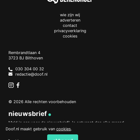
wie zijn wij
adverteren
contact
privacyverklaring
cookies
Doof.nl
work
Rembrandtlaan 4
3723 BJ
Bilthoven
The
Netherlands
030 304 00 32
redactie@doof.nl
Instagram
Facebook
© 2026 Alle rechten voorbehouden
nieuwsbrief
Meld je aan voor de nieuwsbrief! Je ontvangt dan elke maand
een overzicht van het belangrijkste nieuws.
Doof.nl maakt gebruik van
cookies
.
aanmelden