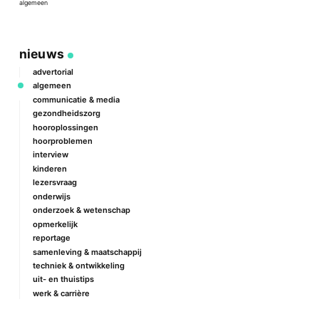
algemeen
a
nieuws
advertorial
algemeen
communicatie & media
gezondheidszorg
hooroplossingen
hoorproblemen
interview
kinderen
lezersvraag
onderwijs
onderzoek & wetenschap
opmerkelijk
reportage
samenleving & maatschappij
techniek & ontwikkeling
uit- en thuistips
werk & carrière