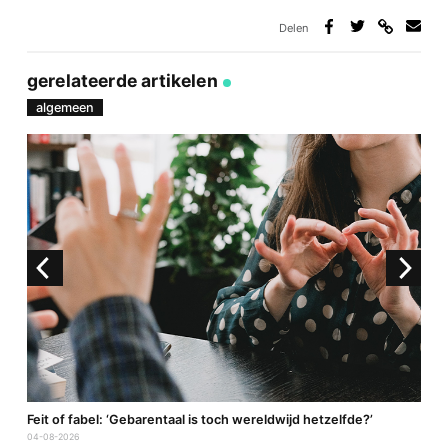
Delen
Deel
Deel
Deel
Deel
via
op
op
via
link
Facebook
Twitter
e-
gerelateerde artikelen
mail
algemeen
a
Feit of fabel: ‘Gebarentaal is toch wereldwijd hetzelfde?’
P
04-08-2026
2