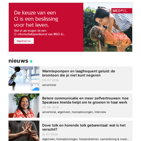
nieuws
Warmtepompen en laagfrequent geluid: de
bromtoon die je niet kunt negeren
09-07-2026
advertorial
Betere communicatie en meer zelfvertrouwen: hoe
Speaksee Imelda helpt om te groeien in haar werk
30-06-2026
advertorial, algemeen, hooroplossingen, interview
Dove tolk en horende tolk gebarentaal: wat is het
verschil?
21-07-2026
algemeen, hooroplossingen, hoorproblemen, samenleving & maatschappij