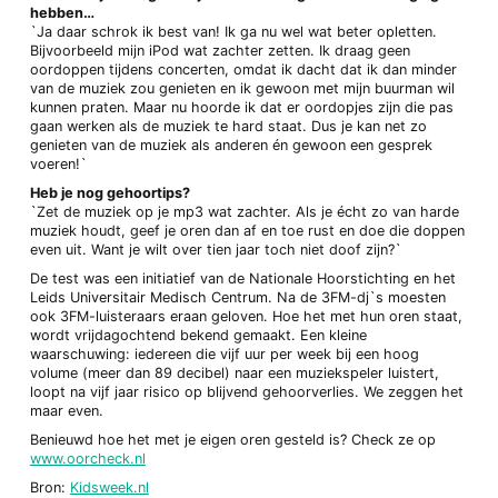
hebben…
`Ja daar schrok ik best van! Ik ga nu wel wat beter opletten.
Bijvoorbeeld mijn iPod wat zachter zetten. Ik draag geen
oordoppen tijdens concerten, omdat ik dacht dat ik dan minder
van de muziek zou genieten en ik gewoon met mijn buurman wil
kunnen praten. Maar nu hoorde ik dat er oordopjes zijn die pas
gaan werken als de muziek te hard staat. Dus je kan net zo
genieten van de muziek als anderen én gewoon een gesprek
voeren!`
Heb je nog gehoortips?
`Zet de muziek op je mp3 wat zachter. Als je écht zo van harde
muziek houdt, geef je oren dan af en toe rust en doe die doppen
even uit. Want je wilt over tien jaar toch niet doof zijn?`
De test was een initiatief van de Nationale Hoorstichting en het
Leids Universitair Medisch Centrum. Na de 3FM-dj`s moesten
ook 3FM-luisteraars eraan geloven. Hoe het met hun oren staat,
wordt vrijdagochtend bekend gemaakt. Een kleine
waarschuwing: iedereen die vijf uur per week bij een hoog
volume (meer dan 89 decibel) naar een muziekspeler luistert,
loopt na vijf jaar risico op blijvend gehoorverlies. We zeggen het
maar even.
Benieuwd hoe het met je eigen oren gesteld is? Check ze op
www.oorcheck.nl
Bron:
Kidsweek.nl