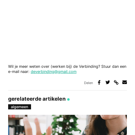
Wil je meer weten over (werken bij) de Verbinding? Stuur dan een
e-mail naar:
deverbinding@gmail.com
Delen
Deel
Deel
Deel
Deel
via
op
op
via
link
Facebook
Twitter
e-
gerelateerde artikelen
mail
algemeen