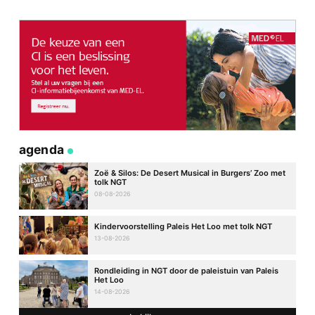
agenda
Zoë & Silos: De Desert Musical in Burgers’ Zoo met
tolk NGT
08-08-2026
Kindervoorstelling Paleis Het Loo met tolk NGT
13-08-2026
Rondleiding in NGT door de paleistuin van Paleis
Het Loo
14-08-2026