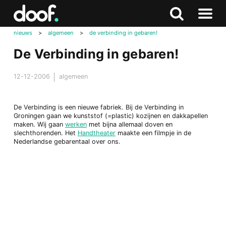
in
Doof.nl
Zoeken
Terug
Zoeken
Naar
naar
nieuws
>
algemeen
>
de verbinding in gebaren!
menu
boven
De Verbinding in gebaren!
12-12-2006
algemeen
De Verbinding is een nieuwe fabriek. Bij de Verbinding in
Groningen gaan we kunststof (=plastic) kozijnen en dakkapellen
maken. Wij gaan
werken
met bijna allemaal doven en
slechthorenden. Het
Handtheater
maakte een filmpje in de
Nederlandse gebarentaal over ons.