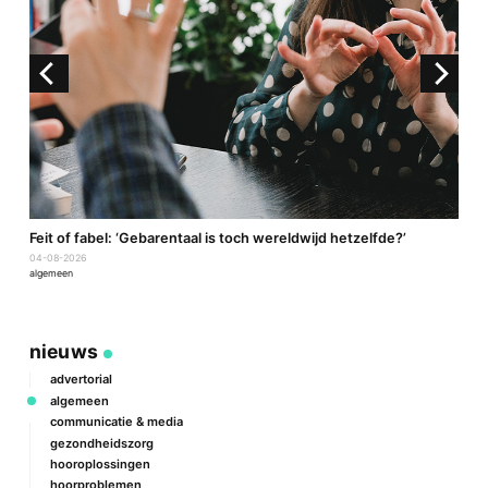
a
Feit of fabel: ‘Gebarentaal is toch wereldwijd hetzelfde?’
P
04-08-2026
2
algemeen
a
nieuws
advertorial
algemeen
communicatie & media
gezondheidszorg
hooroplossingen
hoorproblemen