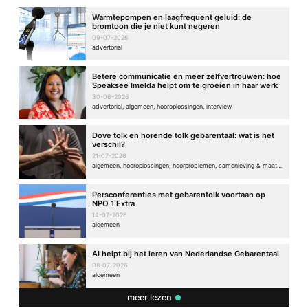
Warmtepompen en laagfrequent geluid: de
bromtoon die je niet kunt negeren
09-07-2026
advertorial
Betere communicatie en meer zelfvertrouwen: hoe
Speaksee Imelda helpt om te groeien in haar werk
30-06-2026
advertorial, algemeen, hooroplossingen, interview
Dove tolk en horende tolk gebarentaal: wat is het
verschil?
21-07-2026
algemeen, hooroplossingen, hoorproblemen, samenleving & maatschappij
Persconferenties met gebarentolk voortaan op
NPO 1 Extra
14-07-2026
algemeen
AI helpt bij het leren van Nederlandse Gebarentaal
08-07-2026
algemeen
meer lezen