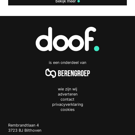
bekijk meer
is een onderdeel van
wie zijn wij
adverteren
contact
privacyverklaring
cookies
Doof.nl
work
Rembrandtlaan 4
3723 BJ
Bilthoven