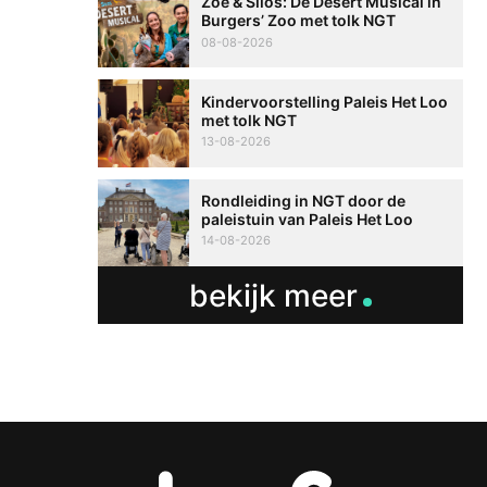
Zoë & Silos: De Desert Musical in
Burgers’ Zoo met tolk NGT
08-08-2026
Kindervoorstelling Paleis Het Loo
met tolk NGT
13-08-2026
Rondleiding in NGT door de
paleistuin van Paleis Het Loo
14-08-2026
bekijk meer