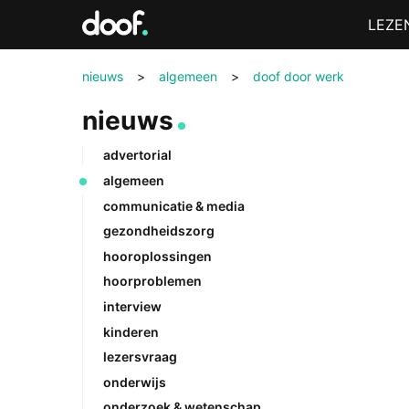
in
Menu
LEZE
Doof.nl
nieuws
>
algemeen
>
doof door werk
nieuws
advertorial
algemeen
communicatie & media
gezondheidszorg
hooroplossingen
hoorproblemen
interview
kinderen
lezersvraag
onderwijs
onderzoek & wetenschap