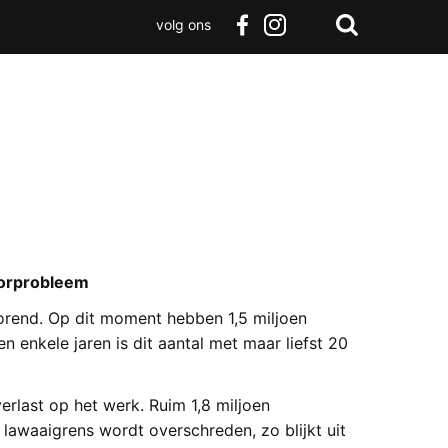
volg ons
Zoeken
Terug
facebook
instagram
Zoeken
naar
boven
oorprobleem
orend. Op dit moment hebben 1,5 miljoen
 enkele jaren is dit aantal met maar liefst 20
rlast op het werk. Ruim 1,8 miljoen
awaaigrens wordt overschreden, zo blijkt uit