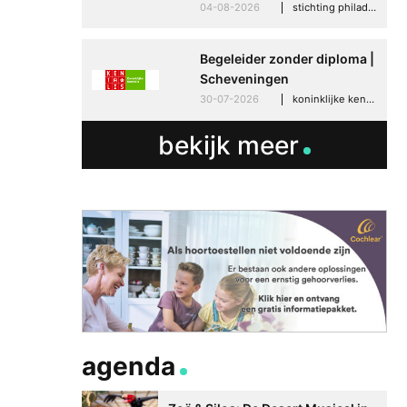
04-08-2026
stichting philadelphia zorg, den haag
Begeleider zonder diploma |
Scheveningen
30-07-2026
koninklijke kentalis, scheveningen
bekijk meer
agenda