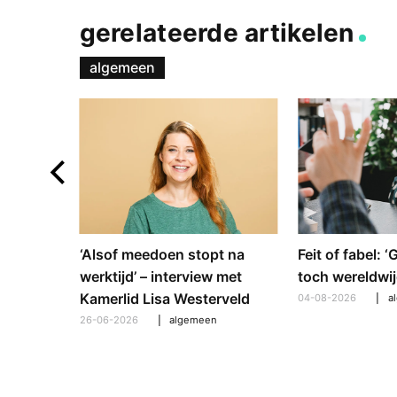
gerelateerde artikelen
algemeen
e en
‘Alsof meedoen stopt na
Feit of fabel: 
: hoe
werktijd’ – interview met
toch wereldwij
pt om te
Kamerlid Lisa Westerveld
04-08-2026
a
26-06-2026
algemeen
l
,
algemeen
,
hooroplossingen
,
interview