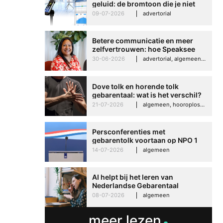
geluid: de bromtoon die je niet
kunt negeren
09-07-2026
advertorial
Betere communicatie en meer
zelfvertrouwen: hoe Speaksee
Imelda helpt om te groeien in
30-06-2026
advertorial, algemeen, hooroplossingen, interview
haar werk
Dove tolk en horende tolk
gebarentaal: wat is het verschil?
21-07-2026
algemeen, hooroplossingen, hoorproblemen, samenleving & maatschappij
Persconferenties met
gebarentolk voortaan op NPO 1
Betere communicati
Extra
14-07-2026
algemeen
meer zelfvertrouwen
Speaksee Imelda hel
AI helpt bij het leren van
groeien in haar werk
Nederlandse Gebarentaal
30-06-2026
advertoria
08-07-2026
algemeen
meer lezen