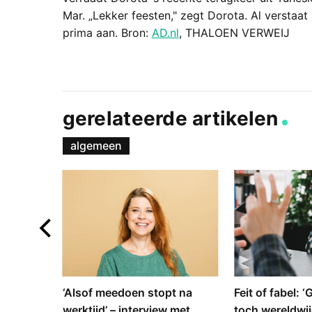
Mar. „Lekker feesten," zegt Dorota. Al verstaat
prima aan. Bron:
AD.nl
, THALOEN VERWEIJ
gerelateerde artikelen
algemeen
e en
‘Alsof meedoen stopt na
Feit of fabel: 
: hoe
werktijd’ – interview met
toch wereldwij