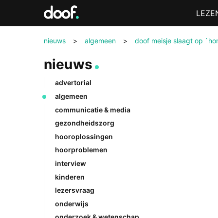
in
Menu
LEZE
Doof.nl
nieuws
>
algemeen
>
doof meisje slaagt op `ho
nieuws
advertorial
algemeen
communicatie & media
gezondheidszorg
hooroplossingen
hoorproblemen
interview
kinderen
lezersvraag
onderwijs
onderzoek & wetenschap