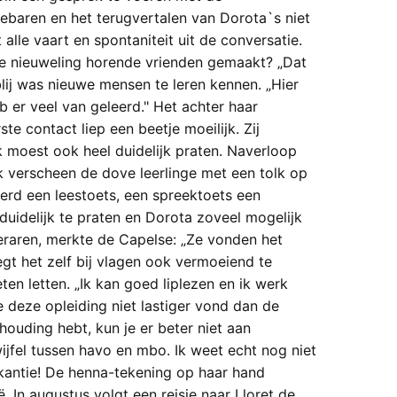
ebaren en het terugvertalen van Dorota`s niet
alle vaart en spontani­teit uit de conversatie.
e nieu­weling horende vrienden gemaakt? „Dat
 blij was nieuwe mensen te leren kennen. „Hier
b er veel van geleerd." Het achter haar
ste contact liep een beetje moeilijk. Zij
ik moest ook heel duidelijk praten. Naverloop
ek verscheen de dove leerlinge met een tolk op
werd een leestoets, een spreektoets een
duidelijk te praten en Dorota zoveel mogelijk
eraren, merkte de Ca­pelse: „Ze vonden het
egt het zelf bij vlagen ook vermoeiend te
n letten. „Ik kan goed liplezen en ik werk
 deze opleiding niet lastiger vond dan de
ouding hebt, kun je er beter niet aan
wijfel tussen havo en mbo. Ik weet echt nog niet
akantie! De henna-teke­ning op haar hand
. In augustus volgt een reisje naar Lloret de