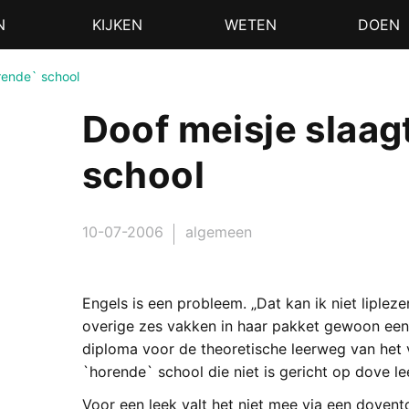
N
KIJKEN
WETEN
DOEN
rende` school
Doof meisje slaag
school
10-07-2006
algemeen
Engels is een probleem. „Dat kan ik niet liplez
overige zes vakken in haar pakket gewoon een
diploma voor de theoretische leerweg van het 
`horende` school die niet is gericht op dove le
Voor een leek valt het niet mee via een doven