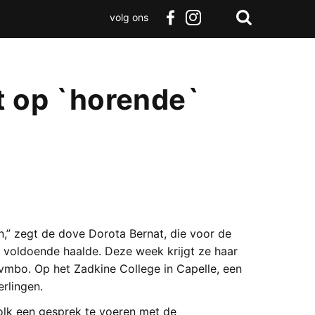
volg ons
Zoeken
Terug
facebook
instagram
Zoeken
naar
boven
t op `horende`
en,” zegt de dove Dorota Bernat, die voor de
 voldoende haalde. Deze week krijgt ze haar
vmbo. Op het Zadkine College in Capelle, een
erlingen.
tolk een gesprek te voeren met de