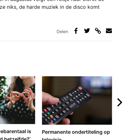
 ze niks, de harde muziek in de disco komt
Delen
Deel
Deel
Deel
Deel
via
op
op
via
link
Facebook
Twitter
e-
mail
‘Gebarentaal is
Dove tol
Permanente ondertiteling op
d hetzelfde?’
gebarent
televisie