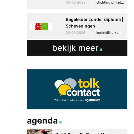
04-08-2026
stichting philadelphia zorg, den haag
Begeleider zonder diploma |
Scheveningen
30-07-2026
koninklijke kentalis, scheveningen
bekijk meer
agenda