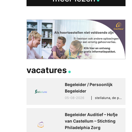
Speaksee Imelda hel
groeien in haar werk
30-06-2026
advertoria
vacatures
Begeleider / Persoonlijk
Begeleider
05-08-2026
stellaluna, de punt (drenthe)
Begeleider Auditief – Hofje
van Castellum – Stichting
Philadelphia Zorg