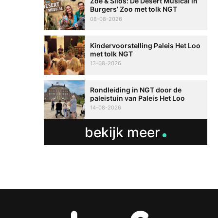
Zoë & Silos: De Desert Musical in
Burgers’ Zoo met tolk NGT
08-08-2026
Kindervoorstelling Paleis Het Loo
met tolk NGT
13-08-2026
Rondleiding in NGT door de
paleistuin van Paleis Het Loo
14-08-2026
bekijk meer