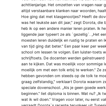
achttienjarige. Het omzetten van vragen naar g
altijd verstaanbare klanken naar woorden, haalt 
Hoe ging dat met klasge­nootjes? Heeft de dov
was het leukste aan dit jaar," zegt Dorota, die
heb ik op een andere manier leren praten. Ik he
liggende jaar typeert ze als `gezellig`. „Het eer
moesten leren duidelijk en rustig te praten en 
van tijd ging dat beter." Een paar keer per we
school om lessen te volgen. Een luister-toets 
schrijftoets. De docenten werden geïn­strueerd 
aan te kijken. Dat was moeilijk voor som­mige l
moeilijk om met een tolk erbij te werken." Ze z
hebben gevonden om steeds op de tolk te moete
graag zelfstandig," verklaart Dorota waarom ze
speciale dovenschool. „Als je geen goede werkh
beginnen." liet diploma is binnen. Wat nu? „Ik t
wat ik wil doen." Vragen voor later, nu eerst v
verraadt Dorota`s recente terugkeer uit Tunesië