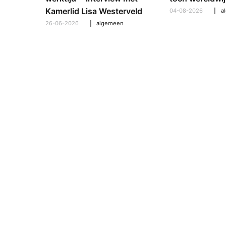
pt om te
Kamerlid Lisa Westerveld
04-08-2026
a
26-06-2026
algemeen
l
,
algemeen
,
hooroplossingen
,
interview