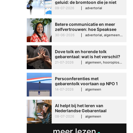
geluid: de bromtoon die je niet
kunt negeren
09-07-2026
advertorial
Betere communicatie en meer
zelfvertrouwen: hoe Speaksee
Imelda helpt om te groeien in
30-06-2026
advertorial, algemeen, hooroplossingen, interview
haar werk
Dove tolk en horende tolk
gebarentaal: wat is het verschil?
21-07-2026
algemeen, hooroplossingen, hoorproblemen, samenleving & maatschappij
Persconferenties met
gebarentolk voortaan op NPO 1
Extra
14-07-2026
algemeen
AI helpt bij het leren van
Nederlandse Gebarentaal
08-07-2026
algemeen
Betere communicati
meer lezen
meer zelfvertrouwen