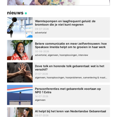
nieuws
Warmtepompen en laagfrequent geluid: de
bromtoon die je niet kunt negeren
09-07-2026
advertorial
Betere communicatie en meer zelfvertrouwen: hoe
Speaksee Imelda helpt om te groeien in haar werk
30-06-2026
advertorial, algemeen, hooroplossingen, interview
Dove tolk en horende tolk gebarentaal: wat is het
verschil?
21-07-2026
algemeen, hooroplossingen, hoorproblemen, samenleving & maatschappij
Persconferenties met gebarentolk voortaan op
NPO 1 Extra
14-07-2026
algemeen
AI helpt bij het leren van Nederlandse Gebarentaal
08-07-2026