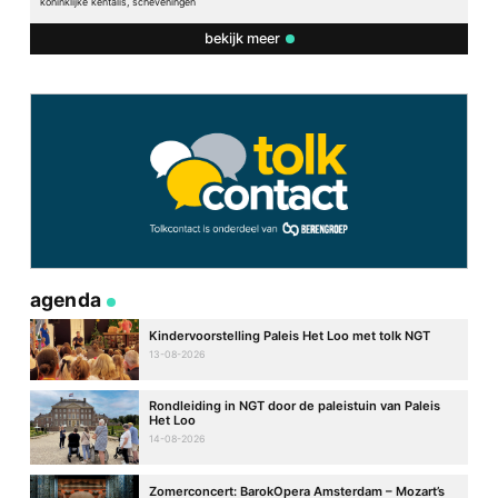
koninklijke kentalis, scheveningen
bekijk meer
agenda
Kindervoorstelling Paleis Het Loo met tolk NGT
13-08-2026
Rondleiding in NGT door de paleistuin van Paleis
Het Loo
14-08-2026
Zomerconcert: BarokOpera Amsterdam – Mozart’s