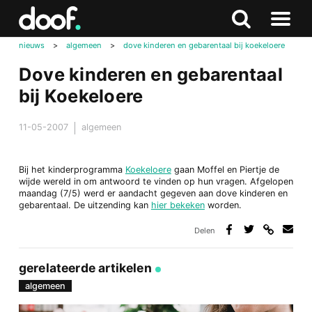
in
Doof.nl
Zoeken
Terug
Zoeken
Naar
naar
nieuws
>
algemeen
>
dove kinderen en gebarentaal bij koekeloere
menu
boven
Dove kinderen en gebarentaal
bij Koekeloere
11-05-2007
algemeen
Bij het kinderprogramma
Koekeloere
gaan Moffel en Piertje de
wijde wereld in om antwoord te vinden op hun vragen. Afgelopen
maandag (7/5) werd er aandacht gegeven aan dove kinderen en
gebarentaal. De uitzending kan
hier bekeken
worden.
Delen
Deel
Deel
Deel
Deel
via
op
op
via
link
Facebook
Twitter
e-
gerelateerde artikelen
mail
algemeen