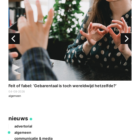
a
Feit of fabel: ‘Gebarentaal is toch wereldwijd hetzelfde?’
P
04-08-2026
2
algemeen
a
nieuws
advertorial
algemeen
communicatie & media