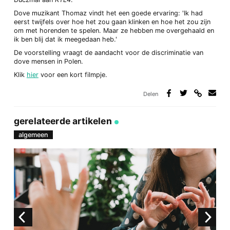
Dove muzikant Thomaz vindt het een goede ervaring: 'Ik had
eerst twijfels over hoe het zou gaan klinken en hoe het zou zijn
om met horenden te spelen. Maar ze hebben me overgehaald en
ik ben blij dat ik meegedaan heb.'
De voorstelling vraagt de aandacht voor de discriminatie van
dove mensen in Polen.
Klik
hier
voor een kort filmpje.
Delen
Deel
Deel
Deel
Deel
via
op
op
via
link
Facebook
Twitter
e-
gerelateerde artikelen
mail
algemeen