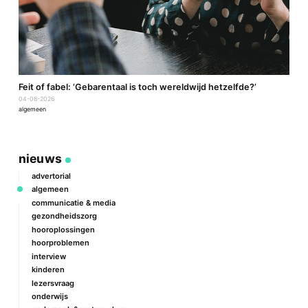
a
Feit of fabel: ‘Gebarentaal is toch wereldwijd hetzelfde?’
P
04-08-2026
2
algemeen
a
nieuws
advertorial
algemeen
communicatie & media
gezondheidszorg
hooroplossingen
hoorproblemen
interview
kinderen
lezersvraag
onderwijs