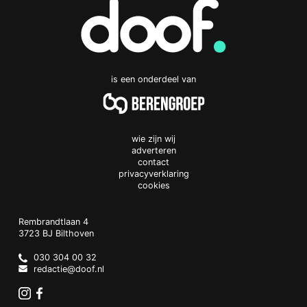
is een onderdeel van
wie zijn wij
adverteren
contact
privacyverklaring
cookies
Doof.nl
work
Rembrandtlaan 4
3723 BJ
Bilthoven
The
Netherlands
030 304 00 32
redactie@doof.nl
Instagram
Facebook