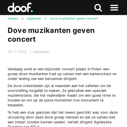
in
Doof.nl
Zoeken
Terug
Zoeken
Naar
naar
nieuws
>
algemeen
>
dove muzikanten geven concert
menu
boven
Dove muzikanten geven
concert
14-11-2012
algemeen
Vandaag vond er een bijzonder concert plaats in Polen: een
groep dove muzikanten trad op samen met een kamerorkest en
onder leiding van een beroemde dirigent.
De dove orkestleden zijn al maanden aan het oefenen om de
voorstelling mogelijk te maken. Ze gebruiken een speciale
muzieknotatie, die het makkelijker maakt om een goed ritme te
houden en om op de juiste momenten hun instrument te
bespelen.
'Ik heb een stuk gekozen dat het meest geschikt was voor deze
uitvoering door deze dove groep mensen en dat ze samen met
een orkest zouden kunnen spelen', vertelt dirigent Agnieszka
Duczmal aan
RTL4
.