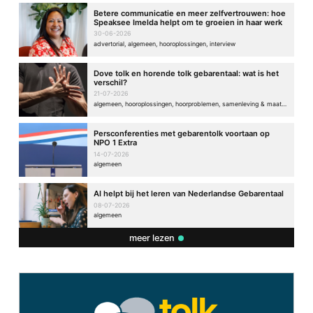
Betere communicatie en meer zelfvertrouwen: hoe
Speaksee Imelda helpt om te groeien in haar werk
30-06-2026
advertorial, algemeen, hooroplossingen, interview
Dove tolk en horende tolk gebarentaal: wat is het
verschil?
21-07-2026
algemeen, hooroplossingen, hoorproblemen, samenleving & maatschappij
Persconferenties met gebarentolk voortaan op
NPO 1 Extra
14-07-2026
algemeen
AI helpt bij het leren van Nederlandse Gebarentaal
08-07-2026
algemeen
meer lezen