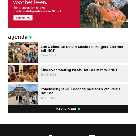
agenda
Zoë & Silos: De Desert Musical in Burgers’ Zoo met
tolk NGT
08-08-2026
Kindervoorstelling Paleis Het Loo met tolk NGT
13-08-2026
Rondleiding in NGT door de paleistuin van Paleis
Het Loo
14-08-2026
bekijk meer