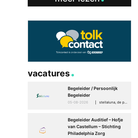
vacatures
Begeleider / Persoonlijk
Begeleider
05-08-2026
stellaluna, de punt (drenthe)
Begeleider Auditief – Hofje
van Castellum – Stichting
Philadelphia Zorg