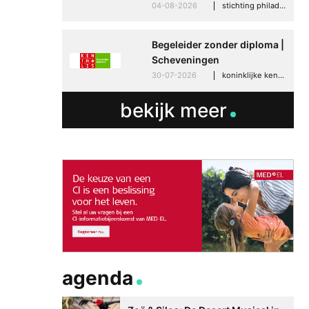
04-08-2026
stichting philadelphia zorg, den haag
Begeleider zonder diploma |
Scheveningen
30-07-2026
koninklijke kentalis, scheveningen
bekijk meer
agenda