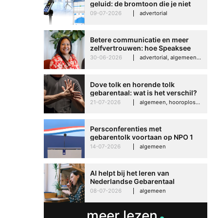
geluid: de bromtoon die je niet
kunt negeren
09-07-2026
advertorial
Betere communicatie en meer
zelfvertrouwen: hoe Speaksee
Imelda helpt om te groeien in
30-06-2026
advertorial, algemeen, hooroplossingen, interview
haar werk
Dove tolk en horende tolk
gebarentaal: wat is het verschil?
21-07-2026
algemeen, hooroplossingen, hoorproblemen, samenleving & maatschappij
Betere communicati
meer zelfvertrouwen
Persconferenties met
Speaksee Imelda hel
gebarentolk voortaan op NPO 1
Extra
groeien in haar werk
14-07-2026
algemeen
30-06-2026
advertoria
AI helpt bij het leren van
Nederlandse Gebarentaal
08-07-2026
algemeen
meer lezen