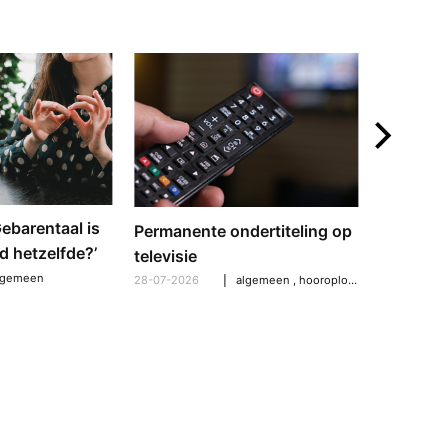
mail
‘Gebarentaal is
Dove tol
Permanente ondertiteling op
d hetzelfde?’
gebarent
televisie
verschil
lgemeen
28-07-2026
algemeen
,
hooroplossingen
,
hoorpro
21-07-2026