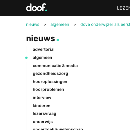
in
Menu
LEZE
Doof.nl
nieuws
>
algemeen
>
dove onderwijzer als eers
nieuws
advertorial
algemeen
communicatie & media
gezondheidszorg
hooroplossingen
hoorproblemen
interview
kinderen
lezersvraag
onderwijs
onderzoek & wetenschap