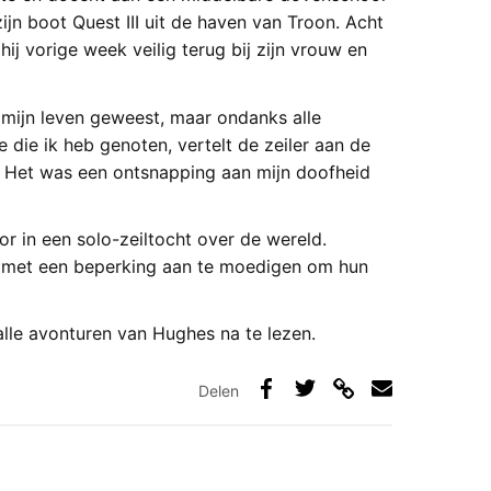
jn boot Quest III uit de haven van Troon. Acht
j vorige week veilig terug bij zijn vrouw en
 mijn leven geweest, maar ondanks alle
e die ik heb genoten, vertelt de zeiler aan de
est. Het was een ontsnapping aan mijn doofheid
 in een solo-zeiltocht over de wereld.
n met een beperking aan te moedigen om hun
alle avonturen van Hughes na te lezen.
Delen
Deel
Deel
Deel
Deel
via
op
op
via
link
Facebook
Twitter
e-