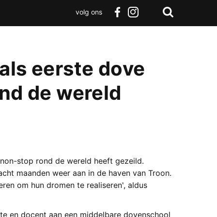
volg ons
Zoeken
Terug
facebook
instagram
Zoeken
naar
boven
als eerste dove
ond de wereld
 non-stop rond de wereld heeft gezeild.
 acht maanden weer aan in de haven van Troon.
eren om hun dromen te realiseren', aldus
orte en docent aan een middelbare dovenschool