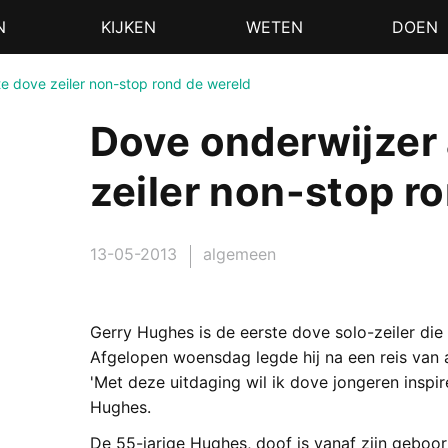
N
KIJKEN
WETEN
DOEN
te dove zeiler non-stop rond de wereld
Dove onderwijzer 
zeiler non-stop r
13-05-2013
algemeen
Gerry Hughes is de eerste dove solo-zeiler die
Afgelopen woensdag legde hij na een reis van
'Met deze uitdaging wil ik dove jongeren inspir
Hughes.
De 55-jarige Hughes, doof is vanaf zijn gebo