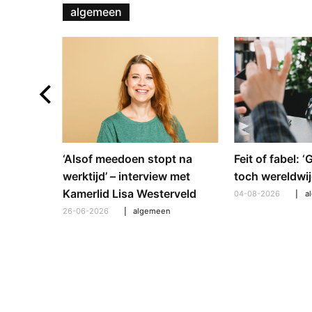
algemeen
e en
‘Alsof meedoen stopt na
Feit of fabel: 
: hoe
werktijd’ – interview met
toch wereldwij
pt om te
Kamerlid Lisa Westerveld
04-08-2026
a
26-06-2026
algemeen
l
,
algemeen
,
hooroplossingen
,
interview