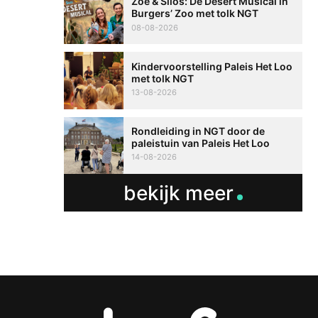
Zoë & Silos: De Desert Musical in
Burgers’ Zoo met tolk NGT
08-08-2026
Kindervoorstelling Paleis Het Loo
met tolk NGT
13-08-2026
Rondleiding in NGT door de
paleistuin van Paleis Het Loo
14-08-2026
bekijk meer