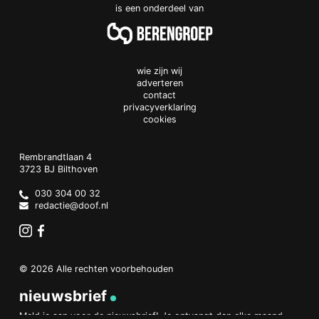
is een onderdeel van
wie zijn wij
adverteren
contact
privacyverklaring
cookies
Doof.nl
work
Rembrandtlaan 4
3723 BJ
Bilthoven
The
Netherlands
030 304 00 32
redactie@doof.nl
Instagram
Facebook
© 2026 Alle rechten voorbehouden
nieuwsbrief
Meld je aan voor de nieuwsbrief! Je ontvangt dan elke maand