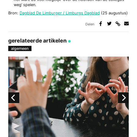
weg’ spelen.
Bron:
Dagblad De Limburger / Limburgs Dagblad
(25 augustus)
Delen
Deel
Deel
Deel
Deel
via
op
op
via
link
Facebook
Twitter
e-
gerelateerde artikelen
mail
algemeen