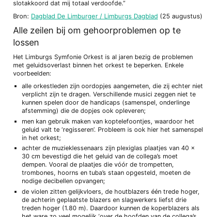
slotakkoord dat mij totaal verdoofde.”
Bron:
Dagblad De Limburger / Limburgs Dagblad
(25 augustus)
Alle zeilen bij om gehoorproblemen op te
lossen
Het Limburgs Symfonie Orkest is al jaren bezig de problemen
met geluidsoverlast binnen het orkest te beperken. Enkele
voorbeelden:
alle orkestleden zijn oordopjes aangemeten, die zij echter niet
verplicht zijn te dragen. Verschillende musici zeggen niet te
kunnen spelen door de handicaps (samenspel, onderlinge
afstemming) die de dopjes ook opleveren;
men kan gebruik maken van koptelefoontjes, waardoor het
geluid valt te ‘regisseren’. Probleem is ook hier het samenspel
in het orkest;
achter de muzieklessenaars zijn plexiglas plaatjes van 40 x
30 cm bevestigd die het geluid van de collega’s moet
dempen. Vooral de plaatjes die vóór de trompetten,
trombones, hoorns en tuba’s staan opgesteld, moeten de
nodige decibellen opvangen;
de violen zitten gelijkvloers, de houtblazers één trede hoger,
de achterin geplaatste blazers en slagwerkers liefst drie
treden hoger (1.80 m). Daardoor kunnen de koperblazers als
het ware zo veel mogelijk ‘over de hoofden van de collega’s