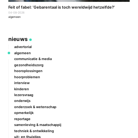
a
Feit of fabel: ‘Gebarentaal is toch wereldwijd hetzelfde?’
P
04-08-2026
2
algemeen
a
nieuws
advertorial
algemeen
communicatie & media
gezondheidszorg
hooroplossingen
hoorproblemen
interview
kinderen
lezersvraag
onderwijs
onderzoek & wetenschap
opmerkelijk
reportage
samenleving & maatschappij
techniek & ontwikkeling
uit- en thuistips