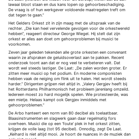
lawaai bloot staan en dus kans lopen op gehoorbeschadiging.
De vraag is of hun werkgever voldoende maatregelen treft om
dat tegen te gaan.”
Het Gelders Orkest zit in zijn maag met de uitspraak van de
rechter. „Die kan heel vervelende gevolgen voor de orkestwereld
hebben”, reageert directeur George Wiegel. Hij stelt dat zijn
orkest er alles aan doet om gehoorproblemen bij musici te
voorkomen.
Zeven jaar geleden tekenden alle grote orkesten een convenant
waarin ze afspraken de geluidsoverlast aan te pakken. Recent
onderzoek toont aan dat er nog veel te verbeteren valt. Dat
wordt wel steeds lastiger. De Laat: „De zalen worden groter. Er
zitten meer musici op het podium. En moderne componisten
hebben vaak de neiging om flink uit te halen. Het wordt steeds
harder.” Dirigenten grijpen niet altijd in. „Valery Gergjev heeft bij
het Rotterdams Philharmonisch het probleem jarenlang omzeild.
Iedereen moest zo hard mogelijk spelen. Wie protesteerde, was
een mietje. Helaas kampt ook Gergjev inmiddels met
gehoorproblemen.”
De Arbo hanteert een norm van 80 decibel als toelaatbaar.
Blaasinstrumenten en slagwerk gaan daar regelmatig fors
overheen. Musici die op een ‘foute’ plek in het orkest zitten,
krijgen de volle laag (tot 95 decibel). Onnodig, zegt De Laat.
„Keihard is niet altijd mooi. Je hoort de nuances in de muziek dan