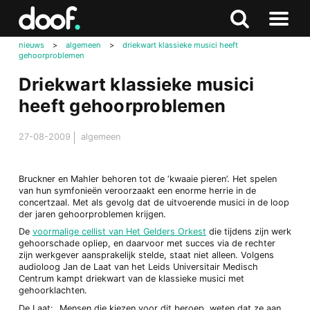
in
Doof.nl
Zoeken
Terug
Zoeken
Naar
naar
nieuws
>
algemeen
>
driekwart klassieke musici heeft
menu
gehoorproblemen
boven
Driekwart klassieke musici
heeft gehoorproblemen
27-08-2009
algemeen
Bruckner en Mahler behoren tot de ‘kwaaie pieren’. Het spelen
van hun symfonieën veroorzaakt een enorme herrie in de
concertzaal. Met als gevolg dat de uitvoerende musici in de loop
der jaren gehoorproblemen krijgen.
De
voormalige cellist van Het Gelders Orkest
die tijdens zijn werk
gehoorschade opliep, en daarvoor met succes via de rechter
zijn werkgever aansprakelijk stelde, staat niet alleen. Volgens
audioloog Jan de Laat van het Leids Universitair Medisch
Centrum kampt driekwart van de klassieke musici met
gehoorklachten.
De Laat: „Mensen die kiezen voor dit beroep, weten dat ze aan