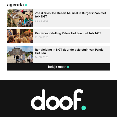
agenda
Zoë & Silos: De Desert Musical in Burgers’ Zoo met
tolk NGT
08-08-2026
Kindervoorstelling Paleis Het Loo met tolk NGT
13-08-2026
Rondleiding in NGT door de paleistuin van Paleis
Het Loo
14-08-2026
bekijk meer