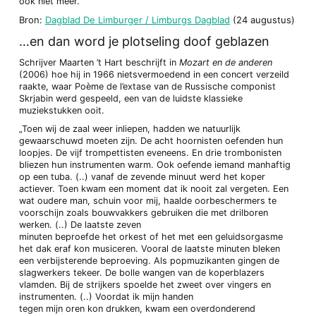
ook niet meer.”
Bron:
Dagblad De Limburger / Limburgs Dagblad
(24 augustus)
…en dan word je plotseling doof geblazen
Schrijver Maarten ’t Hart beschrijft in
Mozart en de anderen
(2006) hoe hij in 1966 nietsvermoedend in een concert verzeild
raakte, waar Poème de l’extase van de Russische componist
Skrjabin werd gespeeld, een van de luidste klassieke
muziekstukken ooit.
„Toen wij de zaal weer inliepen, hadden we natuurlijk
gewaarschuwd moeten zijn. De acht hoornisten oefenden hun
loopjes. De vijf trompettisten eveneens. En drie trombonisten
bliezen hun instrumenten warm. Ook oefende iemand manhaftig
op een tuba. (..) vanaf de zevende minuut werd het koper
actiever. Toen kwam een moment dat ik nooit zal vergeten. Een
wat oudere man, schuin voor mij, haalde oorbeschermers te
voorschijn zoals bouwvakkers gebruiken die met drilboren
werken. (..) De laatste zeven
minuten beproefde het orkest of het met een geluidsorgasme
het dak eraf kon musiceren. Vooral de laatste minuten bleken
een verbijsterende beproeving. Als popmuzikanten gingen de
slagwerkers tekeer. De bolle wangen van de koperblazers
vlamden. Bij de strijkers spoelde het zweet over vingers en
instrumenten. (..) Voordat ik mijn handen
tegen mijn oren kon drukken, kwam een overdonderend