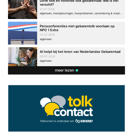
Dove tolk en horende tolk gebarentaal: wat is het
verschil?
21-07-2026
algemeen, hooroplossingen, hoorproblemen, samenleving & maatschappij
Persconferenties met gebarentolk voortaan op
NPO 1 Extra
14-07-2026
algemeen
AI helpt bij het leren van Nederlandse Gebarentaal
08-07-2026
algemeen
meer lezen