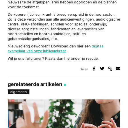
nieuwssite de afgelopen jaren hebben doorlopen en de plannen
voor de toekomst.
De koperen jubileumkrant is breed verspreid in de hoorsector.
Zo is deze verzonden aan alle audicienvestigingen, audiologische
centra, KNO-afdelingen, scholen voor speciaal onderwijs,
diverse zorginstellingen, fabrikanten en leveranciers van
hoortoestellen en hoorhulpmiddelen, tolk- en
gebarentaalorganisaties, etc.
Nieuwsgierig geworden? Download dan hier een
digitaal
exemplaar van onze jubileumkrant
.
Wil je ons feliciteren? Plaats dan hieronder je reactie.
Delen
Deel
Deel
Deel
Deel
via
op
op
via
link
Facebook
Twitter
e-
gerelateerde artikelen
mail
algemeen