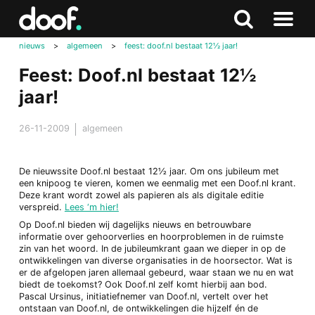
in
Doof.nl
Zoeken
Terug
Zoeken
Naar
naar
nieuws
>
algemeen
>
feest: doof.nl bestaat 12½ jaar!
menu
boven
Feest: Doof.nl bestaat 12½
jaar!
26-11-2009
algemeen
De nieuwssite Doof.nl bestaat 12½ jaar. Om ons jubileum met
een knipoog te vieren, komen we eenmalig met een Doof.nl krant.
Deze krant wordt zowel als papieren als als digitale editie
verspreid.
Lees ‘m hier!
Op Doof.nl bieden wij dagelijks nieuws en betrouwbare
informatie over gehoorverlies en hoorproblemen in de ruimste
zin van het woord. In de jubileumkrant gaan we dieper in op de
ontwikkelingen van diverse organisaties in de hoorsector. Wat is
er de afgelopen jaren allemaal gebeurd, waar staan we nu en wat
biedt de toekomst? Ook Doof.nl zelf komt hierbij aan bod.
Pascal Ursinus, initiatiefnemer van Doof.nl, vertelt over het
ontstaan van Doof.nl, de ontwikkelingen die hijzelf én de