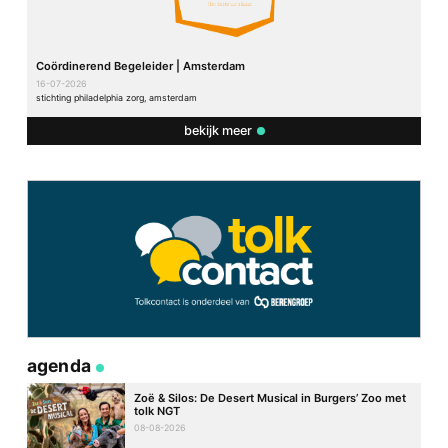
Coördinerend Begeleider | Amsterdam
16-07-2026
stichting philadelphia zorg, amsterdam
bekijk meer
agenda
Zoë & Silos: De Desert Musical in Burgers’ Zoo met
tolk NGT
08-08-2026