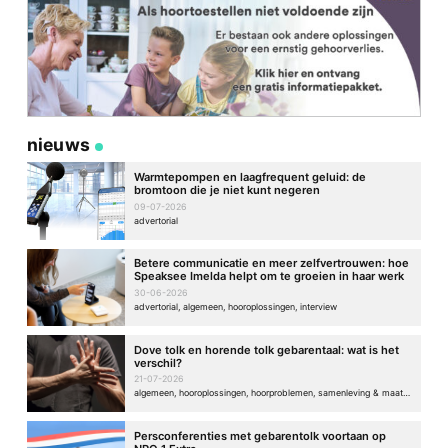
nieuws
Warmtepompen en laagfrequent geluid: de
bromtoon die je niet kunt negeren
09-07-2026
advertorial
Betere communicatie en meer zelfvertrouwen: hoe
Speaksee Imelda helpt om te groeien in haar werk
30-06-2026
advertorial, algemeen, hooroplossingen, interview
Dove tolk en horende tolk gebarentaal: wat is het
verschil?
21-07-2026
algemeen, hooroplossingen, hoorproblemen, samenleving & maatschappij
Persconferenties met gebarentolk voortaan op