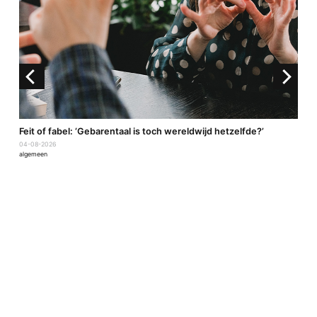
a
Feit of fabel: ‘Gebarentaal is toch wereldwijd hetzelfde?’
04-08-2026
algemeen
P
2
a