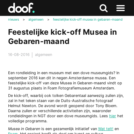
in
Doof.nl
Zoeken
Terug
Zoeken
Naar
naar
nieuws
>
algemeen
>
feestelijke kick-off musea in gebaren-maand
menu
boven
Feestelijke kick-off Musea in
Gebaren-maand
16-08-2016
algemeen
Een rondleiding in een museum met een dove museumgids? In
september 2016 kan dit in negen Amsterdamse musea. Een
feestelijke kick-off van deze Musea in Gebaren-maand vindt op
31 augustus plaats in Foam Fotografiemuseum Amsterdam.
De kick-off, waarbij ook tolken Gebarentaal aanwezig zullen zijn,
zal in het teken staan van de Duits-Australische fotograaf
Helmut Newton. De avond wordt geopend door Tony Bloem.
Daarna zullen er verschillende activiteiten zijn, waaronder
rondleidingen in NGT door een dove museumgids. Lees
hier
het
volledige programma.
Musea in Gebaren
is een gezamenlijk initiatief van
Wat telt!
en
Foam
. Het project heeft als doel om kunst en cultuur