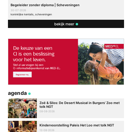
Begeleider zonder diploma | Scheveningen
30-07-2026
koninklijke kentalis, scheveningen
bekijk meer
agenda
Zoë & Silos: De Desert Musical in Burgers’ Zoo met
tolk NGT
08-08-2026
Kindervoorstelling Paleis Het Loo met tolk NGT
13-08-2026