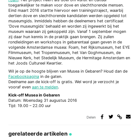
toegankelijker te maken voor dove en slechthorende mensen.
Eind maart 2016 startte hiervoor een trainingstraject, waarbij
dertien dove en slechthorende kandidaten werden opgeleid tot
museumgids. Inmiddels hebben de deelnemers het certificaat
‘Dove museumgids’ behaald en worden zij ingewerkt bij het
museum waaraan zij gekoppeld zijn. Vanaf 1 september mogen
zij daar hun kennis in de praktijk gaan brengen. Zij zullen
rondleidingen en workshops in gebarentaal gaan geven in de
volgende Amsterdamse musea: Foam, het Rijksmuseum, het EYE
Filmmuseum, het Tropenmuseum, het Van Goghmuseum, de
Nieuwe Kerk, het Stedelijk Museum, de Hermitage Amsterdam en
het Joods Cultureel Kwartier.
Wil je op de hoogte blijven van Musea in Gebaren? Houd dan de
Facebookpagina
in de gaten.
Deelname aan de kick-off is gratis. Wel word je verzocht je
vooraf even
aan te melden
.
Kick-off Musea in Gebaren
Datum: Woensdag 31 augustus 2016
Tijd: 19.00 – 22.00 uur
Delen
Deel
Deel
Deel
Deel
via
op
op
via
link
Facebook
Twitter
e-
gerelateerde artikelen
mail