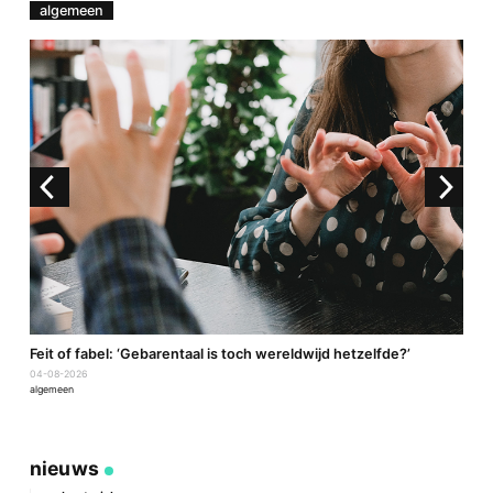
algemeen
a
Feit of fabel: ‘Gebarentaal is toch wereldwijd hetzelfde?’
P
04-08-2026
2
algemeen
a
nieuws