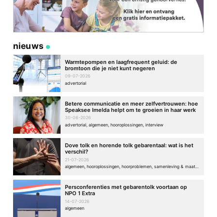
nieuws
Warmtepompen en laagfrequent geluid: de
bromtoon die je niet kunt negeren
09-07-2026
advertorial
Betere communicatie en meer zelfvertrouwen: hoe
Speaksee Imelda helpt om te groeien in haar werk
30-06-2026
advertorial, algemeen, hooroplossingen, interview
Dove tolk en horende tolk gebarentaal: wat is het
verschil?
21-07-2026
algemeen, hooroplossingen, hoorproblemen, samenleving & maatschappij
Persconferenties met gebarentolk voortaan op
NPO 1 Extra
14-07-2026
algemeen