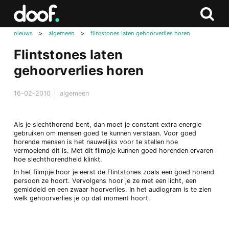
in
Doof.nl
Zoeken
T
Zoeken
n
nieuws
>
algemeen
>
flintstones laten gehoorverlies horen
b
Flintstones laten
gehoorverlies horen
16-02-2010
algemeen
Als je slechthorend bent, dan moet je constant extra energie
gebruiken om mensen goed te kunnen verstaan. Voor goed
horende mensen is het nauwelijks voor te stellen hoe
vermoeiend dit is. Met dit filmpje kunnen goed horenden ervaren
hoe slechthorendheid klinkt.
In het filmpje hoor je eerst de Flintstones zoals een goed horend
persoon ze hoort. Vervolgens hoor je ze met een licht, een
gemiddeld en een zwaar hoorverlies. In het audiogram is te zien
welk gehoorverlies je op dat moment hoort.