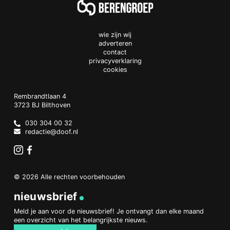
wie zijn wij
adverteren
contact
privacyverklaring
cookies
Doof.nl
work
Rembrandtlaan 4
3723 BJ
Bilthoven
The
Netherlands
030 304 00 32
redactie@doof.nl
Instagram
Facebook
© 2026 Alle rechten voorbehouden
nieuwsbrief
Meld je aan voor de nieuwsbrief! Je ontvangt dan elke maand
een overzicht van het belangrijkste nieuws.