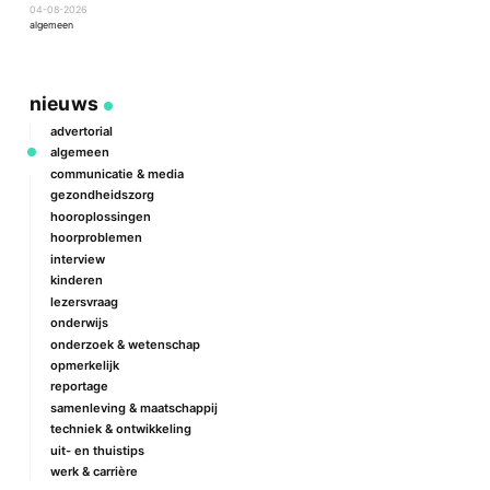
04-08-2026
2
algemeen
a
nieuws
advertorial
algemeen
communicatie & media
gezondheidszorg
hooroplossingen
hoorproblemen
interview
kinderen
lezersvraag
onderwijs
onderzoek & wetenschap
opmerkelijk
reportage
samenleving & maatschappij
techniek & ontwikkeling
uit- en thuistips
werk & carrière