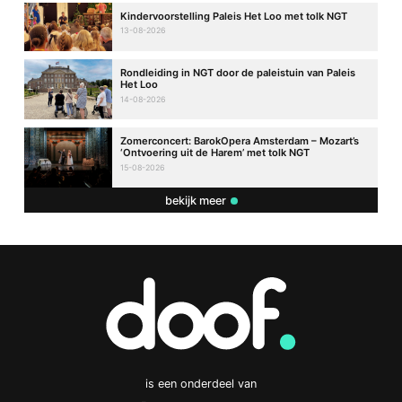
Kindervoorstelling Paleis Het Loo met tolk NGT
13-08-2026
Rondleiding in NGT door de paleistuin van Paleis
Het Loo
14-08-2026
Zomerconcert: BarokOpera Amsterdam – Mozart’s
‘Ontvoering uit de Harem’ met tolk NGT
15-08-2026
bekijk meer
is een onderdeel van