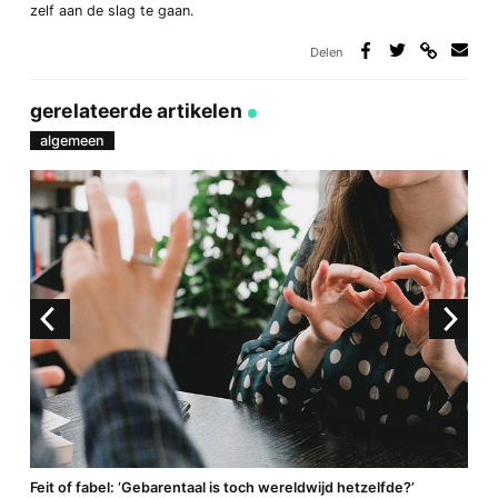
zelf aan de slag te gaan.
Delen
Deel
Deel
Deel
Deel
via
op
op
via
link
Facebook
Twitter
e-
gerelateerde artikelen
mail
algemeen
a
Feit of fabel: ‘Gebarentaal is toch wereldwijd hetzelfde?’
P