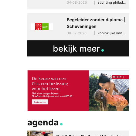
04-08-2026
stichting philadelphia zorg, den haag
Begeleider zonder diploma |
Scheveningen
30-07-2026
koninklijke kentalis, scheveningen
bekijk meer
agenda