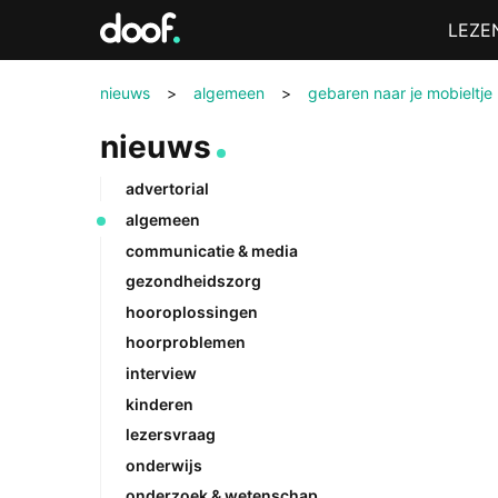
in
Menu
LEZE
Doof.nl
nieuws
>
algemeen
>
gebaren naar je mobieltje
nieuws
advertorial
algemeen
communicatie & media
gezondheidszorg
hooroplossingen
hoorproblemen
interview
kinderen
lezersvraag
onderwijs
onderzoek & wetenschap