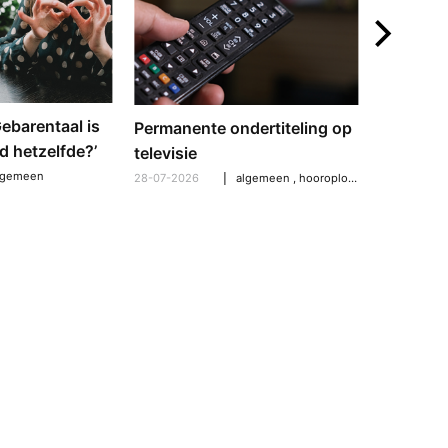
‘Gebarentaal is
Dove tol
Permanente ondertiteling op
d hetzelfde?’
gebarent
televisie
verschil
lgemeen
28-07-2026
algemeen
,
hooroplossingen
,
hoorpro
21-07-2026