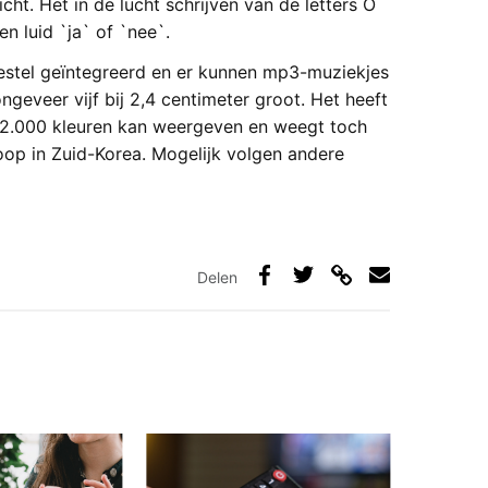
ht. Het in de lucht schrijven van de letters O
n luid `ja` of `nee`.
oestel geïntegreerd en er kunnen mp3-muziekjes
geveer vijf bij 2,4 centimeter groot. Het heeft
62.000 kleuren kan weergeven en weegt toch
oop in Zuid-Korea. Mogelijk volgen andere
Delen
Deel
Deel
Deel
Deel
via
op
op
via
link
Facebook
Twitter
e-
mail