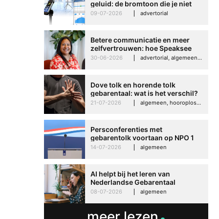
geluid: de bromtoon die je niet
kunt negeren
09-07-2026
advertorial
Betere communicatie en meer
zelfvertrouwen: hoe Speaksee
Imelda helpt om te groeien in
30-06-2026
advertorial, algemeen, hooroplossingen, interview
Betere communicati
haar werk
meer zelfvertrouwen
Dove tolk en horende tolk
Speaksee Imelda hel
gebarentaal: wat is het verschil?
groeien in haar werk
21-07-2026
algemeen, hooroplossingen, hoorproblemen, samenleving & maatschappij
30-06-2026
advertoria
Persconferenties met
gebarentolk voortaan op NPO 1
Extra
14-07-2026
algemeen
AI helpt bij het leren van
Nederlandse Gebarentaal
08-07-2026
algemeen
meer lezen