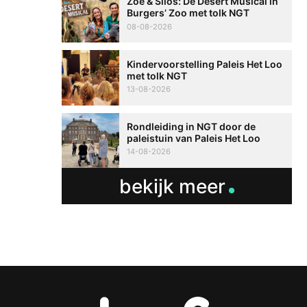
Zoë & Silos: De Desert Musical in
Burgers’ Zoo met tolk NGT
08-08-2026
Kindervoorstelling Paleis Het Loo
met tolk NGT
13-08-2026
Rondleiding in NGT door de
paleistuin van Paleis Het Loo
14-08-2026
bekijk meer