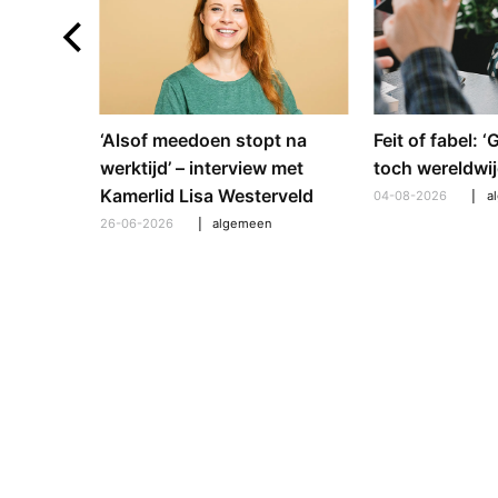
e en
‘Alsof meedoen stopt na
Feit of fabel: 
: hoe
werktijd’ – interview met
toch wereldwij
pt om te
Kamerlid Lisa Westerveld
04-08-2026
a
26-06-2026
algemeen
l
,
algemeen
,
hooroplossingen
,
interview