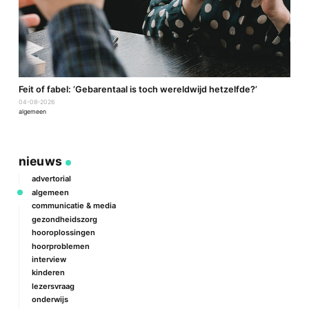
a
Feit of fabel: ‘Gebarentaal is toch wereldwijd hetzelfde?’
P
04-08-2026
2
algemeen
a
nieuws
advertorial
algemeen
communicatie & media
gezondheidszorg
hooroplossingen
hoorproblemen
interview
kinderen
lezersvraag
onderwijs