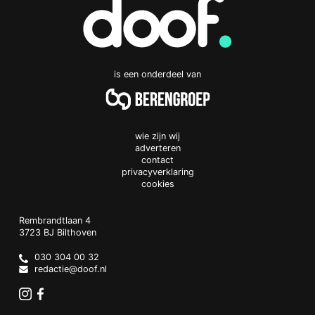
is een onderdeel van
wie zijn wij
adverteren
contact
privacyverklaring
cookies
Doof.nl
work
Rembrandtlaan 4
3723 BJ
Bilthoven
The
Netherlands
030 304 00 32
redactie@doof.nl
Instagram
Facebook