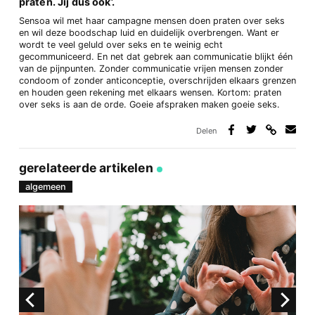
praten. Jij dus ook’.
Sensoa wil met haar campagne mensen doen praten over seks
en wil deze boodschap luid en duidelijk overbrengen. Want er
wordt te veel geluld over seks en te weinig echt
gecommuniceerd. En net dat gebrek aan communicatie blijkt één
van de pijnpunten. Zonder communicatie vrijen mensen zonder
condoom of zonder anticonceptie, overschrijden elkaars grenzen
en houden geen rekening met elkaars wensen. Kortom: praten
over seks is aan de orde. Goeie afspraken maken goeie seks.
Delen
Deel
Deel
Deel
Deel
via
op
op
via
link
Facebook
Twitter
e-
gerelateerde artikelen
mail
algemeen