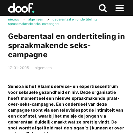
in
Doof.nl
Zoeken
Terug
Zoeken
Naar
naar
nieuws
>
algemeen
>
gebarentaal en ondertiteling in
menu
spraakmakende seks-campagne
boven
Gebarentaal en ondertiteling in
spraakmakende seks-
campagne
17-01-2005
algemeen
Sensoa is het Vlaams service- en expertisecentrum
voor seksuele gezondheid en hiv. Deze organisatie
heeft momenteel een nieuwe spraakmakende praat-
over-seks-campagne. Een onderdeel van deze
campagne toont via een televisiespot de intimiteit van
een doof stel, waarbij het meisje de jongen via
gebarentaal duidelijk maakt wat ze prettig vindt. De
spot wordt afgetiteld met de slogan ‘zij kunnen er over