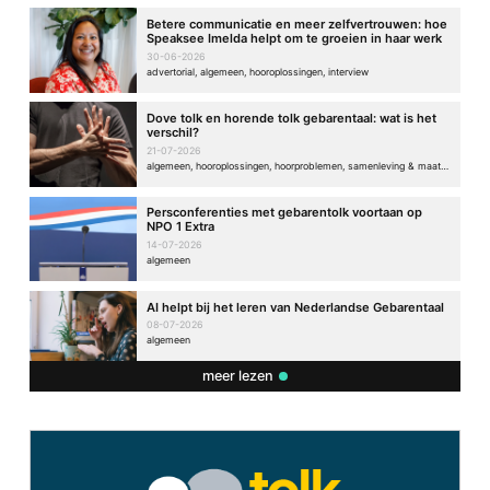
Betere communicatie en meer zelfvertrouwen: hoe
Speaksee Imelda helpt om te groeien in haar werk
30-06-2026
advertorial, algemeen, hooroplossingen, interview
Dove tolk en horende tolk gebarentaal: wat is het
verschil?
21-07-2026
algemeen, hooroplossingen, hoorproblemen, samenleving & maatschappij
Persconferenties met gebarentolk voortaan op
NPO 1 Extra
14-07-2026
algemeen
AI helpt bij het leren van Nederlandse Gebarentaal
08-07-2026
algemeen
meer lezen