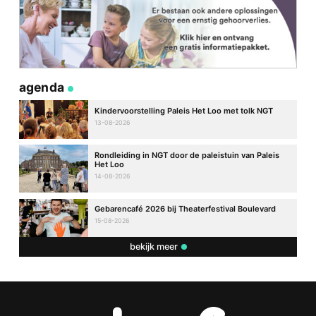
agenda
Kindervoorstelling Paleis Het Loo met tolk NGT
13-08-2026
Rondleiding in NGT door de paleistuin van Paleis
Het Loo
14-08-2026
Gebarencafé 2026 bij Theaterfestival Boulevard
15-08-2026
bekijk meer