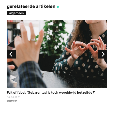
via
op
op
via
link
Facebook
Twitter
e-
gerelateerde artikelen
mail
algemeen
a
Feit of fabel: ‘Gebarentaal is toch wereldwijd hetzelfde?’
P
04-08-2026
2
algemeen
a