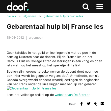
in
Doof.nl
Zoeken
Terug
Zoeken
Naar
naar
nieuws
>
algemeen
>
gebarentaal hulp bij franse les
menu
boven
Gebarentaal hulp bij Franse les
18-01-2012
algemeen
Geen tafeltjes in het gelid en leerlingen die met de pen in de
aanslag luisteren naar de docent. Bij de Franse les op het
Carolus Clusius College zitten de leerlingen in een kring en doen
iets wat nog het meest op het spelletje Hints lijkt.
Boeken zijn nergens te bekennen en de docent doet nog mee
ook. Hier wordt lesgegeven volgens de AIM-methode, een uit
Canada overgewaaid concept waarbij leerlingen de beginselen
van het Frans onder de knie krijgen met behulp van gebaren.
Lees het volledige artikel op de
website van De Stentor
.
Delen
Deel
Deel
Deel
Deel