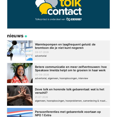
nieuws
Warmtepompen en laagfrequent geluid: de
bromtoon die je niet kunt negeren
09-07-2026
advertorial
Betere communicatie en meer zelfvertrouwen: hoe
Speaksee Imelda helpt om te groeien in haar werk
30-06-2026
advertorial, algemeen, hooroplossingen, interview
Dove tolk en horende tolk gebarentaal: wat is het
verschil?
21-07-2026
algemeen, hooroplossingen, hoorproblemen, samenleving & maatschappij
Persconferenties met gebarentolk voortaan op
NPO 1 Extra