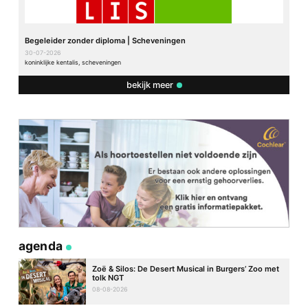
Begeleider zonder diploma | Scheveningen
30-07-2026
koninklijke kentalis, scheveningen
bekijk meer
agenda
Zoë & Silos: De Desert Musical in Burgers’ Zoo met
tolk NGT
08-08-2026