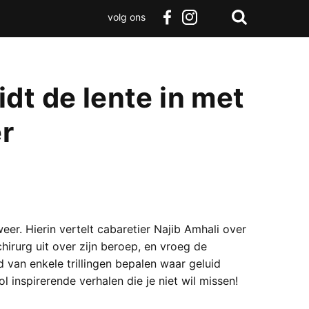
volg ons
Zoeken
Terug
facebook
instagram
Zoeken
naar
boven
dt de lente in met
r
weer. Hierin vertelt cabaretier Najib Amhali over
hirurg uit over zijn beroep, en vroeg de
 van enkele trillingen bepalen waar geluid
nspirerende verhalen die je niet wil missen!