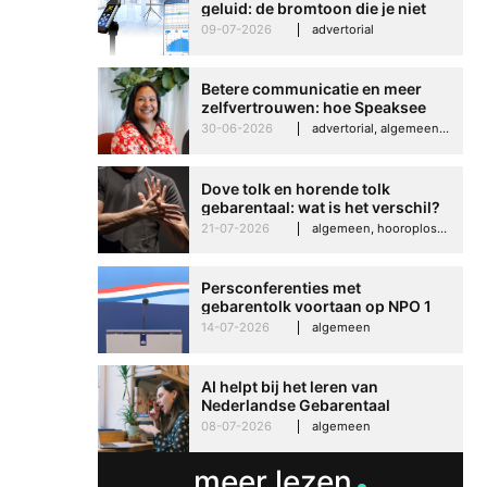
geluid: de bromtoon die je niet
kunt negeren
09-07-2026
advertorial
Betere communicatie en meer
zelfvertrouwen: hoe Speaksee
Imelda helpt om te groeien in
30-06-2026
advertorial, algemeen, hooroplossingen, interview
haar werk
Dove tolk en horende tolk
gebarentaal: wat is het verschil?
21-07-2026
algemeen, hooroplossingen, hoorproblemen, samenleving & maatschappij
Persconferenties met
gebarentolk voortaan op NPO 1
Extra
14-07-2026
algemeen
AI helpt bij het leren van
Nederlandse Gebarentaal
08-07-2026
algemeen
meer lezen