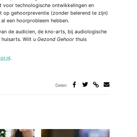
 voor technologische ontwikkelingen en
 op gehoorpreventie (zonder belerend te zijn)
 al een hoorprobleem hebben.
an de audicien, de kno-arts, bij audiologische
 huisarts. Wilt u
Gezond Gehoor
thuis
r.nl
.
.
Delen
Deel
Deel
Deel
Deel
via
op
op
via
link
Facebook
Twitter
e-
mail