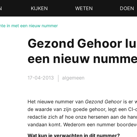
N
KIJKEN
WETEN
DOEN
ente in met een nieuw nummer
Gezond Gehoor lui
een nieuw numme
17-04-2013
algemeen
Het nieuwe nummer van
Gezond Gehoor
is er 
de waarde van zijn goede gehoor, legt een CI-c
redactie zich af hoe onze hersenen aan de hand
vandaan komt. Wederom een nummer boordevol i
Wat kun je verwachten in dit nummer?