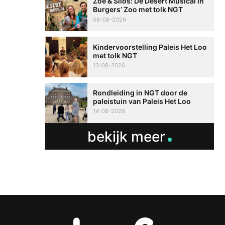
Zoë & Silos: De Desert Musical in
Burgers’ Zoo met tolk NGT
08-08-2026
Kindervoorstelling Paleis Het Loo
met tolk NGT
13-08-2026
Rondleiding in NGT door de
paleistuin van Paleis Het Loo
14-08-2026
bekijk meer