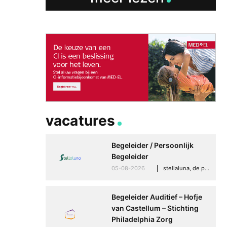
Betere communicati
meer zelfvertrouwen
Speaksee Imelda hel
groeien in haar werk
vacatures
30-06-2026
advertoria
Begeleider / Persoonlijk
Begeleider
05-08-2026
stellaluna, de punt (drenthe)
Begeleider Auditief – Hofje
van Castellum – Stichting
Philadelphia Zorg