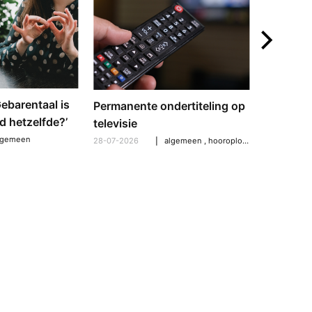
‘Gebarentaal is
Dove tol
Permanente ondertiteling op
d hetzelfde?’
gebarent
televisie
verschil
lgemeen
28-07-2026
algemeen
,
hooroplossingen
,
hoorpro
21-07-2026