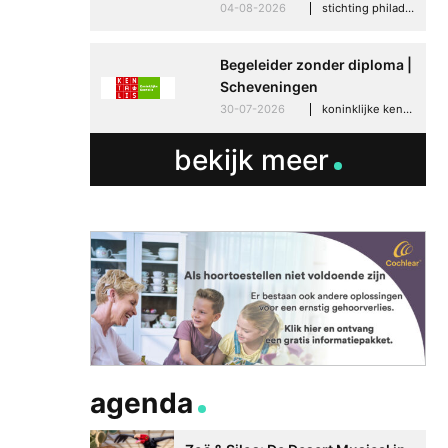
04-08-2026
stichting philadelphia zorg, den haag
Begeleider zonder diploma |
Scheveningen
30-07-2026
koninklijke kentalis, scheveningen
bekijk meer
agenda