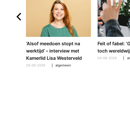
e en
‘Alsof meedoen stopt na
Feit of fabel: 
: hoe
werktijd’ – interview met
toch wereldwij
pt om te
Kamerlid Lisa Westerveld
04-08-2026
a
26-06-2026
algemeen
l
,
algemeen
,
hooroplossingen
,
interview