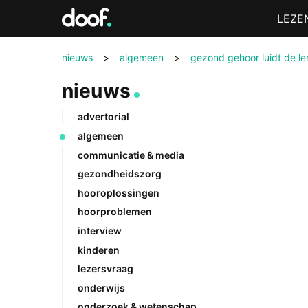
in
Menu
LEZE
Doof.nl
nieuws
>
algemeen
>
gezond gehoor luidt de l
nieuws
advertorial
algemeen
communicatie & media
gezondheidszorg
hooroplossingen
hoorproblemen
interview
kinderen
lezersvraag
onderwijs
onderzoek & wetenschap