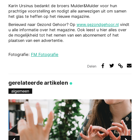
Karin Ursinus bedankt de broers Mulder&Mulder voor hun
prachtige voorstelling en nodigt alle aanwezigen uit om samen
het glas te heffen op het nieuwe magazine.
Benieuwd naar Gezond Gehoor? Op
www.gezondgehoor.nl
vindt
u alle informatie over het magazine. Ook leest u hier alles over
de mogelijkheid tot het nemen van een abonnement of het
plaatsen van een advertentie.
Fotografie:
FM Fotografie
Delen
Deel
Deel
Deel
Deel
via
op
op
via
link
Facebook
Twitter
e-
gerelateerde artikelen
mail
algemeen