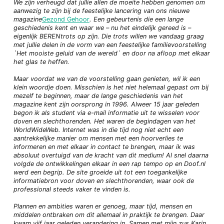
We zijn verheugd dat jullie allen de moeite hebben genomen om
aanwezig te zijn bij de feestelijke lancering van ons nieuwe
magazine
Gezond Gehoor
. Een gebeurtenis die een lange
geschiedenis kent en waar we – nu het eindelijk gereed is –
eigenlijk BERENtrots op zijn. Die trots willen we vandaag graag
met jullie delen in de vorm van een feestelijke familievoorstelling
`Het mooiste geluid van de wereld` en door na afloop met elkaar
het glas te heffen.
Maar voordat we van de voorstelling gaan genieten, wil ik een
klein woordje doen. Misschien is het niet helemaal gepast om bij
mezelf te beginnen, maar de lange geschiedenis van het
magazine kent zijn oorsprong in 1996. Alweer 15 jaar geleden
begon ik als student via e-mail informatie uit te wisselen voor
doven en slechthorenden. Het waren de begindagen van het
WorldWideWeb. Internet was in die tijd nog niet echt een
aantrekkelijke manier om mensen met een hoorverlies te
informeren en met elkaar in contact te brengen, maar ik was
absoluut overtuigd van de kracht van dit medium! Al snel daarna
volgde de ontwikkelingen elkaar in een rap tempo op en Doof.nl
werd een begrip. De site groeide uit tot een toegankelijke
informatiebron voor doven en slechthorenden, waar ook de
professional steeds vaker te vinden is.
Plannen en ambities waren er genoeg, maar tijd, mensen en
middelen ontbraken om dit allemaal in praktijk te brengen. Daar
kwam vijf jaar geleden verandering in. Samen met mijn zus Karin