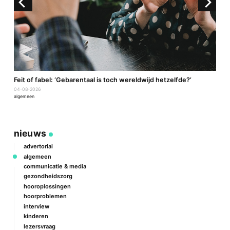
a
Feit of fabel: ‘Gebarentaal is toch wereldwijd hetzelfde?’
P
04-08-2026
2
algemeen
a
nieuws
advertorial
algemeen
communicatie & media
gezondheidszorg
hooroplossingen
hoorproblemen
interview
kinderen
lezersvraag