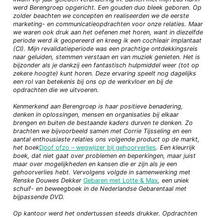
werd Berengroep opgericht. Een gouden duo bleek geboren. Op
zolder beachten we concepten en realiseerden we de eerste
marketing- en communicatieopdrachten voor onze relaties. Maar
we waren ook druk aan het oefenen met horen, want in diezelfde
periode werd ik geopereerd en kreeg ik een cochleair implantaat
(CI). Mijn revalidatieperiode was een prachtige ontdekkingsreis
naar geluiden, stemmen verstaan en van muziek genieten. Het is
bijzonder als je dankzij een fantastisch hulpmiddel weer (tot op
zekere hoogte) kunt horen. Deze ervaring speelt nog dagelijks
een rol van betekenis bij ons op de werkvloer en bij de
opdrachten die we uitvoeren.
Kenmerkend aan Berengroep is haar positieve benadering,
denken in oplossingen, mensen en organisaties bij elkaar
brengen en buiten de bestaande kaders durven te denken. Zo
brachten we bijvoorbeeld samen met Corrie Tijsseling en een
aantal enthousiaste relaties ons volgende product op de markt,
het boek
Doof ofzo – wegwijzer bij gehoorverlies
. Een kleurrijk
boek, dat niet gaat over problemen en beperkingen, maar juist
maar over mogelijkheden en kansen die er zijn als je een
gehoorverlies hebt. Vervolgens volgde in samenwerking met
Renske Douwes Dekker
Gebaren met Lotte & Max
, een uniek
schuif- en beweegboek in de Nederlandse Gebarentaal met
bijpassende DVD.
Op kantoor werd het ondertussen steeds drukker. Opdrachten