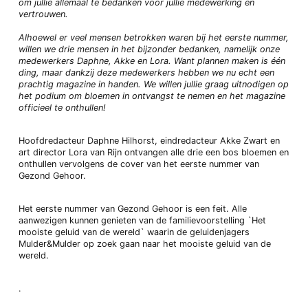
om jullie allemaal te bedanken voor jullie medewerking en
vertrouwen.
Alhoewel er veel mensen betrokken waren bij het eerste nummer,
willen we drie mensen in het bijzonder bedanken, namelijk onze
medewerkers Daphne, Akke en Lora. Want plannen maken is één
ding, maar dankzij deze medewerkers hebben we nu echt een
prachtig magazine in handen. We willen jullie graag uitnodigen op
het podium om bloemen in ontvangst te nemen en het magazine
officieel te onthullen!
Hoofdredacteur Daphne Hilhorst, eindredacteur Akke Zwart en
art director Lora van Rijn ontvangen alle drie een bos bloemen en
onthullen vervolgens de cover van het eerste nummer van
Gezond Gehoor.
Het eerste nummer van Gezond Gehoor is een feit. Alle
aanwezigen kunnen genieten van de familievoorstelling `Het
mooiste geluid van de wereld` waarin de geluidenjagers
Mulder&Mulder op zoek gaan naar het mooiste geluid van de
wereld.
.