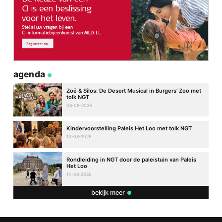
agenda
Zoë & Silos: De Desert Musical in Burgers’ Zoo met
tolk NGT
08-08-2026
Kindervoorstelling Paleis Het Loo met tolk NGT
13-08-2026
Rondleiding in NGT door de paleistuin van Paleis
Het Loo
14-08-2026
bekijk meer