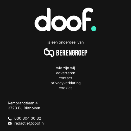
is een onderdeel van
wie zijn wij
adverteren
contact
privacyverklaring
cookies
Doof.nl
work
Rembrandtlaan 4
3723 BJ
Bilthoven
The
Netherlands
030 304 00 32
redactie@doof.nl