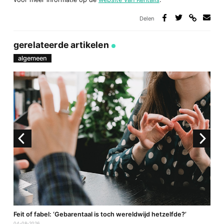
Delen
Deel
Deel
Deel
Deel
via
op
op
via
link
Facebook
Twitter
e-
gerelateerde artikelen
mail
algemeen
a
Feit of fabel: ‘Gebarentaal is toch wereldwijd hetzelfde?’
P
04-08-2026