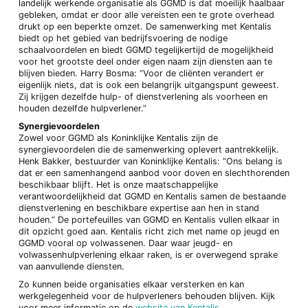
landelijk werkende organisatie als GGMD is dat moeilijk haalbaar
gebleken, omdat er door alle vereisten een te grote overhead
drukt op een beperkte omzet. De samenwerking met Kentalis
biedt op het gebied van bedrijfsvoering de nodige
schaalvoordelen en biedt GGMD tegelijkertijd de mogelijkheid
voor het grootste deel onder eigen naam zijn diensten aan te
blijven bieden. Harry Bosma: “Voor de cliënten verandert er
eigenlijk niets, dat is ook een belangrijk uitgangspunt geweest.
Zij krijgen dezelfde hulp- of dienstverlening als voorheen en
houden dezelfde hulpverlener.”
Synergievoordelen
Zowel voor GGMD als Koninklijke Kentalis zijn de
synergievoordelen die de samenwerking oplevert aantrekkelijk.
Henk Bakker, bestuurder van Koninklijke Kentalis: “Ons belang is
dat er een samenhangend aanbod voor doven en slechthorenden
beschikbaar blijft. Het is onze maatschappelijke
verantwoordelijkheid dat GGMD en Kentalis samen de bestaande
dienstverlening en beschikbare expertise aan hen in stand
houden.” De portefeuilles van GGMD en Kentalis vullen elkaar in
dit opzicht goed aan. Kentalis richt zich met name op jeugd en
GGMD vooral op volwassenen. Daar waar jeugd- en
volwassenhulpverlening elkaar raken, is er overwegend sprake
van aanvullende diensten.
Zo kunnen beide organisaties elkaar versterken en kan
werkgelegenheid voor de hulpverleners behouden blijven. Kijk
voor meer informatie op de
website van Kentalis
.