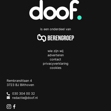
is een onderdeel van
wie zijn wij
adverteren
contact
privacyverklaring
cookies
Doof.nl
work
Rembrandtlaan 4
3723 BJ
Bilthoven
The
Netherlands
030 304 00 32
redactie@doof.nl
Instagram
Facebook