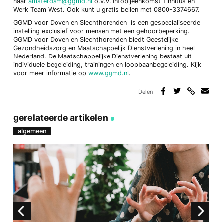
naar
amsterdam@ggmd.nl
o.v.v. Infobijeenkomst Tinnitus en
Werk Team West. Ook kunt u gratis bellen met 0800-3374667.
GGMD voor Doven en Slechthorenden is een gespecialiseerde
instelling exclusief voor mensen met een gehoorbeperking.
GGMD voor Doven en Slechthorenden biedt Geestelijke
Gezondheidszorg en Maatschappelijk Dienstverlening in heel
Nederland. De Maatschappelijke Dienstverlening bestaat uit
individuele begeleiding, trainingen en loopbaanbegeleiding. Kijk
voor meer informatie op
www.ggmd.nl
.
Delen
Deel
Deel
Deel
Deel
via
op
op
via
link
Facebook
Twitter
e-
gerelateerde artikelen
mail
algemeen