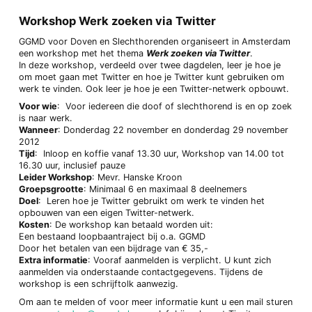
Workshop Werk zoeken via Twitter
GGMD voor Doven en Slechthorenden organiseert in Amsterdam
een workshop met het thema
Werk zoeken via Twitter
.
In deze workshop, verdeeld over twee dagdelen, leer je hoe je
om moet gaan met Twitter en hoe je Twitter kunt gebruiken om
werk te vinden. Ook leer je hoe je een Twitter-netwerk opbouwt.
Voor wie
: Voor iedereen die doof of slechthorend is en op zoek
is naar werk.
Wanneer
: Donderdag 22 november en donderdag 29 november
2012
Tijd
: Inloop en koffie vanaf 13.30 uur, Workshop van 14.00 tot
16.30 uur, inclusief pauze
Leider Workshop
: Mevr. Hanske Kroon
Groepsgrootte
: Minimaal 6 en maximaal 8 deelnemers
Doel
: Leren hoe je Twitter gebruikt om werk te vinden het
opbouwen van een eigen Twitter-netwerk.
Kosten
: De workshop kan betaald worden uit:
Een bestaand loopbaantraject bij o.a. GGMD
Door het betalen van een bijdrage van € 35,-
Extra informatie
: Vooraf aanmelden is verplicht. U kunt zich
aanmelden via onderstaande contactgegevens. Tijdens de
workshop is een schrijftolk aanwezig.
Om aan te melden of voor meer informatie kunt u een mail sturen