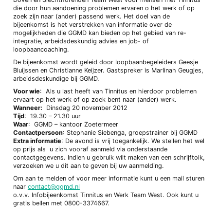
die door hun aandoening problemen ervaren o het werk of op
zoek zijn naar (ander) passend werk. Het doel van de
bijeenkomst is het verstrekken van informatie over de
mogelijkheden die GGMD kan bieden op het gebied van re-
integratie, arbeidsdeskundig advies en job- of
loopbaancoaching.
De bijeenkomst wordt geleid door loopbaanbegeleiders Geesje
Bluijssen en Christianne Keijzer. Gastspreker is Marlinah Geugjes,
arbeidsdeskundige bij GGMD.
Voor wie
: Als u last heeft van Tinnitus en hierdoor problemen
ervaart op het werk of op zoek bent naar (ander) werk.
Wanneer:
Dinsdag 20 november 2012
Tijd
: 19.30 – 21.30 uur
Waar
: GGMD – kantoor Zoetermeer
Contactpersoon
: Stephanie Siebenga, groepstrainer bij GGMD
Extra informatie
: De avond is vrij toegankelijk. We stellen het wel
op prijs als u zich vooraf aanmeld via onderstaande
contactgegevens. Indien u gebruik wilt maken van een schrijftolk,
verzoeken we u dit aan te geven bij uw aanmelding.
Om aan te melden of voor meer informatie kunt u een mail sturen
naar
contact@ggmd.nl
o.v.v. Infobijeenkomst Tinnitus en Werk Team West. Ook kunt u
gratis bellen met 0800-3374667.