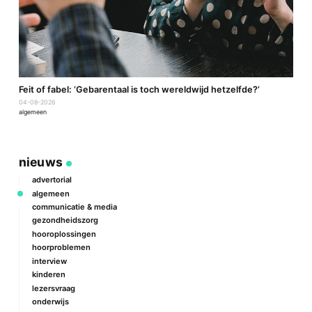
a
Feit of fabel: ‘Gebarentaal is toch wereldwijd hetzelfde?’
P
04-08-2026
2
algemeen
a
nieuws
advertorial
algemeen
communicatie & media
gezondheidszorg
hooroplossingen
hoorproblemen
interview
kinderen
lezersvraag
onderwijs