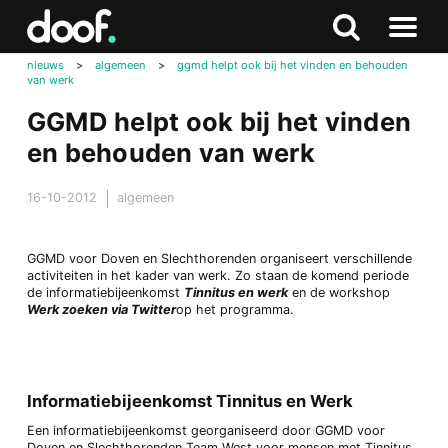
in
Doof.nl
Zoeken
Terug
Zoeken
Naar
naar
nieuws
>
algemeen
>
ggmd helpt ook bij het vinden en behouden
menu
van werk
boven
GGMD helpt ook bij het vinden
en behouden van werk
16-10-2012
algemeen
GGMD voor Doven en Slechthorenden organiseert verschillende
activiteiten in het kader van werk. Zo staan de komend periode
de informatiebijeenkomst
Tinnitus en werk
en de workshop
Werk zoeken via Twitter
op het programma.
Informatiebijeenkomst Tinnitus en Werk
Een informatiebijeenkomst georganiseerd door GGMD voor
Doven en Slechthorenden Team West voor mensen met Tinnitus