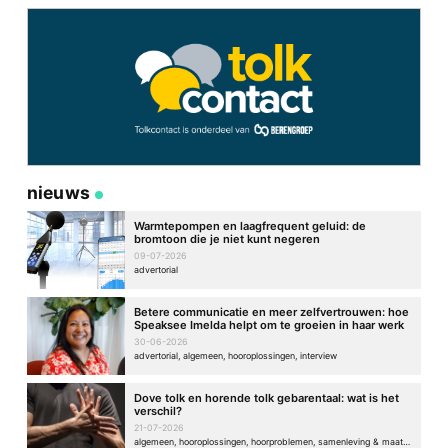
nieuws
Warmtepompen en laagfrequent geluid: de
bromtoon die je niet kunt negeren
09-07-2026
advertorial
Betere communicatie en meer zelfvertrouwen: hoe
Speaksee Imelda helpt om te groeien in haar werk
30-06-2026
advertorial, algemeen, hooroplossingen, interview
Dove tolk en horende tolk gebarentaal: wat is het
verschil?
21-07-2026
algemeen, hooroplossingen, hoorproblemen, samenleving & maatschappij