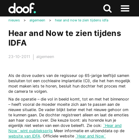
in
Doof.nl
Zoeken
Terug
Zoeken
Naar
naar
nieuws
>
algemeen
>
hear and now te zien tijdens idfa
menu
boven
Hear and Now te zien tijdens
IDFA
23-10-2011
algemeen
Als de dove ouders van de regisseur op 65-jarige leeftijd samen
besluiten tot een cochleaire implantatie (CI), die het hen mogelijk
moet maken iets te horen, besluit hun dochter het proces met
de camera te volgen.
Na de operatie – die vol in beeld komt, tot en met het binnenoor
– heeft vooral de moeder moeite zich aan te passen aan de
nieuwe situatie. De vader blijkt beter met het nieuwe gehoor om
te kunnen gaan. De dochter registreert alleen en laat de emoties
aan haar ouders over. Die keuze loont: als horende kun je
eigenlijk niet weten van een dove beleeft. Zie ook:
`Hear and
Now` wint publieksprijs
Meer informatie en uitzenddata op de
website van IDFA
. Officiele website
`Hear and Now`