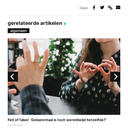
Delen
Deel
Deel
Deel
Deel
via
op
op
via
link
Facebook
Twitter
e-
gerelateerde artikelen
mail
algemeen
a
Feit of fabel: ‘Gebarentaal is toch wereldwijd hetzelfde?’
P
04-08-2026
2