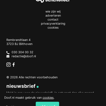
wie zijn wij
adverteren
contact
privacyverklaring
cookies
Doof.nl
work
Rembrandtlaan 4
3723 BJ
Bilthoven
The
Netherlands
030 304 00 32
redactie@doof.nl
Instagram
Facebook
© 2026 Alle rechten voorbehouden
nieuwsbrief
Meld je aan voor de nieuwsbrief! Je ontvangt dan elke maand
een overzicht van het belangrijkste nieuws.
Doof.nl maakt gebruik van
cookies
.
aanmelden