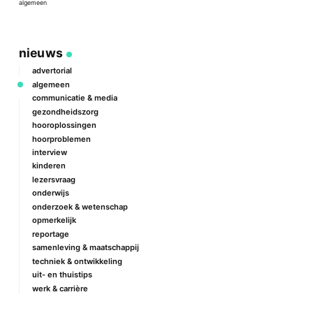
algemeen
a
nieuws
advertorial
algemeen
communicatie & media
gezondheidszorg
hooroplossingen
hoorproblemen
interview
kinderen
lezersvraag
onderwijs
onderzoek & wetenschap
opmerkelijk
reportage
samenleving & maatschappij
techniek & ontwikkeling
uit- en thuistips
werk & carrière