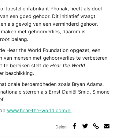
oortoestellenfabrikant Phonak, heeft als doel
n een goed gehoor. Dit initiatief vraagt
ten als gevolg van een verminderd gehoor.
 maken met gehoorverlies, daarom is
root belang.
 de Hear the World Foundation opgezet, een
en van mensen met gehoorverlies te verbeteren
t te bereiken stelt de
Hear the World
er beschikking.
rnationale beroemdheden zoals Bryan Adams,
ationale sterren als Ernst Daniël Smid, Simone
f.
op
www.hear-the-world.com/nl
.
Delen
Deel
Deel
Deel
Deel