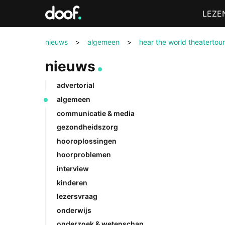
in
Menu
LEZE
Doof.nl
nieuws
>
algemeen
>
hear the world theatertour
nieuws
advertorial
algemeen
communicatie & media
gezondheidszorg
hooroplossingen
hoorproblemen
interview
kinderen
lezersvraag
onderwijs
onderzoek & wetenschap