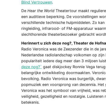
Blind Vertrouwen
.
De
Hear the World
Theatertour maakt reguliere
een auditieve beperking. De voorstellingen wo
verschillende technische hulpmiddelen. Zo ka
ringleiding, infrarood- of FM-apparatuur waarm
slechthorende theaterbezoeker gebracht wordt
Herinnert u zich deze nog?, Theater de Hofnar,
Radio Veronica was de Zeezender die in de jar
Nederlandse radiolandschap volkomen op zijn 
populariteit iedere dag meer dan 3 miljoen luis
deze nog?`
gaat diskjockey Ronnie Vega terug 
belangrijke ontwikkeling doormaakten. Veronica 
bevolking. Radio Veronica was burgerlijk, dwar
popmuziek een voorsprong van decennia. Het ga
Veronica was het symbool van vrijheid, was reb
veiligheid, gezelligheid en nostalgie. Luistere
betekenis.