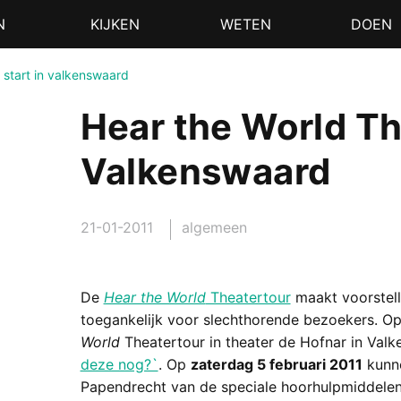
N
KIJKEN
WETEN
DOEN
 start in valkenswaard
Hear the World Th
Valkenswaard
21-01-2011
algemeen
De
Hear the World
Theatertour
maakt voorstell
toegankelijk voor slechthorende bezoekers. O
World
Theatertour in theater de Hofnar in Val
deze nog?`
. Op
zaterdag 5 februari 2011
kunne
Papendrecht van de speciale hoorhulpmiddelen 