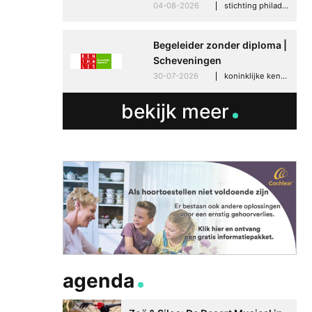
04-08-2026
stichting philadelphia zorg, den haag
Begeleider zonder diploma |
Scheveningen
30-07-2026
koninklijke kentalis, scheveningen
bekijk meer
Betere communicati
meer zelfvertrouwen
Speaksee Imelda hel
groeien in haar werk
30-06-2026
advertoria
agenda