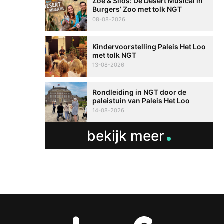
Zoë & Silos: De Desert Musical in
Burgers’ Zoo met tolk NGT
08-08-2026
Kindervoorstelling Paleis Het Loo
met tolk NGT
13-08-2026
Rondleiding in NGT door de
paleistuin van Paleis Het Loo
14-08-2026
bekijk meer