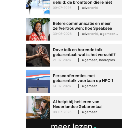
geluid: de bromtoon die je niet
kunt negeren
09-07-2026
advertorial
Betere communicatie en meer
zelfvertrouwen: hoe Speaksee
Imelda helpt om te groeien in
30-06-2026
advertorial, algemeen, hooroplossingen, interview
haar werk
Dove tolk en horende tolk
gebarentaal: wat is het verschil?
21-07-2026
algemeen, hooroplossingen, hoorproblemen, samenleving & maatschappij
Persconferenties met
gebarentolk voortaan op NPO 1
Extra
14-07-2026
algemeen
AI helpt bij het leren van
Nederlandse Gebarentaal
08-07-2026
algemeen
meer lezen