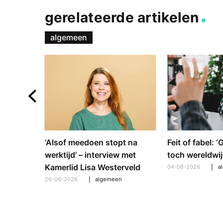
gerelateerde artikelen
algemeen
e en
‘Alsof meedoen stopt na
Feit of fabel: 
: hoe
werktijd’ – interview met
toch wereldwij
pt om te
Kamerlid Lisa Westerveld
04-08-2026
a
26-06-2026
algemeen
l
,
algemeen
,
hooroplossingen
,
interview