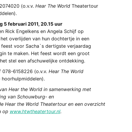
2074020 (o.v.v.
Hear The World
Theatertour
ddelen).
 5 februari 2011, 20.15 uur
n Rick Engelkens en Angela Schijf op
het overlijden van hun dochtertje in een
 feest voor Sacha`s dertigste verjaardag
gin te maken. Het feest wordt een groot
 het stel een afschuwelijke ontdekking.
 078-6158226 (o.v.v.
Hear The World
e hoorhulpmiddelen).
f van Hear the World in samenwerking met
ing van Schouwburg- en
de Hear the World Theatertour en een overzicht
en op
www.htwtheatertour.nl
.