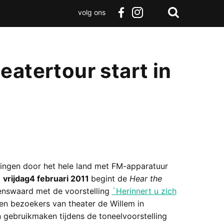
volg ons
Zoeken
Terug
facebook
instagram
Zoeken
naar
boven
eatertour start in
ingen door het hele land met FM-apparatuur
p
vrijdag
4 februari 2011
begint de
Hear the
kenswaard met de voorstelling
`Herinnert u zich
n bezoekers van theater de Willem in
gebruikmaken tijdens de toneelvoorstelling