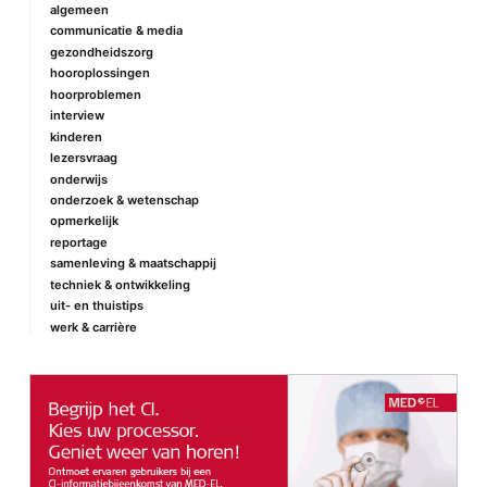
algemeen
communicatie & media
gezondheidszorg
hooroplossingen
hoorproblemen
interview
kinderen
lezersvraag
onderwijs
onderzoek & wetenschap
opmerkelijk
reportage
samenleving & maatschappij
techniek & ontwikkeling
uit- en thuistips
werk & carrière