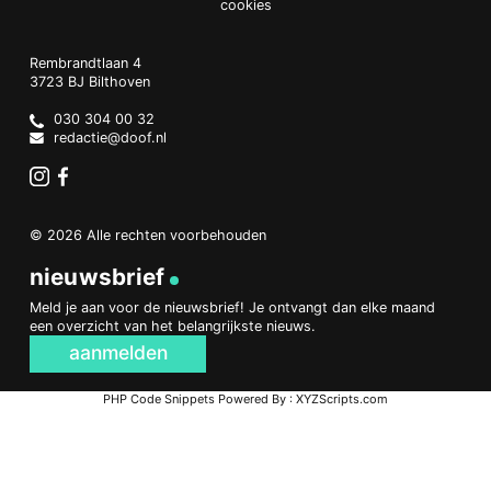
cookies
Doof.nl
work
Rembrandtlaan 4
3723 BJ
Bilthoven
The
Netherlands
030 304 00 32
redactie@doof.nl
Instagram
Facebook
© 2026 Alle rechten voorbehouden
nieuwsbrief
Meld je aan voor de nieuwsbrief! Je ontvangt dan elke maand
een overzicht van het belangrijkste nieuws.
aanmelden
PHP Code Snippets
Powered By :
XYZScripts.com