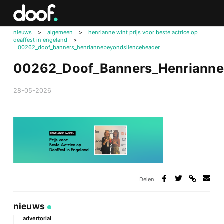
in
Doof.nl
nieuws
>
algemeen
>
henrianne wint prijs voor beste actrice op
deaffest in engeland
>
00262_doof_banners_henriannebeyondsilenceheader
00262_Doof_Banners_Henrianne
28-05-2026
Delen
Deel
Deel
Deel
Deel
via
op
op
via
link
Facebook
Twitter
e-
nieuws
mail
advertorial