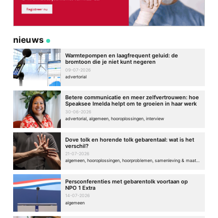
nieuws
Warmtepompen en laagfrequent geluid: de
bromtoon die je niet kunt negeren
09-07-2026
advertorial
Betere communicatie en meer zelfvertrouwen: hoe
Speaksee Imelda helpt om te groeien in haar werk
30-06-2026
advertorial, algemeen, hooroplossingen, interview
Dove tolk en horende tolk gebarentaal: wat is het
verschil?
21-07-2026
algemeen, hooroplossingen, hoorproblemen, samenleving & maatschappij
Persconferenties met gebarentolk voortaan op
NPO 1 Extra
14-07-2026
algemeen