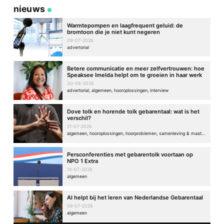
nieuws
Warmtepompen en laagfrequent geluid: de
bromtoon die je niet kunt negeren
09-07-2026
advertorial
Betere communicatie en meer zelfvertrouwen: hoe
Speaksee Imelda helpt om te groeien in haar werk
30-06-2026
advertorial, algemeen, hooroplossingen, interview
Dove tolk en horende tolk gebarentaal: wat is het
verschil?
21-07-2026
algemeen, hooroplossingen, hoorproblemen, samenleving & maatschappij
Persconferenties met gebarentolk voortaan op
NPO 1 Extra
14-07-2026
algemeen
AI helpt bij het leren van Nederlandse Gebarentaal
08-07-2026
algemeen