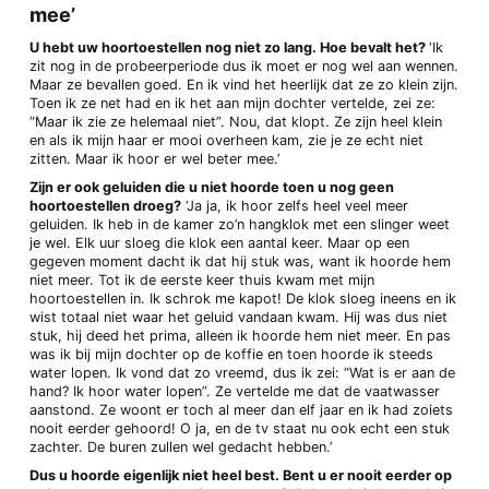
mee’
U hebt uw hoortoestellen nog niet zo lang. Hoe bevalt het?
‘Ik
zit nog in de probeerperiode dus ik moet er nog wel aan wennen.
Maar ze bevallen goed. En ik vind het heerlijk dat ze zo klein zijn.
Toen ik ze net had en ik het aan mijn dochter vertelde, zei ze:
“Maar ik zie ze helemaal niet”. Nou, dat klopt. Ze zijn heel klein
en als ik mijn haar er mooi overheen kam, zie je ze echt niet
zitten. Maar ik hoor er wel beter mee.’
Zijn er ook geluiden die u niet hoorde toen u nog geen
hoortoestellen droeg?
‘Ja ja, ik hoor zelfs heel veel meer
geluiden. Ik heb in de kamer zo’n hangklok met een slinger weet
je wel. Elk uur sloeg die klok een aantal keer. Maar op een
gegeven moment dacht ik dat hij stuk was, want ik hoorde hem
niet meer. Tot ik de eerste keer thuis kwam met mijn
hoortoestellen in. Ik schrok me kapot! De klok sloeg ineens en ik
wist totaal niet waar het geluid vandaan kwam. Hij was dus niet
stuk, hij deed het prima, alleen ik hoorde hem niet meer. En pas
was ik bij mijn dochter op de koffie en toen hoorde ik steeds
water lopen. Ik vond dat zo vreemd, dus ik zei: “Wat is er aan de
hand? Ik hoor water lopen”. Ze vertelde me dat de vaatwasser
aanstond. Ze woont er toch al meer dan elf jaar en ik had zoiets
nooit eerder gehoord! O ja, en de tv staat nu ook echt een stuk
zachter. De buren zullen wel gedacht hebben.’
Dus u hoorde eigenlijk niet heel best. Bent u er nooit eerder op