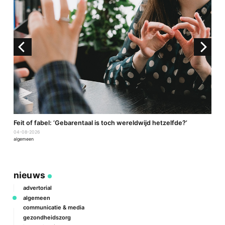
a
Feit of fabel: ‘Gebarentaal is toch wereldwijd hetzelfde?’
P
04-08-2026
2
algemeen
a
nieuws
advertorial
algemeen
communicatie & media
gezondheidszorg