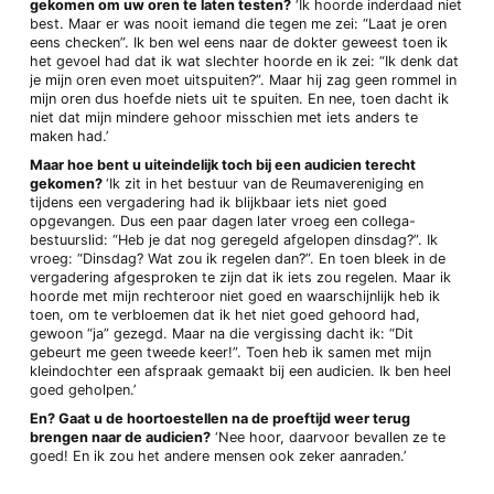
gekomen om uw oren te laten testen?
‘Ik hoorde inderdaad niet
best. Maar er was nooit iemand die tegen me zei: “Laat je oren
eens checken”. Ik ben wel eens naar de dokter geweest toen ik
het gevoel had dat ik wat slechter hoorde en ik zei: “Ik denk dat
je mijn oren even moet uitspuiten?”. Maar hij zag geen rommel in
mijn oren dus hoefde niets uit te spuiten. En nee, toen dacht ik
niet dat mijn mindere gehoor misschien met iets anders te
maken had.’
Maar hoe bent u uiteindelijk toch bij een audicien terecht
gekomen?
‘Ik zit in het bestuur van de Reumavereniging en
tijdens een vergadering had ik blijkbaar iets niet goed
opgevangen. Dus een paar dagen later vroeg een collega-
bestuurslid: “Heb je dat nog geregeld afgelopen dinsdag?”. Ik
vroeg: “Dinsdag? Wat zou ik regelen dan?”. En toen bleek in de
vergadering afgesproken te zijn dat ik iets zou regelen. Maar ik
hoorde met mijn rechteroor niet goed en waarschijnlijk heb ik
toen, om te verbloemen dat ik het niet goed gehoord had,
gewoon “ja” gezegd. Maar na die vergissing dacht ik: “Dit
gebeurt me geen tweede keer!”. Toen heb ik samen met mijn
kleindochter een afspraak gemaakt bij een audicien. Ik ben heel
goed geholpen.’
En? Gaat u de hoortoestellen na de proeftijd weer terug
brengen naar de audicien?
‘Nee hoor, daarvoor bevallen ze te
goed! En ik zou het andere mensen ook zeker aanraden.’