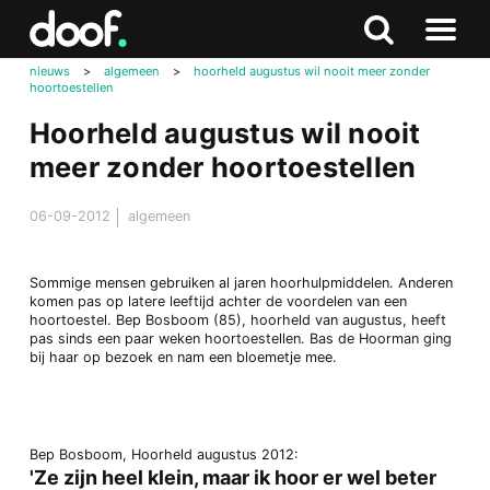
in
Doof.nl
Zoeken
Terug
Zoeken
Naar
naar
nieuws
>
algemeen
>
hoorheld augustus wil nooit meer zonder
menu
hoortoestellen
boven
Hoorheld augustus wil nooit
meer zonder hoortoestellen
06-09-2012
algemeen
Sommige mensen gebruiken al jaren hoorhulpmiddelen. Anderen
komen pas op latere leeftijd achter de voordelen van een
hoortoestel. Bep Bosboom (85), hoorheld van augustus, heeft
pas sinds een paar weken hoortoestellen. Bas de Hoorman ging
bij haar op bezoek en nam een bloemetje mee.
Bep Bosboom, Hoorheld augustus 2012:
'Ze zijn heel klein, maar ik hoor er wel beter