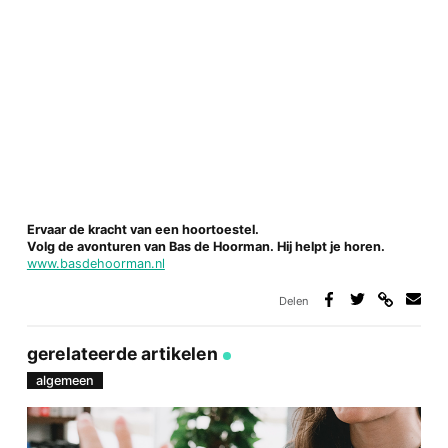
Ervaar de kracht van een hoortoestel.
Volg de avonturen van Bas de Hoorman. Hij helpt je horen.
www.basdehoorman.nl
Delen
Deel
Deel
Deel
Deel
via
op
op
via
link
Facebook
Twitter
e-
gerelateerde artikelen
mail
algemeen