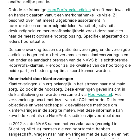
onafhankelijke positie.
Ook de zelfstandige
HoorProfs-vakaudicien
streeft naar kwaliteit
en handelt daarom vanuit een merkonafhankelijke visie. Zij
beschikt over het meest uitgebreide assortiment in
hoortoestellen en hoorhulpmiddelen. Vanuit objectiviteit,
deskundigheid en merkonafhankelijkheid zoekt deze audicien
naar de meest optimale hooroplossing. Specifiek afgestemd op
ieders hoorsituatie.
De samenwerking tussen de patiëntenvereniging en de verenigde
audiciens is gericht op het verzamelen van klantenervaringen en
het onder de aandacht brengen van de NVVS bij slechthorende
HoorProfs-klanten. Hierdoor zal de kwaliteit van de hoorzorg die
beide partijen bieden, geoptimaliseerd kunnen worden.
Meer inzicht door klantervaringen
Klantervaringen zijn erg belangrijk in het streven naar optimale
zorg. Zo ook in de hoorzorg. Deze ervaringen geven inzicht in
de klantbeleving en worden verzameld via
Hoorwijzer.nl
. Het
verzamelen gebeurt met inzet van de CQI-methode. Dit is een
objectieve en wetenschappelijk gevalideerde methode om
klantervaringen in de zorg te meten. Met deze informatie kan
zowel de klant als de HoorProfs-audicien zijn voordeel doen.
In 2012 zal de NVVS samen met verzekeraars (verenigd in
Stichting Miletus) mensen die een hoortoestel hebben
aangeschaft, vragen naar hun ervaringen met de audicien en het