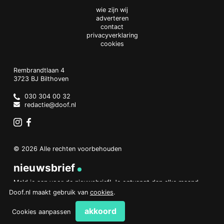
wie zijn wij
adverteren
contact
privacyverklaring
cookies
Doof.nl
work
Rembrandtlaan 4
3723 BJ
Bilthoven
The
Netherlands
030 304 00 32
redactie@doof.nl
Instagram
Facebook
© 2026 Alle rechten voorbehouden
nieuwsbrief
Meld je aan voor de nieuwsbrief! Je ontvangt dan elke maand
een overzicht van het belangrijkste nieuws.
Doof.nl maakt gebruik van
cookies
.
aanmelden
akkoord
Cookies aanpassen
PHP Code Snippets
Powered By :
XYZScripts.com