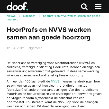
in
Doof.nl
Zoeken
Terug
Zoeken
Naar
naar
nieuws
>
algemeen
>
hoorprofs en nvvs werken samen aan goede
menu
hoorzorg
boven
HoorProfs en NVVS werken
samen aan goede hoorzorg
12-04-2012
algemeen
De Nederlandse Vereniging voor Slechthorenden (NVVS) en
audiciens, verenigd in stichting HoorProfs, hebben onlangs een
samenwerkingsovereenkomst getekend. In deze samenwerking
willen ze streven naar kwalitatief optimale hoorzorg.
Al meer dan 100 jaar biedt de
NVVS
mensen handreikingen hoe
ze om kunnen gaan met hun slechthorendheid, tinnitus
(oorsuizen) of andere hooraandoeningen. Van tips, praktische
materialen en het uitwisselen van ervaringen tot antwoord geven
op vragen rondom bijvoorbeeld de aanschaf van een
hoortoestel. En uiteraard komt de NVVS op voor de belangen
van haar achterban. Dit doet de vereniging vanuit een