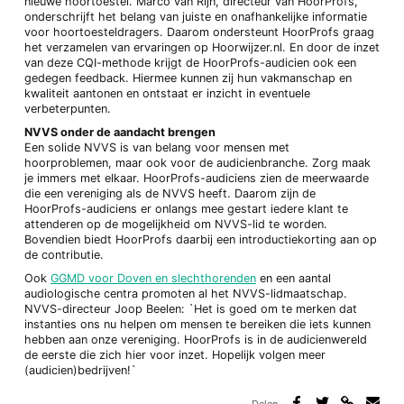
nieuwe hoortoestel. Marco van Rijn, directeur van HoorProfs,
onderschrijft het belang van juiste en onafhankelijke informatie
voor hoortoesteldragers. Daarom ondersteunt HoorProfs graag
het verzamelen van ervaringen op Hoorwijzer.nl. En door de inzet
van deze CQI-methode krijgt de HoorProfs-audicien ook een
gedegen feedback. Hiermee kunnen zij hun vakmanschap en
kwaliteit aantonen en ontstaat er inzicht in eventuele
verbeterpunten.
NVVS onder de aandacht brengen
Een solide NVVS is van belang voor mensen met
hoorproblemen, maar ook voor de audicienbranche. Zorg maak
je immers met elkaar. HoorProfs-audiciens zien de meerwaarde
die een vereniging als de NVVS heeft. Daarom zijn de
HoorProfs-audiciens er onlangs mee gestart iedere klant te
attenderen op de mogelijkheid om NVVS-lid te worden.
Bovendien biedt HoorProfs daarbij een introductiekorting aan op
de contributie.
Ook
GGMD voor Doven en slechthorenden
en een aantal
audiologische centra promoten al het NVVS-lidmaatschap.
NVVS-directeur Joop Beelen: `Het is goed om te merken dat
instanties ons nu helpen om mensen te bereiken die iets kunnen
hebben aan onze vereniging. HoorProfs is in de audicienwereld
de eerste die zich hier voor inzet. Hopelijk volgen meer
(audicien)bedrijven!`
Delen