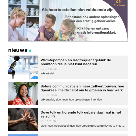
nieuws
Warmtepompen en laagfrequent geluid: de
bromtoon die je niet kunt negeren
09-07-2026
advertorial
Betere communicatie en meer zelfvertrouwen: hoe
Speaksee Imelda helpt om te groeien in haar werk
30-06-2026
advertorial, algemeen, hooroplossingen, interview
Dove tolk en horende tolk gebarentaal: wat is het
verschil?
21-07-2026
algemeen, hooroplossingen, hoorproblemen, samenleving & maatschappij