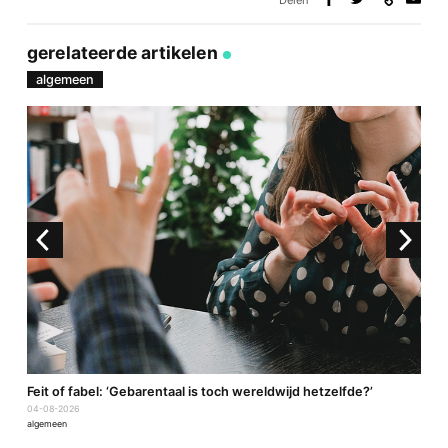
Deel
Deel
Deel
Deel
via
op
op
via
link
Facebook
Twitter
e-
gerelateerde artikelen
mail
algemeen
a
Feit of fabel: ‘Gebarentaal is toch wereldwijd hetzelfde?’
P
04-08-2026
2
algemeen
a