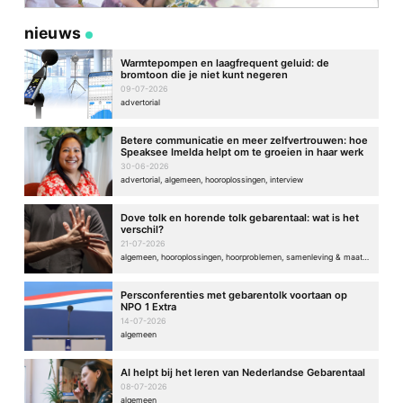
nieuws
Warmtepompen en laagfrequent geluid: de
bromtoon die je niet kunt negeren
09-07-2026
advertorial
Betere communicatie en meer zelfvertrouwen: hoe
Speaksee Imelda helpt om te groeien in haar werk
30-06-2026
advertorial, algemeen, hooroplossingen, interview
Dove tolk en horende tolk gebarentaal: wat is het
verschil?
21-07-2026
algemeen, hooroplossingen, hoorproblemen, samenleving & maatschappij
Persconferenties met gebarentolk voortaan op
NPO 1 Extra
14-07-2026
algemeen
AI helpt bij het leren van Nederlandse Gebarentaal
08-07-2026
algemeen