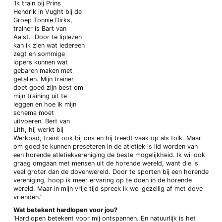
‘Ik train bij Prins
Hendrik in Vught bij de
Groep Tonnie Dirks,
trainer is Bart van
Aalst. Door te liplezen
kan ik zien wat iedereen
zegt en sommige
lopers kunnen wat
gebaren maken met
getallen. Mijn trainer
doet goed zijn best om
mijn training uit te
leggen en hoe ik mijn
schema moet
uitvoeren. Bert van
Lith, hij werkt bij
Werkpad, traint ook bij ons en hij treedt vaak op als tolk. Maar
om goed te kunnen preseteren in de atletiek is lid worden van
een horende atletiekvereniging de beste mogelijkheid. Ik wil ook
graag omgaan met mensen uit de horende wereld, want die is
veel groter dan de dovenwereld. Door te sporten bij een horende
vereniging, hoop ik meer ervaring op te doen in de horende
wereld. Maar in mijn vrije tijd spreek ik wel gezellig af met dove
vrienden.’
Wat betekent hardlopen voor jou?
‘Hardlopen betekent voor mij ontspannen. En natuurlijk is het