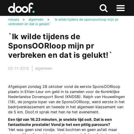
in
Doof.nl
Zoeken
Terug
Zoeken
Naar
naar
nieuws
>
algemeen
>
`ik wilde tijdens de sponsoorloop mijn pr
menu
verbreken en dat is gelukt!`
boven
`Ik wilde tijdens de
SponsOORloop mijn pr
verbreken en dat is gelukt!`
02-11-2012
algemeen
Afgelopen zondag 28 oktober vond de eerste SponsOORloop
plaats in Etten-Leur om geld in te zamelen voor de Koninklijke
Nederlandse Dovensport Bond (KNDSB). Ralph van Houwelingen
(18), de jongste loper van de SponsOORloop, werd eerste in het
bedrijvenklassement en tweede in het algemeen klassement van
de 5 km. Doof.nl sprak met hen na het evenement.
Een tijd van 16.23 minuten, je snelste tijd ooit. Dat is een
fantastische prestatie! Vond je het een pittig parcours?
‘Het was geen snel rondje. Veel bochten en geen asfalt maar