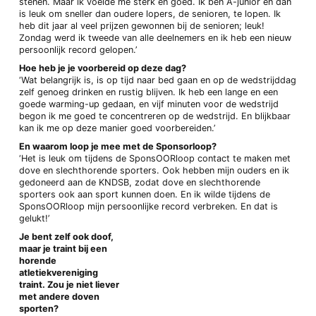
stenen. Maar ik voelde me sterk en goed. Ik ben A-junior en dan
is leuk om sneller dan oudere lopers, de senioren, te lopen. Ik
heb dit jaar al veel prijzen gewonnen bij de senioren; leuk!
Zondag werd ik tweede van alle deelnemers en ik heb een nieuw
persoonlijk record gelopen.’
Hoe heb je je voorbereid op deze dag?
‘Wat belangrijk is, is op tijd naar bed gaan en op de wedstrijddag
zelf genoeg drinken en rustig blijven. Ik heb een lange en een
goede warming-up gedaan, en vijf minuten voor de wedstrijd
begon ik me goed te concentreren op de wedstrijd. En blijkbaar
kan ik me op deze manier goed voorbereiden.’
En waarom loop je mee met de Sponsorloop?
‘Het is leuk om tijdens de SponsOORloop contact te maken met
dove en slechthorende sporters. Ook hebben mijn ouders en ik
gedoneerd aan de KNDSB, zodat dove en slechthorende
sporters ook aan sport kunnen doen. En ik wilde tijdens de
SponsOORloop mijn persoonlijke record verbreken. En dat is
gelukt!’
Je bent zelf ook doof,
maar je traint bij een
horende
atletiekvereniging
traint. Zou je niet liever
met andere doven
sporten?