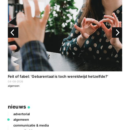
a
Feit of fabel: ‘Gebarentaal is toch wereldwijd hetzelfde?’
P
04-08-2026
2
algemeen
a
nieuws
advertorial
algemeen
communicatie & media