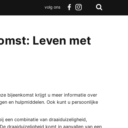
volg ons
Zoeken
Terug
facebook
instagram
Zoeken
naar
boven
komst: Leven met
ze bijeenkomst krijgt u meer informatie over
gen en hulpmiddelen. Ook kunt u persoonlijke
j een combinatie van draaiduizeligheid,
 De draaiduizeligheid komt in aanvallen van een