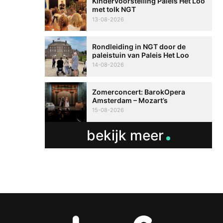
Kindervoorstelling Paleis Het Loo
met tolk NGT
13-08-2026
Rondleiding in NGT door de
paleistuin van Paleis Het Loo
14-08-2026
Zomerconcert: BarokOpera
Amsterdam – Mozart’s
‘Ontvoering uit de Harem’ met
15-08-2026
tolk NGT
bekijk meer