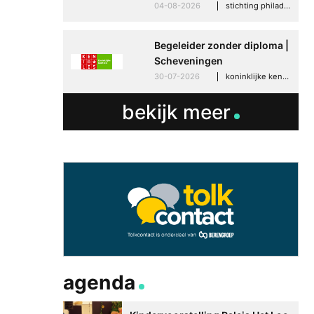
04-08-2026
stichting philadelphia zorg, den haag
Begeleider zonder diploma |
Scheveningen
30-07-2026
koninklijke kentalis, scheveningen
bekijk meer
Betere communicati
meer zelfvertrouwen
Speaksee Imelda hel
groeien in haar werk
30-06-2026
advertoria
agenda