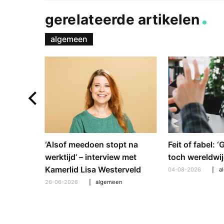
gerelateerde artikelen
algemeen
e en
‘Alsof meedoen stopt na
Feit of fabel: 
: hoe
werktijd’ – interview met
toch wereldwij
pt om te
Kamerlid Lisa Westerveld
04-08-2026
a
26-06-2026
algemeen
l
,
algemeen
,
hooroplossingen
,
interview