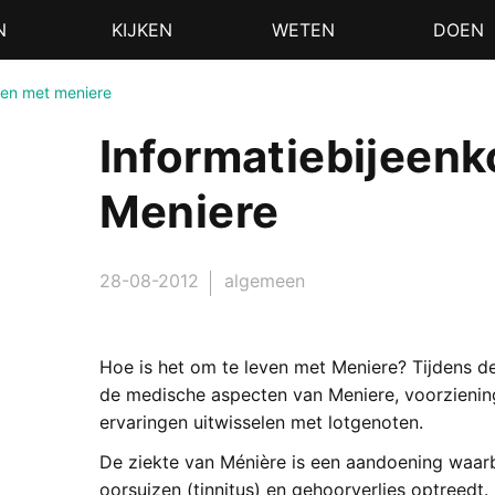
N
KIJKEN
WETEN
DOEN
ven met meniere
Informatiebijeen
Meniere
28-08-2012
algemeen
Hoe is het om te leven met Meniere? Tijdens de
de medische aspecten van Meniere, voorzienin
ervaringen uitwisselen met lotgenoten.
De ziekte van Ménière is een aandoening waarbi
oorsuizen (tinnitus) en gehoorverlies optreedt.