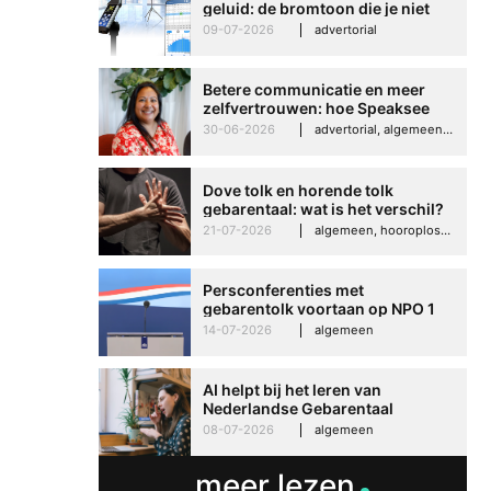
geluid: de bromtoon die je niet
kunt negeren
09-07-2026
advertorial
Betere communicatie en meer
zelfvertrouwen: hoe Speaksee
Imelda helpt om te groeien in
30-06-2026
advertorial, algemeen, hooroplossingen, interview
haar werk
Dove tolk en horende tolk
gebarentaal: wat is het verschil?
21-07-2026
algemeen, hooroplossingen, hoorproblemen, samenleving & maatschappij
Persconferenties met
gebarentolk voortaan op NPO 1
Extra
14-07-2026
algemeen
AI helpt bij het leren van
Nederlandse Gebarentaal
08-07-2026
algemeen
meer lezen