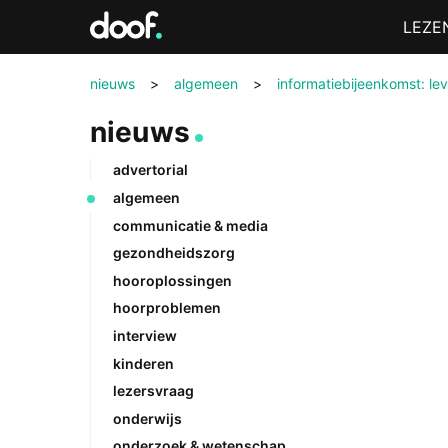
in
Menu
LEZE
Doof.nl
nieuws
>
algemeen
>
informatiebijeenkomst: le
nieuws
advertorial
algemeen
communicatie & media
gezondheidszorg
hooroplossingen
hoorproblemen
interview
kinderen
lezersvraag
onderwijs
onderzoek & wetenschap