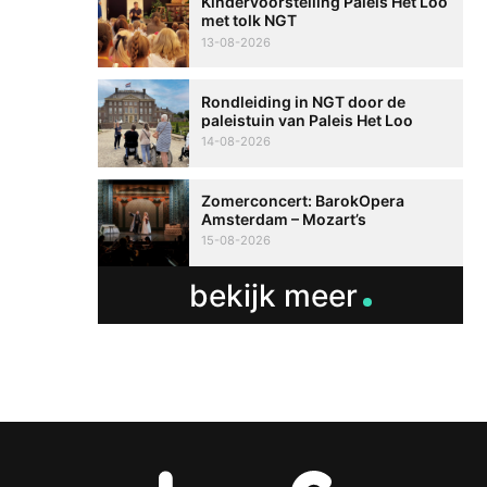
Kindervoorstelling Paleis Het Loo
met tolk NGT
13-08-2026
Rondleiding in NGT door de
paleistuin van Paleis Het Loo
14-08-2026
Zomerconcert: BarokOpera
Amsterdam – Mozart’s
‘Ontvoering uit de Harem’ met
15-08-2026
tolk NGT
bekijk meer