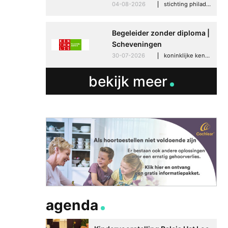
04-08-2026
stichting philadelphia zorg, den haag
Begeleider zonder diploma |
Scheveningen
30-07-2026
koninklijke kentalis, scheveningen
bekijk meer
agenda