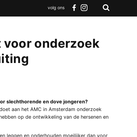
volg ons
Zoeken
Terug
facebook
instagram
Zoeken
naar
boven
 voor onderzoek
iting
voor slechthorende en dove jongeren?
j doet aan het AMC in Amsterdam onderzoek
an hebben op de ontwikkeling van de hersenen en
ten leggen en onderhouden moeilijker dan voor