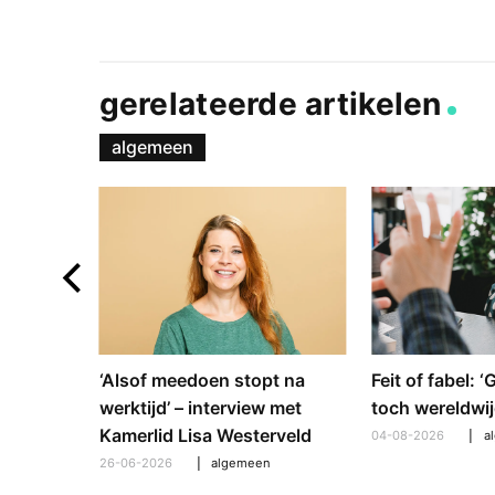
gerelateerde artikelen
algemeen
e en
‘Alsof meedoen stopt na
Feit of fabel: 
: hoe
werktijd’ – interview met
toch wereldwij
pt om te
Kamerlid Lisa Westerveld
04-08-2026
a
26-06-2026
algemeen
l
,
algemeen
,
hooroplossingen
,
interview