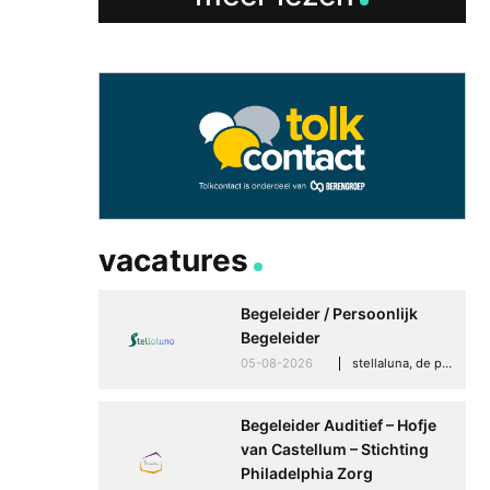
vacatures
Begeleider / Persoonlijk
Begeleider
05-08-2026
stellaluna, de punt (drenthe)
Betere communicati
meer zelfvertrouwen
Begeleider Auditief – Hofje
Speaksee Imelda hel
van Castellum – Stichting
groeien in haar werk
Philadelphia Zorg
30-06-2026
advertoria