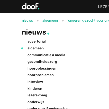
in
Menu
LEZE
Doof.nl
nieuws
>
algemeen
>
jongeren gezocht voor ond
nieuws
advertorial
algemeen
communicatie & media
gezondheidszorg
hooroplossingen
hoorproblemen
interview
kinderen
lezersvraag
onderwijs
onderzoek & wetenschap