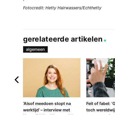
Fotocredit: Hetty Hairwassers/Echthetty
gerelateerde artikelen
algemeen
e en
‘Alsof meedoen stopt na
Feit of fabel: 
: hoe
werktijd’ – interview met
toch wereldwij