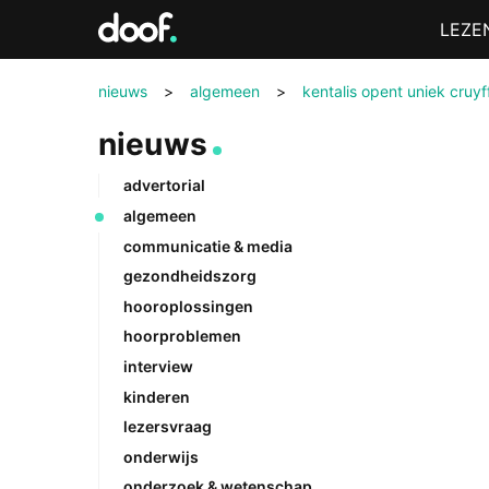
in
Menu
LEZE
Doof.nl
nieuws
>
algemeen
>
kentalis opent uniek cruyf
nieuws
advertorial
algemeen
communicatie & media
gezondheidszorg
hooroplossingen
hoorproblemen
interview
kinderen
lezersvraag
onderwijs
onderzoek & wetenschap