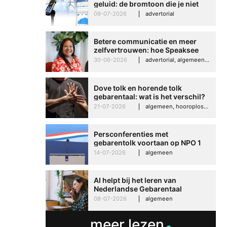
geluid: de bromtoon die je niet
kunt negeren
09-07-2026
advertorial
Betere communicatie en meer
zelfvertrouwen: hoe Speaksee
Imelda helpt om te groeien in
30-06-2026
advertorial, algemeen, hooroplossingen, interview
haar werk
Dove tolk en horende tolk
gebarentaal: wat is het verschil?
21-07-2026
algemeen, hooroplossingen, hoorproblemen, samenleving & maatschappij
Persconferenties met
gebarentolk voortaan op NPO 1
Extra
14-07-2026
algemeen
AI helpt bij het leren van
Nederlandse Gebarentaal
08-07-2026
algemeen
meer lezen