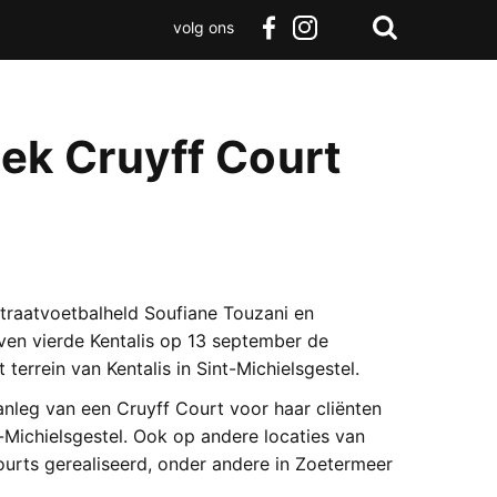
volg ons
Zoeken
Terug
facebook
instagram
Zoeken
naar
boven
iek Cruyff Court
 straatvoetbalheld Soufiane Touzani en
en vierde Kentalis op 13 september de
terrein van Kentalis in Sint-Michielsgestel.
 aanleg van een Cruyff Court voor haar cliënten
nt-Michielsgestel. Ook op andere locaties van
urts gerealiseerd, onder andere in Zoetermeer