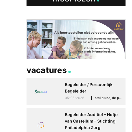
vacatures
Begeleider / Persoonlijk
Begeleider
05-08-2026
stellaluna, de punt (drenthe)
Begeleider Auditief – Hofje
Betere communicati
van Castellum – Stichting
meer zelfvertrouwen
Philadelphia Zorg