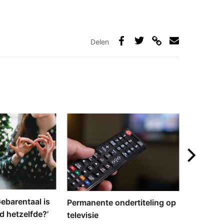
Delen
Deel
Deel
Deel
Deel
via
op
op
via
link
Facebook
Twitter
e-
mail
‘Gebarentaal is
Dove tol
Permanente ondertiteling op
d hetzelfde?’
gebarent
televisie