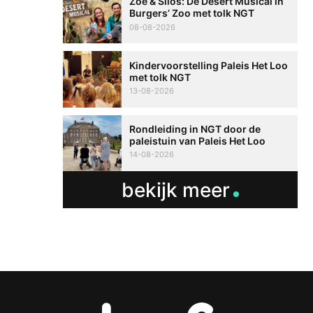
Zoë & Silos: De Desert Musical in
Burgers’ Zoo met tolk NGT
08-08-2026
Kindervoorstelling Paleis Het Loo
met tolk NGT
13-08-2026
Rondleiding in NGT door de
paleistuin van Paleis Het Loo
14-08-2026
bekijk meer