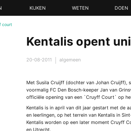
N
KIJKEN
WETEN
DOEN
f court
Kentalis opent un
20-08-2011
algemeen
Met Susila Cruijff (dochter van Johan Cruijff),
voormalig FC Den Bosch-keeper Jan van Grinsv
officiële opening van een `Cruyff Court` op het 
Kentalis is in april van dit jaar gestart met de
en leerlingen, op het terrein van Kentalis in Si
Kentalis worden op een later moment Cruyff Co
en Utrecht.