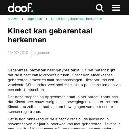
in
Doof.nl
Zoeken
Terug
Zoeken
Naar
naar
nieuws
>
algemeen
>
kinect kan gebarentaal herkennen
menu
boven
Kinect kan gebarentaal
herkennen
15-07-2010
algemeen
Gebarentaal omzetten naar getypte tekst. Uit het patent blijkt
dat de Kinect van Microsoft dit kan. Kinect kan Amerikaanse
gebarentaal omzetten naar toetsaanslagen. Hierdoor kan een
vloeiende ASL spreker veel sneller tekst op papier zetten dan via
een echt toetsenbord.
Dat deze toepassing opgenomen staat in het patent, toont aan
dat Kinect heel nauwkeurig kleine bewegingen kan interpreteren.
Kinect zou zelfs in staat zijn om bewegingen van de tenen te
kunnen registreren.
Het is nog onbekend of de Kinect direct bij de lancering in
november van dit jaar al overweg kan met gebarentaal. Tevens is
onduidelijk of Kinect naast ASL ook overweg kan met andere