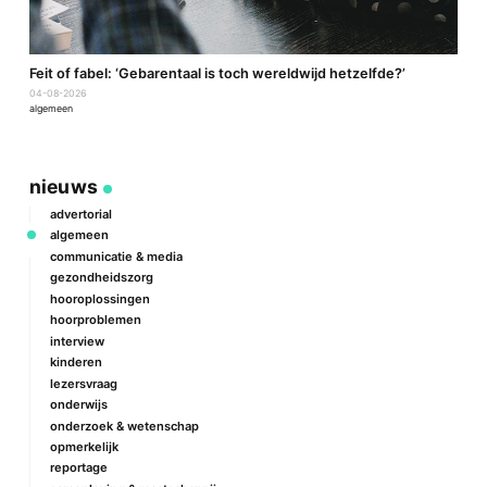
a
Feit of fabel: ‘Gebarentaal is toch wereldwijd hetzelfde?’
P
04-08-2026
2
algemeen
a
nieuws
advertorial
algemeen
communicatie & media
gezondheidszorg
hooroplossingen
hoorproblemen
interview
kinderen
lezersvraag
onderwijs
onderzoek & wetenschap
opmerkelijk
reportage