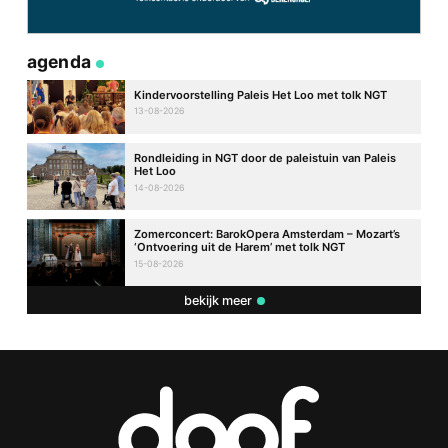
agenda
Kindervoorstelling Paleis Het Loo met tolk NGT
13-08-2026
Rondleiding in NGT door de paleistuin van Paleis
Het Loo
14-08-2026
Zomerconcert: BarokOpera Amsterdam – Mozart’s
‘Ontvoering uit de Harem’ met tolk NGT
15-08-2026
bekijk meer