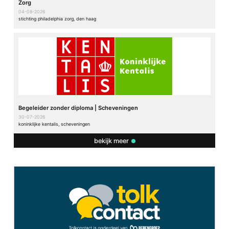
Zorg
04-08-2026
stichting philadelphia zorg, den haag
Begeleider zonder diploma | Scheveningen
30-07-2026
koninklijke kentalis, scheveningen
bekijk meer