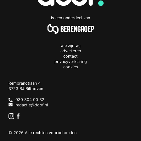
is een onderdeel van
wie zijn wij
adverteren
contact
privacyverklaring
cookies
Doof.nl
work
Rembrandtlaan 4
3723 BJ
Bilthoven
The
Netherlands
030 304 00 32
redactie@doof.nl
Instagram
Facebook
© 2026 Alle rechten voorbehouden