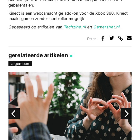
gebarentalen.
Kinect is een webcamachtige add-on voor de Xbox 360. Kinect
maakt gamen zonder controller mogelijk.
Gebaseerd op artikelen van
Techzine.nl
en
Gamersnet.nl
.
Delen
Deel
Deel
Deel
Deel
via
op
op
via
link
Facebook
Twitter
e-
gerelateerde artikelen
mail
algemeen