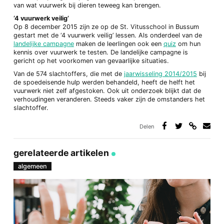
van wat vuurwerk bij dieren teweeg kan brengen.
‘4 vuurwerk veilig’
Op 8 december 2015 zijn ze op de St. Vitusschool in Bussum
gestart met de ‘4 vuurwerk veilig’ lessen. Als onderdeel van de
landelijke campagne
maken de leerlingen ook een
quiz
om hun
kennis over vuurwerk te testen. De landelijke campagne is
gericht op het voorkomen van gevaarlijke situaties.
Van de 574 slachtoffers, die met de
jaarwisseling 2014/2015
bij
de spoedeisende hulp werden behandeld, heeft de helft het
vuurwerk niet zelf afgestoken. Ook uit onderzoek blijkt dat de
verhoudingen veranderen. Steeds vaker zijn de omstanders het
slachtoffer.
Delen
Deel
Deel
Deel
Deel
via
op
op
via
link
Facebook
Twitter
e-
gerelateerde artikelen
mail
algemeen