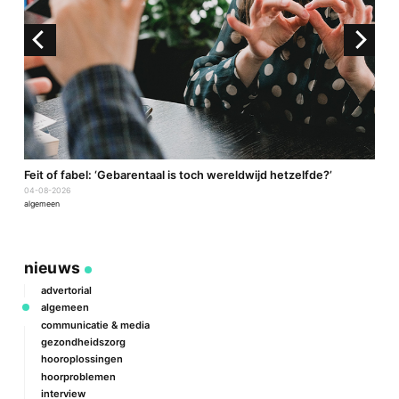
a
Feit of fabel: ‘Gebarentaal is toch wereldwijd hetzelfde?’
P
04-08-2026
2
algemeen
a
nieuws
advertorial
algemeen
communicatie & media
gezondheidszorg
hooroplossingen
hoorproblemen
interview