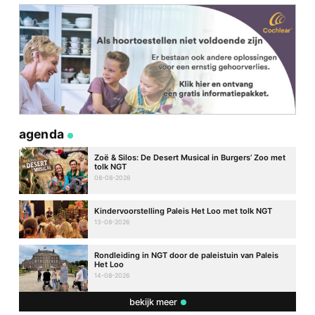
agenda
Zoë & Silos: De Desert Musical in Burgers’ Zoo met
tolk NGT
08-08-2026
Kindervoorstelling Paleis Het Loo met tolk NGT
13-08-2026
Rondleiding in NGT door de paleistuin van Paleis
Het Loo
14-08-2026
bekijk meer