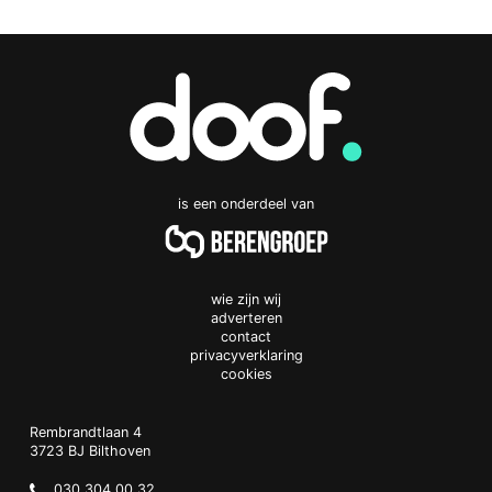
is een onderdeel van
wie zijn wij
adverteren
contact
privacyverklaring
cookies
Doof.nl
work
Rembrandtlaan 4
3723 BJ
Bilthoven
The
Netherlands
030 304 00 32