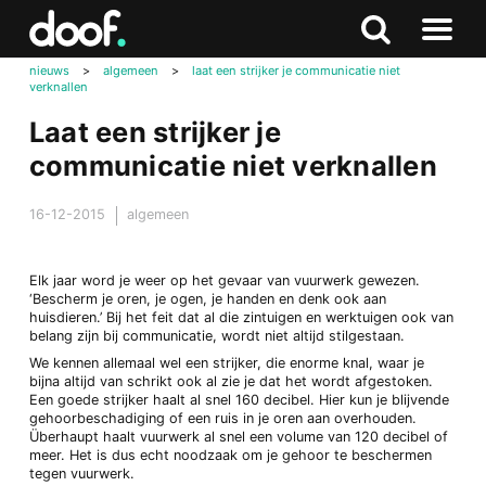
in
Doof.nl
Zoeken
Terug
Zoeken
Naar
naar
nieuws
>
algemeen
>
laat een strijker je communicatie niet
menu
verknallen
boven
Laat een strijker je
communicatie niet verknallen
16-12-2015
algemeen
Elk jaar word je weer op het gevaar van vuurwerk gewezen.
‘Bescherm je oren, je ogen, je handen en denk ook aan
huisdieren.’ Bij het feit dat al die zintuigen en werktuigen ook van
belang zijn bij communicatie, wordt niet altijd stilgestaan.
We kennen allemaal wel een strijker, die enorme knal, waar je
bijna altijd van schrikt ook al zie je dat het wordt afgestoken.
Een goede strijker haalt al snel 160 decibel. Hier kun je blijvende
gehoorbeschadiging of een ruis in je oren aan overhouden.
Überhaupt haalt vuurwerk al snel een volume van 120 decibel of
meer. Het is dus echt noodzaak om je gehoor te beschermen
tegen vuurwerk.