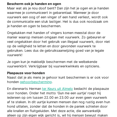
Bescherm ook je handen en ogen
Maar wat als je nou doof bent? Dan zijn het je ogen en je handen
waarmee je communiceert in gebarentaal. Wanneer je door
vuurwerk een oog of een vinger of een hand verliest, wordt ook
de communicatie een stuk lastiger. Het is dus ook noodzaak om
je handen en ogen te beschermen.
Ongelukken met handen of vingers komen meestal door de
manier waarop mensen omgaan met vuurwerk. Zo gebeuren er
veel ongelukken door het gebruik van illegaal vuurwerk, door niet
op de veiligheid te letten en door gevonden vuurwerk te
gebruiken. Lees dus de gebruiksaanwijzing goed van je legale
vuurwerk!
Je ogen kun je makkelijk beschermen met de welbekende
vuurwerkbril. Verkrijgbaar bij vuurwerkwinkels en opticiens.
Plaspauze voor honden
Naast dat je als mens je gehoor kunt beschermen is er ook voor
honden
gehoorbescherming
.
En dierenarts Herman
ter Keurs uit Almelo
bedacht de plaspauze
voor honden. Onder het motto ‘Gun me een uurtje’ roept hij
iedereen op om tussen 22.00 en 23.00 uur even geen vuurwerk
af te steken. In dit uurtje kunnen mensen dan nog rustig even hun
hond uitlaten, zonder dat de honden in de paniek schieten door
alle knallen en fluitgeluiden. Met deze actie, die aanvankelijk
alleen op zijn eigen wijk gericht is, wil hij mensen bewust maken