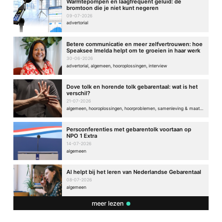
Warmtepompen en laagfrequent geluid: de
bromtoon die je niet kunt negeren
09-07-2026
advertorial
Betere communicatie en meer zelfvertrouwen: hoe
Speaksee Imelda helpt om te groeien in haar werk
30-06-2026
advertorial, algemeen, hooroplossingen, interview
Dove tolk en horende tolk gebarentaal: wat is het
verschil?
21-07-2026
algemeen, hooroplossingen, hoorproblemen, samenleving & maatschappij
Persconferenties met gebarentolk voortaan op
NPO 1 Extra
14-07-2026
algemeen
AI helpt bij het leren van Nederlandse Gebarentaal
08-07-2026
algemeen
meer lezen