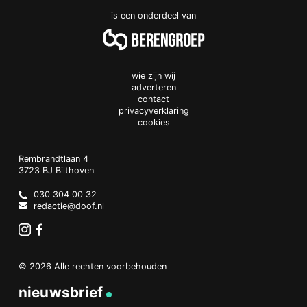
is een onderdeel van
wie zijn wij
adverteren
contact
privacyverklaring
cookies
Doof.nl
work
Rembrandtlaan 4
3723 BJ
Bilthoven
The
Netherlands
030 304 00 32
redactie@doof.nl
Instagram
Facebook
© 2026 Alle rechten voorbehouden
nieuwsbrief