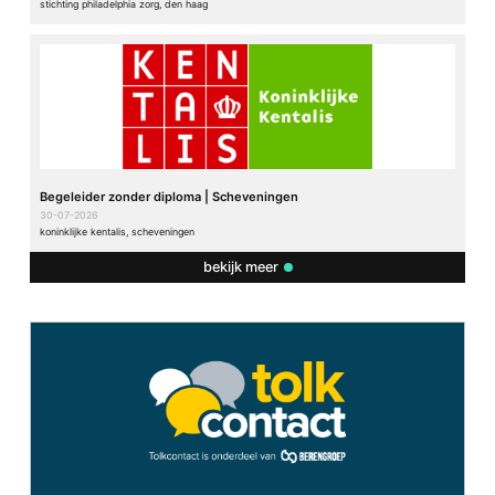
stichting philadelphia zorg, den haag
Begeleider zonder diploma | Scheveningen
30-07-2026
koninklijke kentalis, scheveningen
bekijk meer