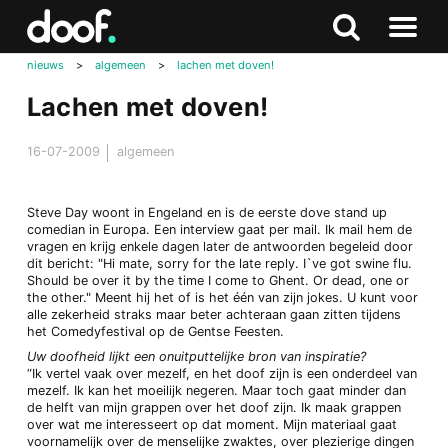
in
Doof.nl
Zoeken
Terug
Zoeken
Naar
naar
nieuws
>
algemeen
>
lachen met doven!
menu
boven
Lachen met doven!
16-07-2009
algemeen
Steve Day woont in Engeland en is de eerste dove stand up
comedian in Europa. Een interview gaat per mail. Ik mail hem de
vragen en krijg enkele dagen later de antwoorden begeleid door
dit bericht: "Hi mate, sorry for the late reply. I`ve got swine flu.
Should be over it by the time I come to Ghent. Or dead, one or
the other." Meent hij het of is het één van zijn jokes. U kunt voor
alle zekerheid straks maar beter achteraan gaan zitten tijdens
het Comedyfestival op de Gentse Feesten.
Uw doofheid lijkt een onuitputtelijke bron van inspiratie?
“Ik vertel vaak over mezelf, en het doof zijn is een onderdeel van
mezelf. Ik kan het moeilijk negeren. Maar toch gaat minder dan
de helft van mijn grappen over het doof zijn. Ik maak grappen
over wat me interesseert op dat moment. Mijn materiaal gaat
voornamelijk over de menselijke zwaktes, over plezierige dingen