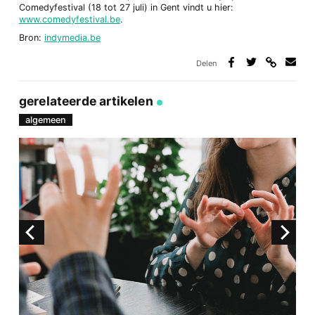
Comedyfestival (18 tot 27 juli) in Gent vindt u hier:
www.comedyfestival.be
.
Bron:
indymedia.be
Delen
Deel
Deel
Deel
Deel
via
op
op
via
link
Facebook
Twitter
e-
gerelateerde artikelen
mail
algemeen