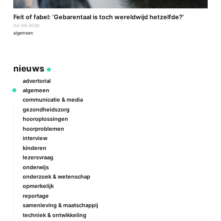
a
Feit of fabel: ‘Gebarentaal is toch wereldwijd hetzelfde?’
P
04-08-2026
2
algemeen
a
nieuws
advertorial
algemeen
communicatie & media
gezondheidszorg
hooroplossingen
hoorproblemen
interview
kinderen
lezersvraag
onderwijs
onderzoek & wetenschap
opmerkelijk
reportage
samenleving & maatschappij
techniek & ontwikkeling