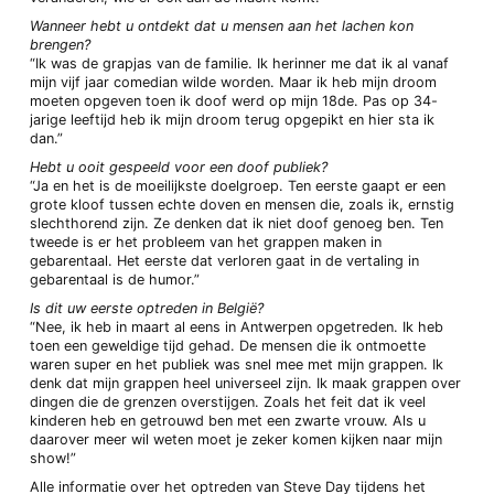
Wanneer hebt u ontdekt dat u mensen aan het lachen kon
brengen?
“Ik was de grapjas van de familie. Ik herinner me dat ik al vanaf
mijn vijf jaar comedian wilde worden. Maar ik heb mijn droom
moeten opgeven toen ik doof werd op mijn 18de. Pas op 34-
jarige leeftijd heb ik mijn droom terug opgepikt en hier sta ik
dan.”
Hebt u ooit gespeeld voor een doof publiek?
“Ja en het is de moeilijkste doelgroep. Ten eerste gaapt er een
grote kloof tussen echte doven en mensen die, zoals ik, ernstig
slechthorend zijn. Ze denken dat ik niet doof genoeg ben. Ten
tweede is er het probleem van het grappen maken in
gebarentaal. Het eerste dat verloren gaat in de vertaling in
gebarentaal is de humor.”
Is dit uw eerste optreden in België?
“Nee, ik heb in maart al eens in Antwerpen opgetreden. Ik heb
toen een geweldige tijd gehad. De mensen die ik ontmoette
waren super en het publiek was snel mee met mijn grappen. Ik
denk dat mijn grappen heel universeel zijn. Ik maak grappen over
dingen die de grenzen overstijgen. Zoals het feit dat ik veel
kinderen heb en getrouwd ben met een zwarte vrouw. Als u
daarover meer wil weten moet je zeker komen kijken naar mijn
show!”
Alle informatie over het optreden van Steve Day tijdens het