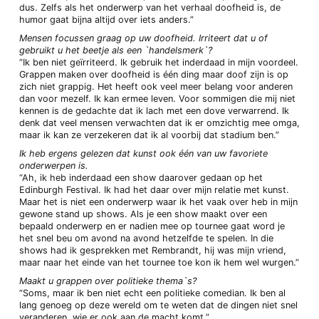
dus. Zelfs als het onderwerp van het verhaal doofheid is, de
humor gaat bijna altijd over iets anders.”
Mensen focussen graag op uw doofheid. Irriteert dat u of
gebruikt u het beetje als een `handelsmerk`?
“Ik ben niet geïrriteerd. Ik gebruik het inderdaad in mijn voordeel.
Grappen maken over doofheid is één ding maar doof zijn is op
zich niet grappig. Het heeft ook veel meer belang voor anderen
dan voor mezelf. Ik kan ermee leven. Voor sommigen die mij niet
kennen is de gedachte dat ik lach met een dove verwarrend. Ik
denk dat veel mensen verwachten dat ik er omzichtig mee omga,
maar ik kan ze verzekeren dat ik al voorbij dat stadium ben.”
Ik heb ergens gelezen dat kunst ook één van uw favoriete
onderwerpen is.
“Ah, ik heb inderdaad een show daarover gedaan op het
Edinburgh Festival. Ik had het daar over mijn relatie met kunst.
Maar het is niet een onderwerp waar ik het vaak over heb in mijn
gewone stand up shows. Als je een show maakt over een
bepaald onderwerp en er nadien mee op tournee gaat word je
het snel beu om avond na avond hetzelfde te spelen. In die
shows had ik gesprekken met Rembrandt, hij was mijn vriend,
maar naar het einde van het tournee toe kon ik hem wel wurgen.”
Maakt u grappen over politieke thema`s?
“Soms, maar ik ben niet echt een politieke comedian. Ik ben al
lang genoeg op deze wereld om te weten dat de dingen niet snel
veranderen, wie er ook aan de macht komt.”