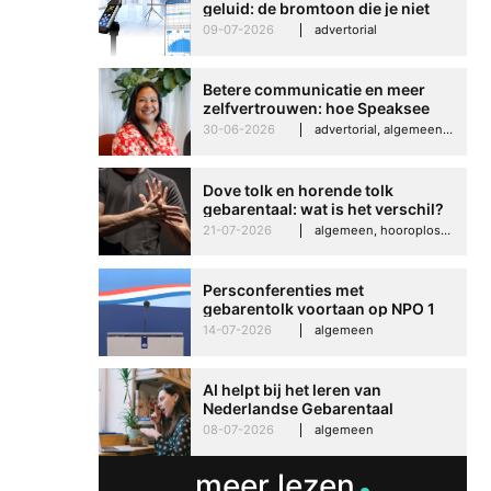
geluid: de bromtoon die je niet
kunt negeren
09-07-2026
advertorial
Betere communicatie en meer
zelfvertrouwen: hoe Speaksee
Imelda helpt om te groeien in
30-06-2026
advertorial, algemeen, hooroplossingen, interview
haar werk
Dove tolk en horende tolk
gebarentaal: wat is het verschil?
21-07-2026
algemeen, hooroplossingen, hoorproblemen, samenleving & maatschappij
Persconferenties met
gebarentolk voortaan op NPO 1
Extra
14-07-2026
algemeen
AI helpt bij het leren van
Nederlandse Gebarentaal
08-07-2026
algemeen
meer lezen