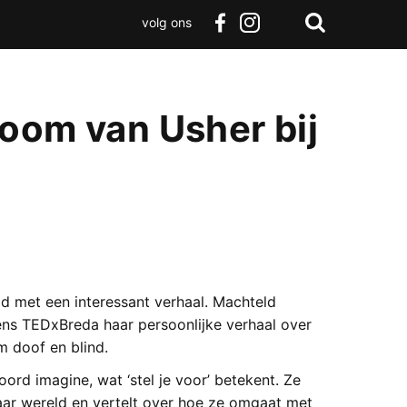
volg ons
Zoeken
Terug
facebook
instagram
Zoeken
naar
boven
oom van Usher bij
 met een interessant verhaal. Machteld
ens TEDxBreda haar persoonlijke verhaal over
 doof en blind.
ord imagine, wat ‘stel je voor’ betekent. Ze
ar wereld en vertelt over hoe ze omgaat met