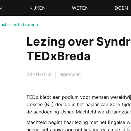
N
KIJKEN
WETEN
DOEN
 usher bij tedxbreda
Lezing over Syndr
TEDxBreda
04-01-2016
algemeen
TEDx biedt een podium voor mensen wereldwijd
Cossee (NL) deelde in het najaar van 2015 tijd
de aandoening Usher. Machteld wordt langzaam
Machteld begint haar lezing met het Engelse wo
neemt het aanwezige publiek meteen mee in ha