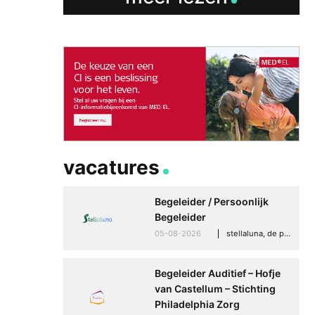
vacatures
Begeleider / Persoonlijk
Begeleider
05-08-2026
stellaluna, de punt (drenthe)
Begeleider Auditief – Hofje
Betere communicati
van Castellum – Stichting
meer zelfvertrouwen
Philadelphia Zorg