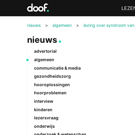
in
Menu
LEZE
Doof.nl
nieuws
>
algemeen
>
lezing over syndroom van
nieuws
advertorial
algemeen
communicatie & media
gezondheidszorg
hooroplossingen
hoorproblemen
interview
kinderen
lezersvraag
onderwijs
onderzoek & wetenschap