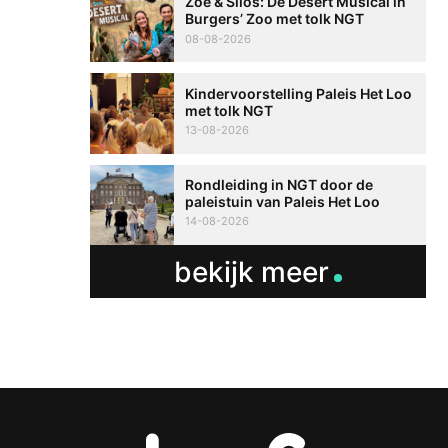
Zoë & Silos: De Desert Musical in
Burgers’ Zoo met tolk NGT
08-08-2026
Kindervoorstelling Paleis Het Loo
met tolk NGT
13-08-2026
Rondleiding in NGT door de
paleistuin van Paleis Het Loo
14-08-2026
bekijk meer