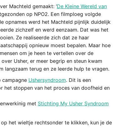
over Machteld gemaakt: ‘
De Kleine Wereld van
 uitgezonden op NPO2. Een filmploeg volgde
de opnames werd het Machteld pijnlijk duidelijk
leerde zichzelf en werd eenzaam. Dat was het
oien. Ze realiseerde zich dat ze haar
 maatschappij opnieuw moest bepalen. Maar hoe
e mensen om je heen te vertellen over de
 over Usher, er meer begrip en steun kwam
 langzaam terug en ze leerde hulp te vragen.
de campagne
Ushersyndroom
. Dit is een
or het stoppen van het proces van doofheid en
amenwerkinig met
Stichting My Usher Syndroom
 op het wieltje rechtsonder te klikken, kun je de