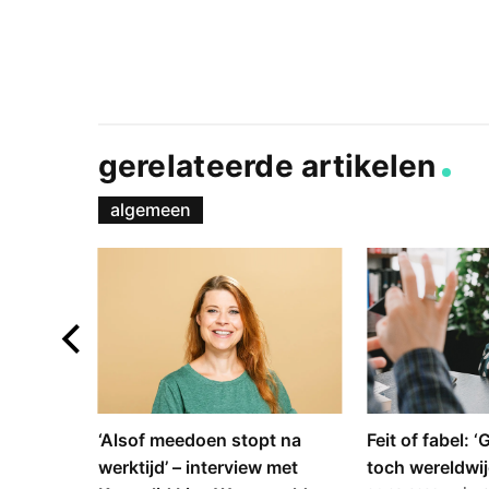
gerelateerde artikelen
algemeen
e en
‘Alsof meedoen stopt na
Feit of fabel: 
: hoe
werktijd’ – interview met
toch wereldwij