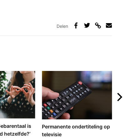
Delen
Deel
Deel
Deel
Deel
via
op
op
via
link
Facebook
Twitter
e-
mail
‘Gebarentaal is
Dove tol
Permanente ondertiteling op
d hetzelfde?’
gebarent
televisie