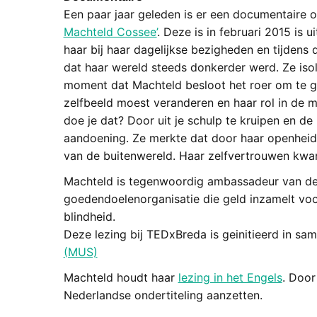
Een paar jaar geleden is er een documentaire 
Machteld Cossee’
. Deze is in februari 2015 is
haar bij haar dagelijkse bezigheden en tijdens 
dat haar wereld steeds donkerder werd. Ze iso
moment dat Machteld besloot het roer om te go
zelfbeeld moest veranderen en haar rol in de
doe je dat? Door uit je schulp te kruipen en d
aandoening. Ze merkte dat door haar openheid
van de buitenwereld. Haar zelfvertrouwen kwam
Machteld is tegenwoordig ambassadeur van 
goedendoelenorganisatie die geld inzamelt vo
blindheid.
Deze lezing bij TEDxBreda is geinitieerd in s
(MUS)
Machteld houdt haar
lezing in het Engels
. Door
Nederlandse ondertiteling aanzetten.