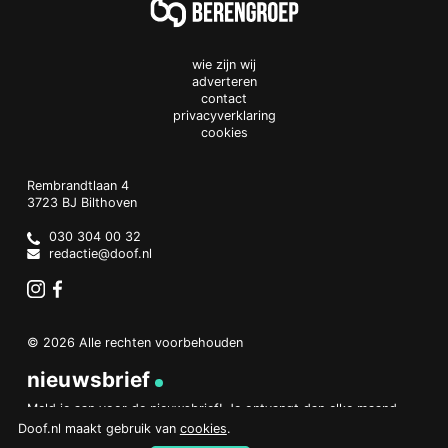
wie zijn wij
adverteren
contact
privacyverklaring
cookies
Doof.nl
work
Rembrandtlaan 4
3723 BJ
Bilthoven
The
Netherlands
030 304 00 32
redactie@doof.nl
Instagram
Facebook
© 2026 Alle rechten voorbehouden
nieuwsbrief
Meld je aan voor de nieuwsbrief! Je ontvangt dan elke maand
een overzicht van het belangrijkste nieuws.
Doof.nl maakt gebruik van
cookies
.