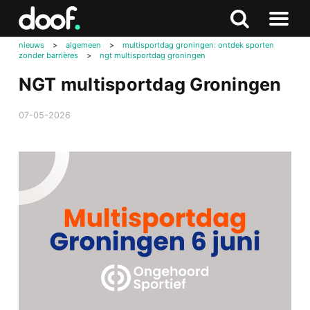
in
Doof.nl
Zoeken
Terug
Zoeken
Naar
naar
nieuws
>
algemeen
>
multisportdag groningen: ontdek sporten
menu
zonder barrières
>
ngt multisportdag groningen
boven
NGT multisportdag Groningen
07-05-2026
Videospeler