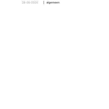
26-06-2026
algemeen
l
,
algemeen
,
hooroplossingen
,
interview