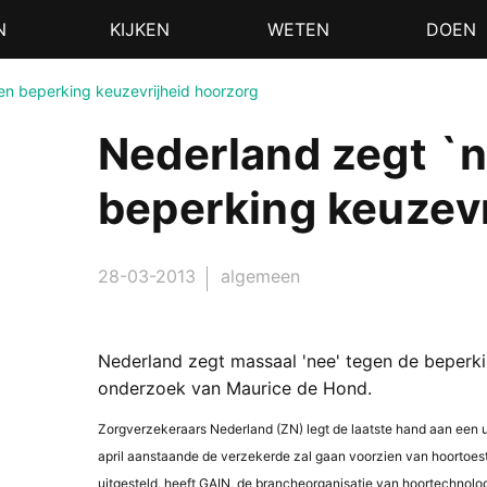
N
KIJKEN
WETEN
DOEN
en beperking keuzevrijheid hoorzorg
Nederland zegt `
beperking keuzevr
28-03-2013
algemeen
Nederland zegt massaal 'nee' tegen de beperki
onderzoek van Maurice de Hond.
Zorgverzekeraars Nederland (ZN) legt de laatste hand aan een ui
april aanstaande de verzekerde zal gaan voorzien van hoortoeste
uitgesteld, heeft GAIN, de brancheorganisatie van hoortechnolo