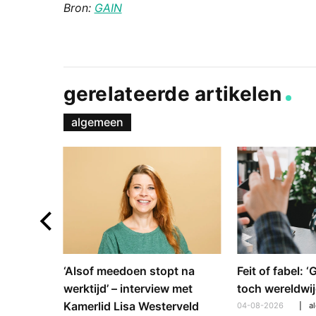
Bron:
GAIN
gerelateerde artikelen
algemeen
e en
‘Alsof meedoen stopt na
Feit of fabel: 
: hoe
werktijd’ – interview met
toch wereldwij
pt om te
Kamerlid Lisa Westerveld
04-08-2026
a