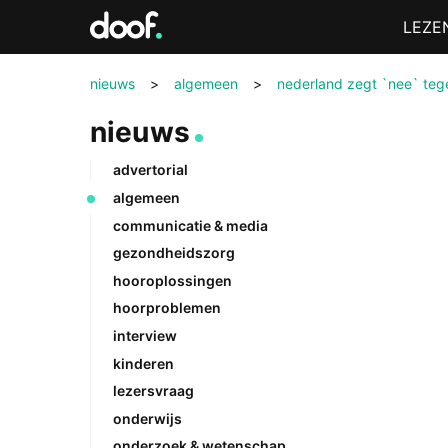
in
Menu
LEZE
Doof.nl
nieuws
>
algemeen
>
nederland zegt `nee` teg
nieuws
advertorial
algemeen
communicatie & media
gezondheidszorg
hooroplossingen
hoorproblemen
interview
kinderen
lezersvraag
onderwijs
onderzoek & wetenschap