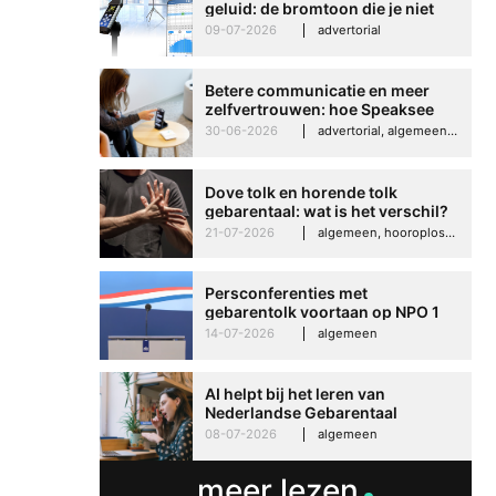
geluid: de bromtoon die je niet
kunt negeren
09-07-2026
advertorial
Betere communicatie en meer
zelfvertrouwen: hoe Speaksee
Imelda helpt om te groeien in
30-06-2026
advertorial, algemeen, hooroplossingen, interview
haar werk
Dove tolk en horende tolk
gebarentaal: wat is het verschil?
21-07-2026
algemeen, hooroplossingen, hoorproblemen, samenleving & maatschappij
Persconferenties met
gebarentolk voortaan op NPO 1
Extra
14-07-2026
algemeen
AI helpt bij het leren van
Nederlandse Gebarentaal
08-07-2026
algemeen
meer lezen