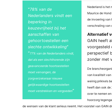
Nederland is het
78% van de
Maurice de Hond 
Nederlanders vindt een
de invoering van 
beperking in
verschraling van 
keuzevrijheid bij het
Alternatief v
aanschaffen van
GAIN heeft al
gehoortoestellen een
voorgesteld 
slechte ontwikkeling
perspectief 
77% van de Nederlanders vindt,
zonder met v
dat als een slechthorende zijn
geavanceerde hoortoestellen
De brancheorganis
moet vervangen, de
van kwaliteit va
zorgverzekeraar nieuwe
weinig prikkels 
gelijkwaardige hoortoestellen
heeft dan ook de
moet verstrekken en vergoeden
over te nemen en 
hoorzorg tegenga
de wensen van de klant serieus neemt. Het voorstel van GAIN dr