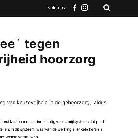
volg ons
Zoeken
Terug
facebook
instagram
Zoeken
naar
boven
nee` tegen
ijheid hoorzorg
ng van keuzevrijheid in de gehoorzorg, aldus
terst kostbaar en ondoorzichtig voorschrijfsysteem dat per 1
llen. In dit systeem, waarvan de werking al enkele keren is
gie, weinig vertrouwen.