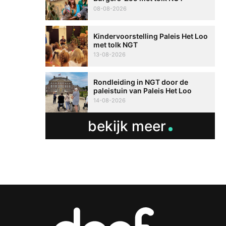
08-08-2026
Kindervoorstelling Paleis Het Loo
met tolk NGT
13-08-2026
Rondleiding in NGT door de
paleistuin van Paleis Het Loo
14-08-2026
bekijk meer