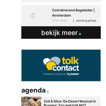
groeien in haar werk
30-06-2026
advertoria
Coördinerend Begeleider |
Amsterdam
16-07-2026
stichting philadelphia zorg, amsterdam
bekijk meer
agenda
Zoë & Silos: De Desert Musical in
Burgers’ Zoo met tolk NGT