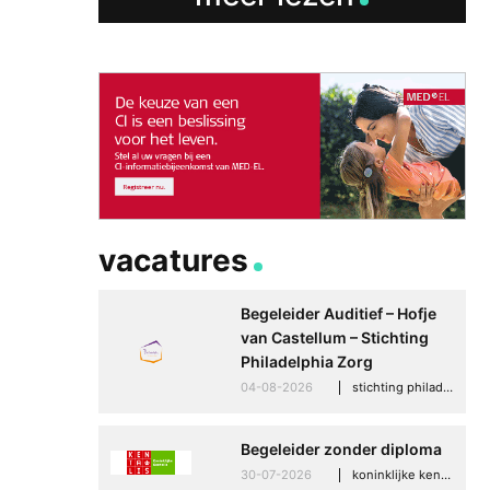
vacatures
Begeleider Auditief – Hofje
van Castellum – Stichting
Philadelphia Zorg
04-08-2026
stichting philadelphia zorg, den haag
Betere communicati
meer zelfvertrouwen
Begeleider zonder diploma
Speaksee Imelda hel
30-07-2026
koninklijke kentalis, scheveningen