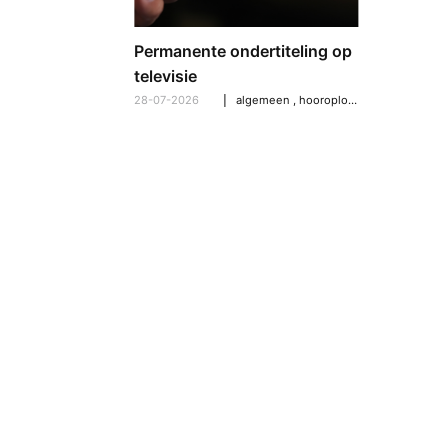
21-07-2026
Permanente ondertiteling op
televisie
28-07-2026
algemeen
,
hooroplossingen
,
hoorpro