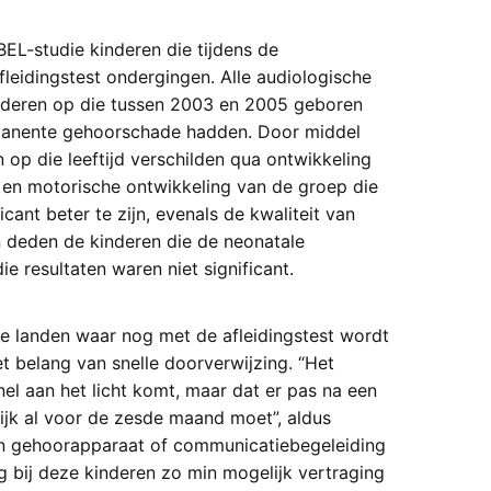
L-studie kinderen die tijdens de
afleidingstest ondergingen. Alle audiologische
inderen op die tussen 2003 en 2005 geboren
ermanente gehoorschade hadden. Door middel
op die leeftijd verschilden qua ontwikkeling
le en motorische ontwikkeling van de groep die
ant beter te zijn, evenals de kwaliteit van
n deden de kinderen die de neonatale
e resultaten waren niet significant.
re landen waar nog met de afleidingstest wordt
 belang van snelle doorverwijzing. “Het
el aan het licht komt, maar dat er pas na een
lijk al voor de zesde maand moet”, aldus
een gehoorapparaat of communicatiebegeleiding
g bij deze kinderen zo min mogelijk vertraging