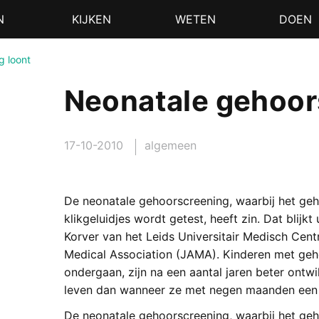
N
KIJKEN
WETEN
DOEN
g loont
Neonatale gehoor
17-10-2010
algemeen
De neonatale gehoorscreening, waarbij het ge
klikgeluidjes wordt getest, heeft zin. Dat blijk
Korver van het Leids Universitair Medisch Cent
Medical Association (JAMA). Kinderen met ge
ondergaan, zijn na een aantal jaren beter ontw
leven dan wanneer ze met negen maanden een a
De neonatale gehoorscreening, waarbij het ge