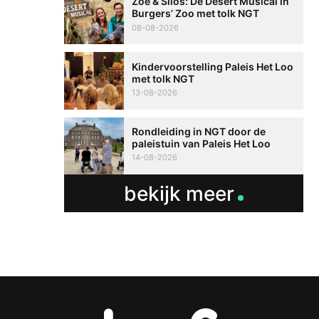
Zoë & Silos: De Desert Musical in
Burgers’ Zoo met tolk NGT
08-08-2026
Kindervoorstelling Paleis Het Loo
met tolk NGT
13-08-2026
Rondleiding in NGT door de
paleistuin van Paleis Het Loo
14-08-2026
bekijk meer