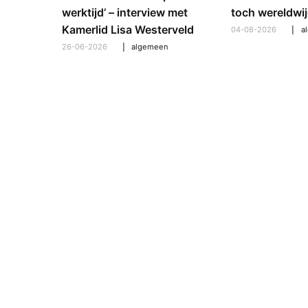
: hoe
werktijd’ – interview met
toch wereldwij
pt om te
Kamerlid Lisa Westerveld
04-08-2026
a
26-06-2026
algemeen
l
,
algemeen
,
hooroplossingen
,
interview