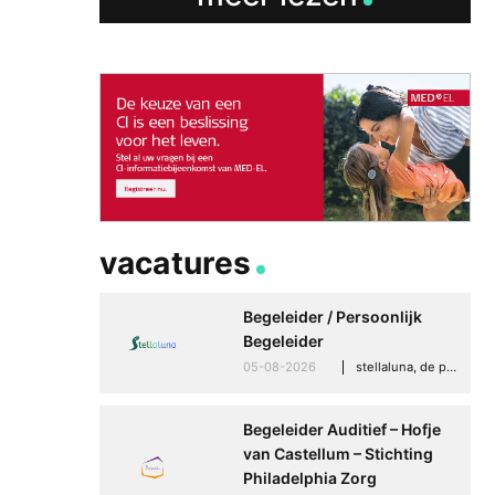
vacatures
Begeleider / Persoonlijk
Begeleider
05-08-2026
stellaluna, de punt (drenthe)
Begeleider Auditief – Hofje
van Castellum – Stichting
Philadelphia Zorg
Betere communicati