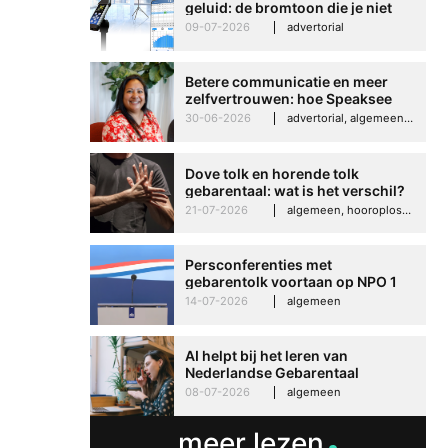
geluid: de bromtoon die je niet
kunt negeren
09-07-2026
advertorial
Betere communicatie en meer
zelfvertrouwen: hoe Speaksee
Imelda helpt om te groeien in
30-06-2026
advertorial, algemeen, hooroplossingen, interview
haar werk
Dove tolk en horende tolk
gebarentaal: wat is het verschil?
21-07-2026
algemeen, hooroplossingen, hoorproblemen, samenleving & maatschappij
Persconferenties met
gebarentolk voortaan op NPO 1
Extra
14-07-2026
algemeen
AI helpt bij het leren van
Nederlandse Gebarentaal
08-07-2026
algemeen
meer lezen