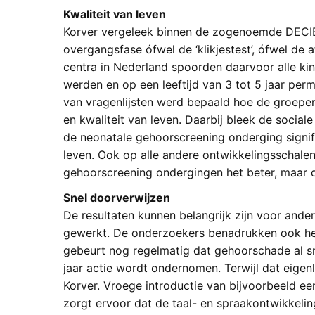
Kwaliteit van leven
Korver vergeleek binnen de zogenoemde DECIBE
overgangsfase ófwel de ‘klikjestest’, ófwel de 
centra in Nederland spoorden daarvoor alle k
werden en op een leeftijd van 3 tot 5 jaar p
van vragenlijsten werd bepaald hoe de groepen 
en kwaliteit van leven. Daarbij bleek de socia
de neonatale gehoorscreening onderging signific
leven. Ook op alle andere ontwikkelingsschale
gehoorscreening ondergingen het beter, maar di
Snel doorverwijzen
De resultaten kunnen belangrijk zijn voor ande
gewerkt. De onderzoekers benadrukken ook het
gebeurt nog regelmatig dat gehoorschade al sn
jaar actie wordt ondernomen. Terwijl dat eigen
Korver. Vroege introductie van bijvoorbeeld 
zorgt ervoor dat de taal- en spraakontwikkelin