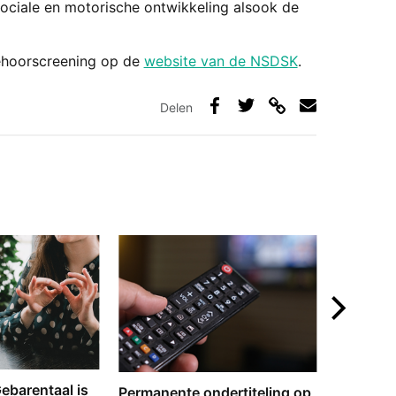
sociale en motorische ontwikkeling alsook de
gehoorscreening op de
website van de NSDSK
.
Delen
Deel
Deel
Deel
Deel
via
op
op
via
link
Facebook
Twitter
e-
mail
‘Gebarentaal is
Dove tol
Permanente ondertiteling op