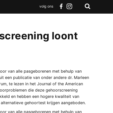
volg ons
Zoeken
Terug
facebook
instagram
Zoeken
naar
boven
screening loont
hoor van alle pasgeborenen met behulp van
t uit een publicatie van onder andere dr. Marleen
rum, te lezen in het Journal of the American
hoorproblemen die deze gehoorscreening
ikkeld en hebben een hogere kwaliteit van
lternatieve gehoortest krijgen aangeboden.
hoor van alle pasgeborenen met behulp van