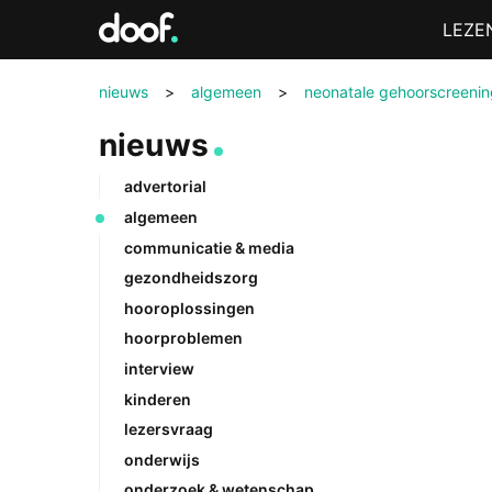
in
Menu
LEZE
Doof.nl
nieuws
>
algemeen
>
neonatale gehoorscreenin
nieuws
advertorial
algemeen
communicatie & media
gezondheidszorg
hooroplossingen
hoorproblemen
interview
kinderen
lezersvraag
onderwijs
onderzoek & wetenschap