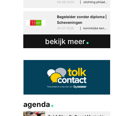
04-08-2026
stichting philadelphia zorg, den haag
meer zelfvertrouwen
Speaksee Imelda hel
Begeleider zonder diploma |
groeien in haar werk
Scheveningen
30-06-2026
advertoria
30-07-2026
koninklijke kentalis, scheveningen
bekijk meer
agenda