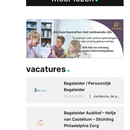
Speaksee Imelda hel
groeien in haar werk
30-06-2026
advertoria
vacatures
Begeleider / Persoonlijk
Begeleider
05-08-2026
stellaluna, de punt (drenthe)
Begeleider Auditief – Hofje
van Castellum – Stichting
Philadelphia Zorg