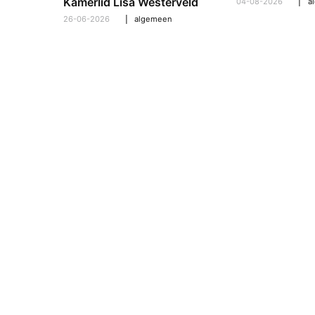
pt om te
Kamerlid Lisa Westerveld
04-08-2026
a
26-06-2026
algemeen
l
,
algemeen
,
hooroplossingen
,
interview