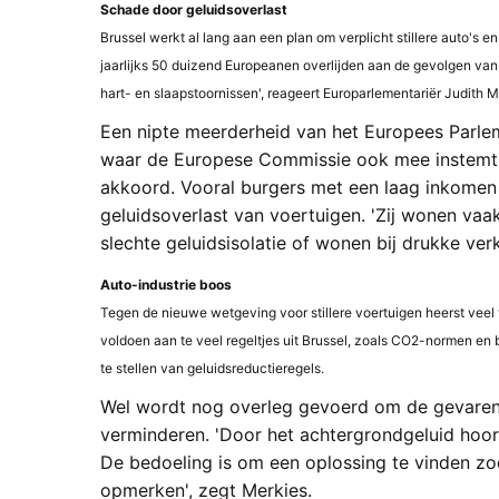
Schade door geluidsoverlast
Brussel werkt al lang aan een plan om verplicht stillere auto's
jaarlijks 50 duizend Europeanen overlijden aan de gevolgen van p
hart- en slaapstoornissen', reageert Europarlementariër Judith M
Een nipte meerderheid van het Europees Parlem
waar de Europese Commissie ook mee instemt.
akkoord. Vooral burgers met een laag inkomen
geluidsoverlast van voertuigen. 'Zij wonen va
slechte geluidsisolatie of wonen bij drukke ver
Auto-industrie boos
Tegen de nieuwe wetgeving voor stillere voertuigen heerst veel
voldoen aan te veel regeltjes uit Brussel, zoals CO2-normen en 
te stellen van geluidsreductieregels.
Wel wordt nog overleg gevoerd om de gevaren v
verminderen. 'Door het achtergrondgeluid hoor 
De bedoeling is om een oplossing te vinden zo
opmerken', zegt Merkies.