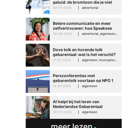
geluid: de bromtoon die je niet
kunt negeren
09-07-2026
advertorial
Betere communicatie en meer
zelfvertrouwen: hoe Speaksee
Imelda helpt om te groeien in
30-06-2026
advertorial, algemeen, hooroplossingen, interview
haar werk
Dove tolk en horende tolk
gebarentaal: wat is het verschil?
21-07-2026
algemeen, hooroplossingen, hoorproblemen, samenleving & maatschappij
Persconferenties met
gebarentolk voortaan op NPO 1
Extra
14-07-2026
algemeen
AI helpt bij het leren van
Nederlandse Gebarentaal
08-07-2026
algemeen
Betere communicati
meer zelfvertrouwen
meer lezen