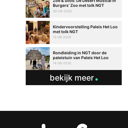
Zoë & Silos: De Desert Musical in
Burgers’ Zoo met tolk NGT
08-08-2026
Kindervoorstelling Paleis Het Loo
met tolk NGT
13-08-2026
Rondleiding in NGT door de
paleistuin van Paleis Het Loo
14-08-2026
bekijk meer