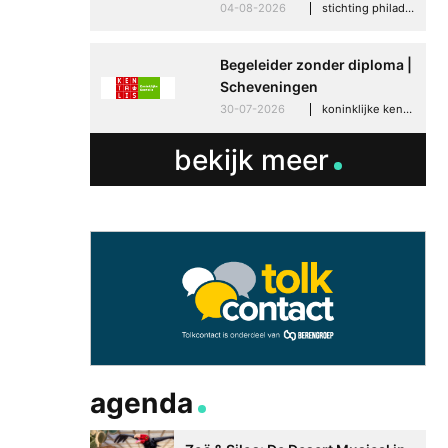
04-08-2026
stichting philadelphia zorg, den haag
Begeleider zonder diploma |
Scheveningen
30-07-2026
koninklijke kentalis, scheveningen
bekijk meer
agenda