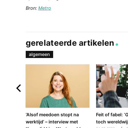
Bron:
Metro
gerelateerde artikelen
algemeen
e en
‘Alsof meedoen stopt na
Feit of fabel: 
: hoe
werktijd’ – interview met
toch wereldwij