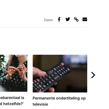
Delen
Deel
Deel
Deel
Deel
via
op
op
via
link
Facebook
Twitter
e-
mail
‘Gebarentaal is
Dove tol
Permanente ondertiteling op
d hetzelfde?’
gebarent
televisie