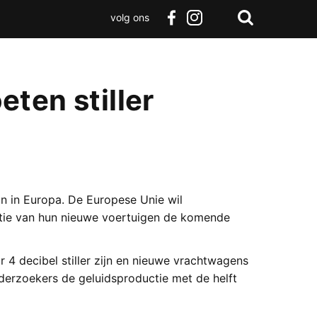
volg ons
Zoeken
Terug
facebook
instagram
Zoeken
naar
boven
ten stiller
ijn in Europa. De Europese Unie wil
tie van hun nieuwe voertuigen de komende
4 decibel stiller zijn en nieuwe vrachtwagens
onderzoekers de geluidsproductie met de helft