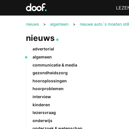
in
Menu
LEZE
Doof.nl
nieuws
>
algemeen
>
nieuwe auto`s moeten stil
nieuws
advertorial
algemeen
communicatie & media
gezondheidszorg
hooroplossingen
hoorproblemen
interview
kinderen
lezersvraag
onderwijs
onderzoek & wetenschap